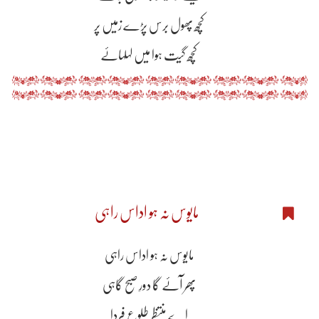
کچھ پھول برس پڑے زمیں پر
کچھ گیت ہوا میں لہلہاۓ
مایوس نہ ہو اداس راہی
مایوس نہ ہو اداس راہی
پھر آۓ گا دورِ صبح گاہی
اے منتظرِ طلوعِ فردا