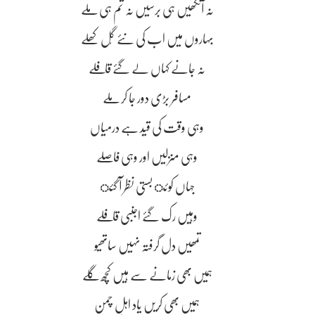
نہ آنکھیں ہی برسیں نہ تم ہی ملے
بہاروں میں اب کی نۓ گُل کھِلے
نہ جانے کہاں لے گۓ قافلے
مسافر بڑی دور جا کر ملے
وہی وقت کی قید ہے درمیاں
وہی منزلیں اور وہی فاصلے
جہاں کوئ بستی نظر آ گئ
وہیں رک گۓ اجنبی قافلے
تمھیں دل گرفتہ نہیں ساتھیو
ہمیں بھی زمانے سے ہیں کچھ گِلے
ہمیں بھی کریں یاد اہلِ چمن