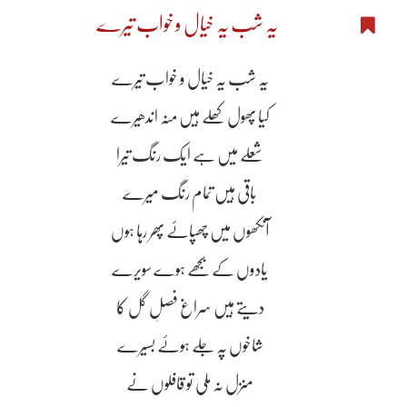
یہ شب یہ خیال و خواب تیرے
یہ شب یہ خیال و خواب تیرے
کیا پھول کھلے ہیں منہ اندھیرے
شعلے میں ہے ایک رنگ تیرا
باقی ہیں تمام رنگ میرے
آنکھوں میں چھپاۓ پھر رہا ہوں
یادوں کے بجھے ہوے سویرے
دیتے ہیں سراغ فصلِ گل کا
شاخوں پہ جلے ہوۓ بسیرے
منزل نہ ملی تو قافلوں نے