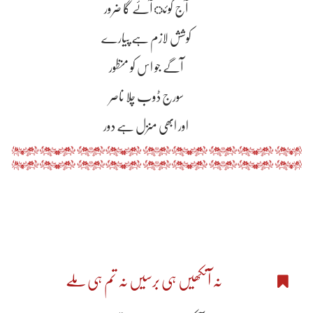
آج کوئ آۓ گا ضرور
کوشش لازم ہے پیارے
آگے جو اس کو منظور
سورج ڈوب چلا ناصر
اور ابھی منزل ہے دور
نہ آنکھیں ہی برسیں نہ تم ہی ملے