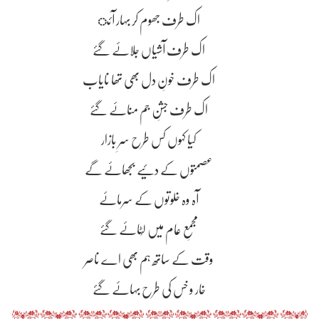
اک طرف جھوم کر بہار آئ
اک طرف آشیاں جلاۓ گۓ
اک طرف خونِ دل بھی تھا نایاب
اک طرف جشنِ جم مناۓ گۓ
کیا کہوں کس طرح سرِ بازار
عصمتوں کے دئیے بجھاۓ گے
آہ وہ خلوتوں کے سرماۓ
مجمعِ عام میں لُٹاۓ گۓ
وقت کے ساتھ ہم بھی اے ناصر
خار و خس کی طرح بہاۓ گۓ