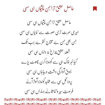
حاصلِ عشق ترا حُسنِ پشیماں ہی سہی
حاصلِ عشق ترا حُسنِ پشیماں ہی سہی
میری حسرت تری صورت سے نمایاں ہی سہی
حُسن بھی حُسن ہے محتاجِ نظر ہے جب تک
شعلۂ عشق چراغِ تہِ داماں ہی سہی
کیا خبر خاک ہی سے کوئ کرن پھوٹ پڑے
ذوقِ آوارگیِ دشت و بیاباں ہی سہی
پردۂ گُل ہی سے شاید کوئ آواز آۓ
فرصتِ سیر و تماشاۓ بہاراں ہی سہی