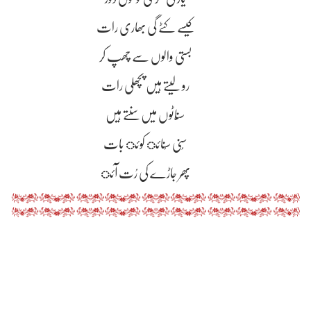
کیسے کٹے گی بھاری رات
بستی والوں سے چھپ کر
رو لیتے ہیں پچھلی رات
سنّاٹوں میں سنتے ہیں
سُنی سُنائ کوئ بات
پھر جاڑے کی رُت آئ