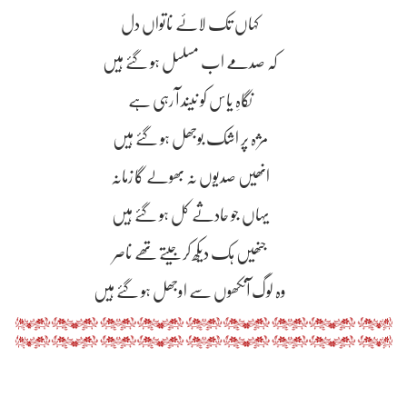
کہاں تک لاۓ ناتواں دل
کہ صدمے اب مسلسل ہو گۓ ہیں
نگاہِ یاس کو نیند آ رہی ہے
مژہ پر اشک بوجھل ہو گۓ ہیں
انھیں صدیوں نہ بھولے گا زمانہ
یہاں جو حادثے کل ہو گۓ ہیں
جنھیں ہک دیکھ کر جیتے تھے ناصر
وہ لوگ آنکھوں سے اوجھل ہو گۓ ہیں