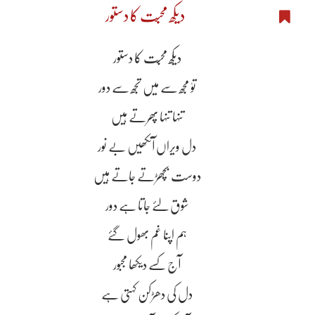
دیکھ محبّت کا دستور
دیکھ محبّت کا دستور
توٗ مجھ سے میں تجھ سے دور
تنہا تنہا پھرتے ہیں
دل ویراں آنکھیں بے نور
دوست بچھڑتے جاتے ہیں
شوق لۓ جاتا ہے دور
ہم اپنا غم بھول گۓ
آج کسے دیکھا مجبور
دل کی دھڑکن کہتی ہے