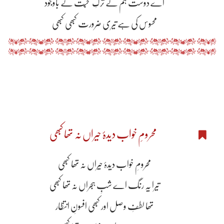
اے دوست ہم نے ترکِ محبّت کے باوجود
محسوس کی ہے تیری ضرورت کبھی کبھی
محرومِ خواب دیدۂ حیراں نہ تھا کبھی
محرومِ خواب دیدۂ حیراں نہ تھا کبھی
تیرا یہ رنگ اے شبِ ہجراں نہ تھا کبھی
تھا لطفِ وصل اور کبھی افسونِ انتظار