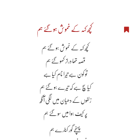
کچھ کہہ کے خموش ہو گۓ ہم
کچھ کہہ کے خموش ہو گۓ ہم
قصّہ تھا دراز کھو گۓ ہم
تو کون ہے تیرا نام کیا ہے
کیا سچ ہے کہ تیرے ہو گۓ ہم
زلفوں کے دھیان میں لگی آنکھ
پُر کیف ہوا میں سو گۓ ہم
پہنچے گور کنارے ہم