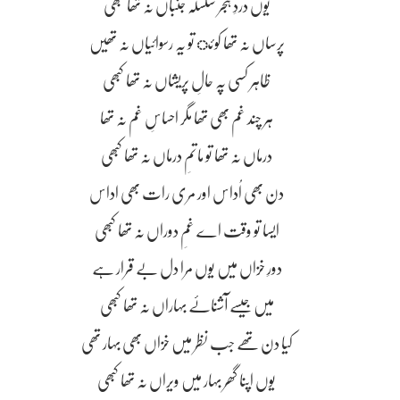
یوں دردِ ہجر سلسلہ جنباں نہ تھا کبھی
پرساں نہ تھا کوئ تو یہ رسوائیاں نہ تھیں
ظاہر کسی پہ حالِ پریشاں نہ تھا کبھی
ہر چند غم بھی تھا مگر احساسِ غم نہ تھا
درماں نہ تھا تو ماتمِ درماں نہ تھا کبھی
دن بھی اُداس اور مری رات بھی اداس
ایسا تو وقت اے غمِ دوراں نہ تھا کبھی
دورِ خزاں میں یوں مرا دل بے قرار ہے
میں جیسے آشناۓ بہاراں نہ تھا کبھی
کیا دن تھے جب نظر میں خزاں بھی بہار تھی
یوں اپنا گھر بہار میں ویراں نہ تھا کبھی