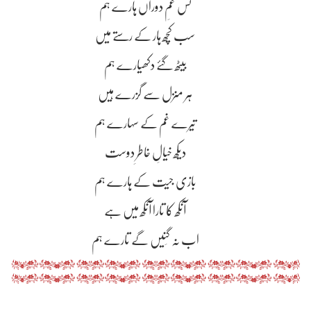
نس غمِ دوراں ہارے ہم
سب کچھ ہار کے رستے میں
بیٹھ گۓ دکھیارے ہم
ہر منزل سے گزرے ہیں
تیرے غم کے سہارے ہم
دیکھ خیالِ خاطرِ دوست
بازی جیت کے ہارے ہم
آنکھ کا تارا آنکھ میں ہے
اب نہ گِنیں گے تارے ہم