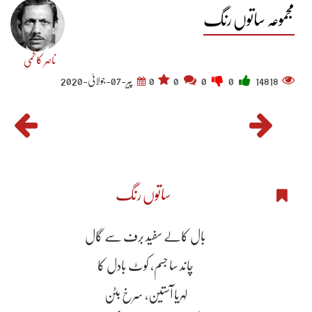
مجموعہ ساتوں رنگ
ناصر کاظمی
14818
0
0
0
0
پیر-07-جولائی-2020
ساتوں رنگ
بال کالے سفید برف سے گال
چاند سا جسم، کوٹ بادل کا
لہریا آستین، سرخ بٹن