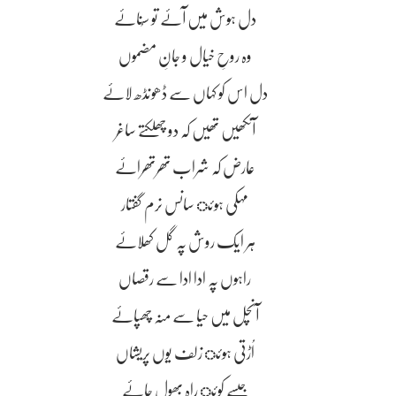
دل ہوش میں آۓ تو سُناۓ
وہ روحِ خیال و جانِ مضموں
دل اس کو کہاں سے ڈھونڈھ لاۓ
آنکھیں تھیں کہ دو چھلکتے ساغر
عارض کہ شراب تھرتھراۓ
مہکی ہوئ سانس نرم گفتار
ہر ایک روش پہ گل کھلاۓ
راہوں پہ ادا ادا سے رقصاں
آنچل میں حیا سے منہ چھپاۓ
اُڑتی ہوئ زلف یوں پریشاں
جیسے کوئ راہ بھول جاۓ