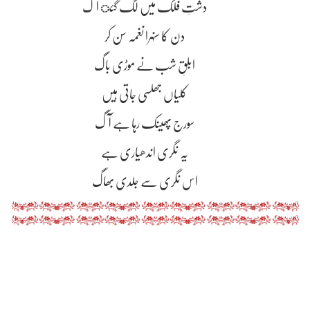
دشتِ فلک میں لگ گئ آگ
دن کا سنہرا نغمہ سن کر
ابلقِ شب نے موڑی باگ
کلیاں جھلسی جاتی ہیں
سورج پھینک رہا ہے آگ
یہ نگری اندھیاری ہے
اس نگری سے جلدی بھاگ