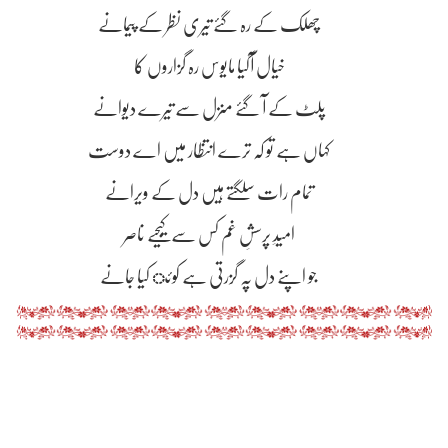
چھلک کے رہ گۓ تیری نظر کے پیمانے
خیال آگیا مایوس رہ گزاروں کا
پلٹ کے آ گۓ منزل سے تیرے دیوانے
کہاں ہے تو کہ ترے انتظار میں اے دوست
تمام رات سلگتے ہیں دل کے ویرانے
امیدِ پرسشِ غم کس سے کیجیے ناصر
جو اپنے دل پہ گزرتی ہے کوئ کیا جانے