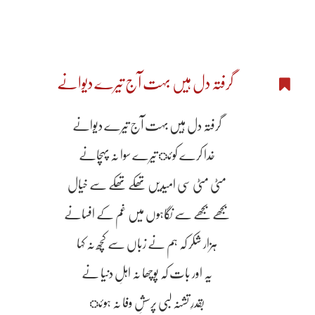
گرفتہ دل ہیں بہت آج تیرے دیوانے
گرفتہ دل ہیں بہت آج تیرے دیوانے
خدا کرے کوئ تیرے سوا نہ پہچانے
مٹی مٹی سی امیدیں تھکے تھکے سے خیال
بجھے بجھے سے نگاہوں میں غم کے افسانے
ہزار شکر کہ ہم نے زباں سے کچھ نہ کہا
یہ اور بات کہ پوچھا نہ اہلِ دنیا نے
بقدرِ تشنہ لبی پرسشِ وفا نہ ہوئ