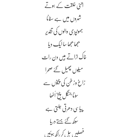
اتنی خلقت کے ہوتے
شہروں میں ہے سنّاٹا
جھونپڑی والوں کی تقدیر
بجھا بجھا سا ایک دیا
خاک اڑاتے ہیں دن رات
میلوں پھیل گۓ صحرا
زاغ و زغن کی چیخوں سے
سوٗنا جنگل چیخ اُٹھا
پیاسی دھرتی جلتی ہے
سوکھ گۓ بہتے دریا
فصلیں جل کر راکھ ہوئیں