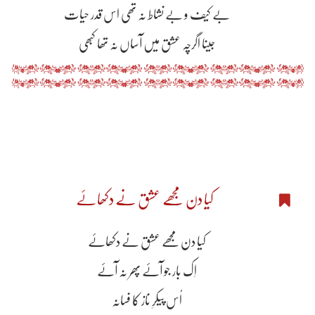
بے کیف و بے نشاط نہ تھی اس قدر حیات
جینا اگرچہ عشق میں آساں نہ تھا کبھی
کیا دن مجھے عشق نے دکھاۓ
کیا دن مجھے عشق نے دکھاۓ
اِک بار جو آۓ پھر نہ آۓ
اُس پیکرِ ناز کا فسانہ