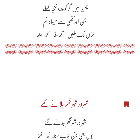
چمن میں اگر کوئ غنچہ کھِلے
ابھی اور کتنی ہے میعادِ غم
کہاں تک ملیں گے وفا کے صِلے
شہر در شہر گھر جلاۓ گۓ
شہر در شہر گھر جلاۓ گۓ
یوں بھی جشنِ طرب مناۓ گۓ