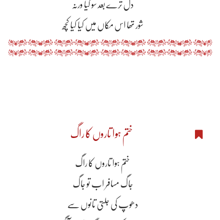
دل ترے بعد سو گیا ورنہ
شور تھا اس مکاں میں کیا کیا کچھ
ختم ہوا تاروں کا راگ
ختم ہوا تاروں کا راگ
جاگ مسافر اب تو جاگ
دھوپ کی جلتی تانوں سے