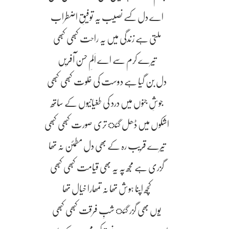
اے دل کسے نصیب یہ توفیقِ اضطراب
ملتی ہے زندگی میں یہ راحت کبھی کبھی
تیرے کرم سے اے اَلمِ حسن آفریں
دل بن گیا ہے دوست کی خلوت کبھی کبھی
جوشِ جنوں میں درد کی طغیانیوں کے ساتھ
اشکوں میں ڈھل گئ تری صورت کبھی کبھی
تیرے قریب رہ کے بھی دل مطمئن نہ تھا
گزری ہے مجھ پہ یہ بھی قیامت کبھی کبھی
کچھ اپنا ہوش تھا نہ تمھارا خیال تھا
یوں بھی گزر گئ شبِ فرقت کبھی کبھی