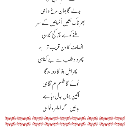
بدلے گا جہانِ مرغ و ماہی
پھر خاک نشیں اُٹھائیں گے سر
مٹنے کو ہے نازِ کج کلاہی
انصاف کا دن قریب تر ہے
پھر داد طلب ہے بے گناہی
پھر اہلِ وفا کا دور ہوگا
ٹوٹے گا طلسمِ جم نگاہی
آئینِ جہاں بدل رہا ہے
بدلیں گے اوامر و نواہی