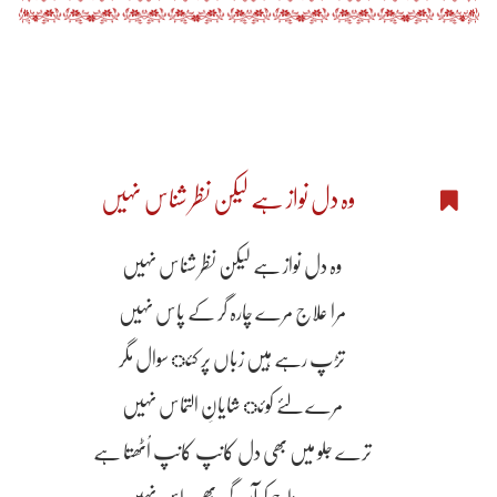
وہ دل نواز ہے لیکن نظر شناس نہیں
وہ دل نواز ہے لیکن نظر شناس نہیں
مرا علاج مرے چارہ گر کے پاس نہیں
تڑپ رہے ہیں زباں پر کئ سوال مگر
مرے لۓ کوئ شایانِ التماس نہیں
ترے جلو میں بھی دل کانپ کانپ اُٹھتا ہے