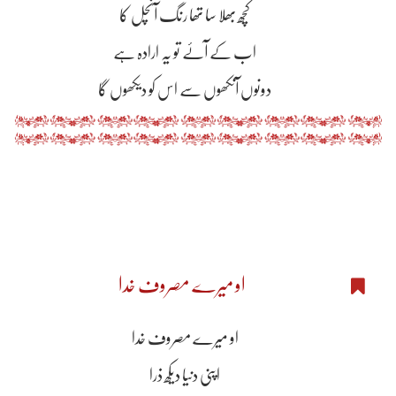
کچھ بھلا سا تھا رنگ آنچل کا
اب کے آۓ تو یہ ارادہ ہے
دونوں آنکھوں سے اس کو دیکھوں گا
او میرے مصروف خدا
او میرے مصروف خدا
اپنی دنیا دیکھ ذرا