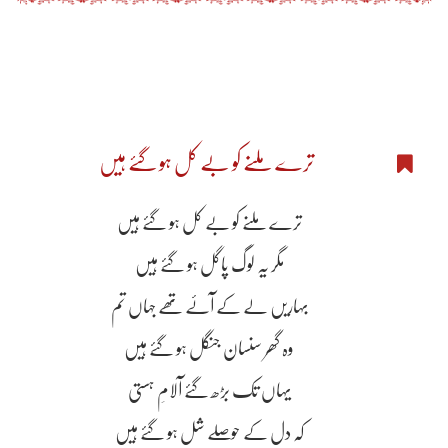
ترے ملنے کو بے کل ہو گۓ ہیں
ترے ملنے کو بے کل ہو گۓ ہیں
مگر یہ لوگ پاگل ہو گۓ ہیں
بہاریں لے کے آۓ تھے جہاں تم
وہ گھر سنسان جنگل ہو گۓ ہیں
یہاں تک بڑھ گۓ آلامِ ہستی
کہ دل کے حوصلے شل ہو گۓ ہیں