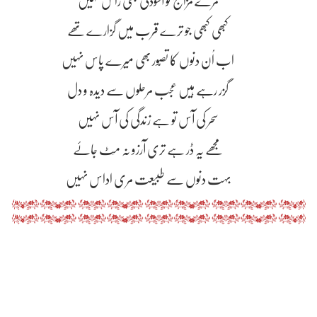
مرے مزاج کو آسودگی بھی راس نہیں
کبھی کبھی جو ترے قرب میں گزارے تھے
اب اُن دنوں کا تصّور بھی میرے پاس نہیں
گزر رہے ہیں عجب مرحلوں سے دیدہ و دل
سحر کی آس تو ہے زندگی کی آس نہیں
مجھے یہ ڈر ہے تری آرزو نہ مِٹ جاۓ
بہت دنوں سے طبیعت مری اداس نہیں