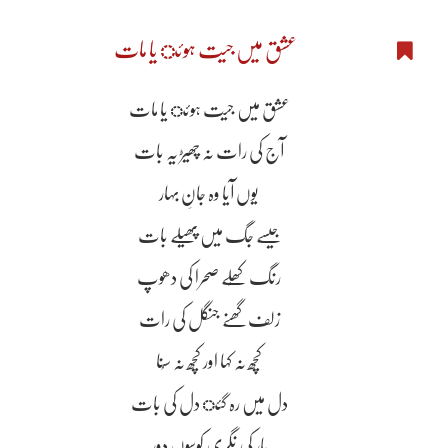
عشق میں جیت ہوئ یا مات
عشق میں جیت ہوئ یا مات
آج کی رات نہ چھیڑ یہ بات
یوں آیا وہ جانِ بہار
جیسے جگ میں پھیلے بات
رنگ کھُلے صحرا کی دھوپ
زلف گھنے جنگل کی رات
کچھ نہ کہا اور کچھ نہ سُنا
دل میں رہ گئ دل کی بات
یار کی نگری کوسوں دور