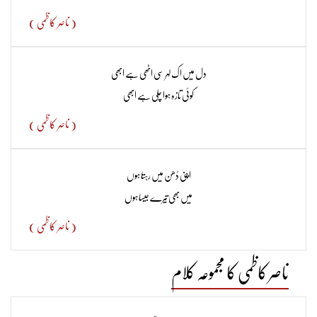
نَے ان کا پہلا مجموعہ کلام تھا جو 1952ء میں شائع ہوا۔
( ناصر کاظمی )
2 مارچ، 1972ءکو ناصر کاظمی کا انتقال ہو گیا تھا۔
دل میں اک لہر سی اٹھی ہے ابھی
کوئی تازہ ہوا چلی ہے ابھی
( ناصر کاظمی )
اپنی دُھن میں رہتا ہوں
میں بھی تیرے جیسا ہوں
( ناصر کاظمی )
ناصر کاظمی کا مجموعہ کلام