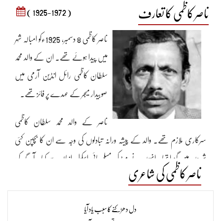
ناصر کاظمی کا تعارف
( 1925-1972 )
ناصر کاظمی 8 دسمبر، 1925ءکو امبالہ شہر
میں پیدا ہوئے تھے۔ ان کے والد محمد
سلطان کاظمی رائل انڈین آرمی میں
صوبیدار میجر کے عہدے پر فائز تھے۔
ناصر کے والد محمد سلطان کاظمی
سرکاری ملازم تھے۔ والد کے پیشہ ورانہ تبادلوں کی وجہ سے ان کا بچپن کئی
شہروں میں گزرا تھا۔ انہوں نے میٹرک مسلم ہائی اسکول انبالہ سے کیا۔ آگے کی
ناصر کاظمی کی شاعری
تعلیم کے لیے اسلامیہ کالج لاہور آ گئے تھے۔ ناصر کاظمی وہاں کے ایک ہوسٹل
میں رہتے تھے۔ ان کے استادِ خاص رفیق خاور ان سے ملنے کے لیے اقبال
دل دھڑکنے کا سبب یاد آیا
ہاسٹل میں جاتے اور ان کے کمرے میں شعر و شاعری پر بات کرتے تھے۔ تاہم