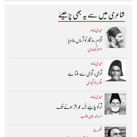
شاعری میں سے یہ بھی پڑھیئے
میری پسند
آلام روزگار کو آساں بنا دیا
اصغر گونڈوی
میری پسند
آدمی، آدمی سے ملتا ہے
جگر مراد آبادی
میری پسند
آہ کو چاہیے اِک عُمر اثر ہونے تک ​
اسد اللہ خان غالب
مجموعے