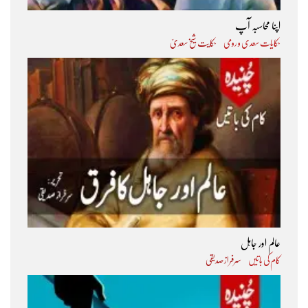
اپنا محاسبہ آپ
حکایات سعدی و رومی
حکایت شیخ سعدیؒ
عالم اور جاہل
کام کی باتیں
سرفراز صدیقی