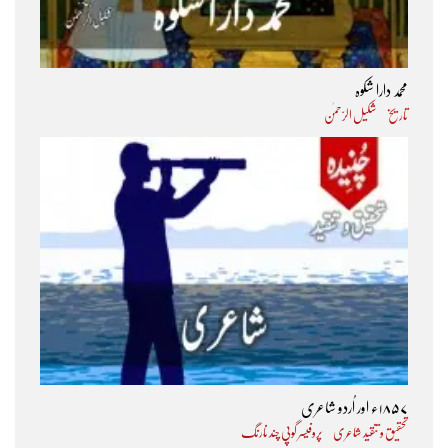
محمد دارا شکوہ
تاریخ
شکیل الرّحمٰن
۱۸۵۷ء اور اُردو شاعری
تحقیق و تنقید شاعری
پروفیسر گوپی چند نارنگ