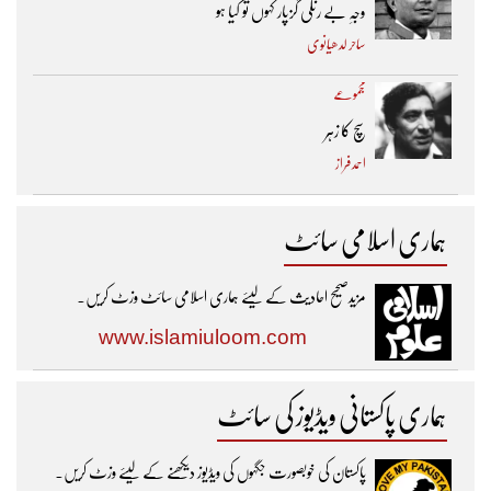
وجہِ بے رنگی گزپار کہوں تو کیا ہو
ساحر لدھیانوی
مجموعے
سچ کا زہر
احمد فراز
ہماری اسلامی سائٹ
مزیدصحیح احادیث کے لیئے ہماری اسلامی سائٹ وزٹ کریں۔
www.islamiuloom.com
ہماری پاکستانی ویڈیوز کی سائٹ
پاکستان کی خوبصورت جگہوں کی ویڈیوز دیکھنے کے لیئے وزٹ کریں۔