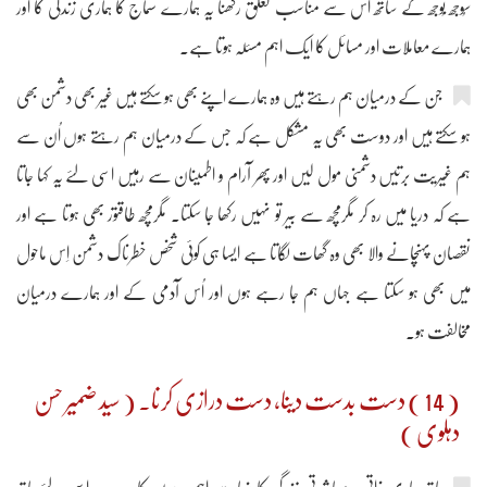
سُوجھ بُوجھ کے ساتھ اُس سے مناسب تعلق رکھنا یہ ہمارے سماج کا ہماری زندگی کا اور
ہمارے معاملات اور مسائل کا ایک اہم مسئلہ ہوتا ہے۔
جن کے درمیان ہم رہتے ہیں وہ ہمارے اپنے بھی ہو سکتے ہیں غیر بھی دشمن بھی
ہو سکتے ہیں اور دوست بھی یہ مشکل ہے کہ جس کے درمیان ہم رہتے ہوں اُن سے
ہم غیریت برتیں دشمنی مول لیں اور پھر آرام و اطمینان سے رہیں اسی لئے یہ کہا جاتا
ہے کہ دریا میں رہ کر مگرمچھ سے بیر تو نہیں رکھا جا سکتا۔ مگرمچھ طاقتور بھی ہوتا ہے اور
نقصان پہنچانے والا بھی وہ گھات لگاتا ہے ایسا ہی کوئی شخص خطرناک دشمن اِس ماحول
میں بھی ہو سکتا ہے جہاں ہم جا رہے ہوں اور اُس آدمی کے اور ہمارے درمیان
مخالفت ہو۔
( 14 ) دست بدست دینا، دست درازی کرنا۔ ( سید ضمیر حسن
دہلوی )