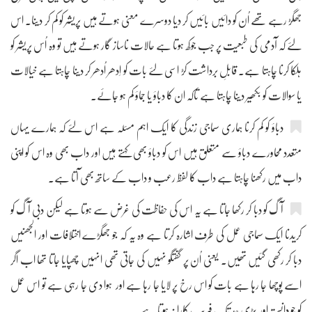
جھگڑ رہے تھے اُن کو دائیں بائیں کر دیا دوسرے معنی ہوتے ہیں پریشر کو کم کر دینا۔ اس
لئے کہ آدمی کی طبعیت پر جب جوکھ ہوتا ہے حالات ناساز گار ہوتے ہیں تو وہ اُس پریشر کو
ہلکا کرنا چاہتا ہے۔ قابلِ برداشت کڑ اسی لئے بات کو اِدھر اُدھر کر دینا چاہتا ہے خیالات
یا سوالات کو بکھیر دینا چاہتا ہے تاکہ ان کا دباؤ یا جماؤ کم ہو جائے۔
دباؤ کو کم کرنا ہماری سماجی زندگی کا ایک اہم مسئلہ ہے اس لئے کہ ہمارے یہاں
متعدد محاورے دباؤ سے متعلق ہیں اس کو دباؤ بھی کہتے ہیں اور داب بھی وہ اس کو اپنی
داب میں رکھنا چاہتا ہے داب کا لفظ رعب و داب کے ساتھ بھی آتا ہے۔
آگ کو دبا کر رکھا جاتا ہے یہ اس کی حفاظت کی غرض سے ہوتا ہے لیکن دبی آگ کو
کریدنا ایک سماجی عمل کی طرف اشارہ کرتا ہے وہ یہ کہ جو جھگڑے اختلافات اور الجھنیں
دبا کر رکھی گئیں تھیں۔ یعنی اُن پر گفتگو نہیں کی جاتی تھی انہیں چھپایا جاتا تھا اب اگر
اسے پوچھا جا رہا ہے بات کو اس رخ پر لایا جا رہا ہے اور ہوا دی جا رہی ہے تو اس عمل
کو جو دانستہ اور بڑی حد تک فریب کارانہ ہوتا ہے۔