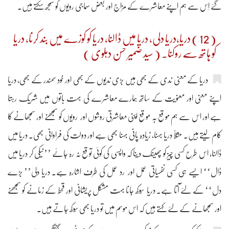
گئے اِس سے ہم اپنے معاشرے کے مزاج اور بعض سماجی رویوں کو سمجھ سکتے ہیں۔
( 12 ) دریا،دریا دلی، دریا میں ڈالنا، دریا کو کوزے میں بند کرنا، دریا
کو ہاتھ سے روکنا۔ ( سید ضمیر حسن دہلوی )
دریا کے معنی ندی کے بھی ہیں بڑی ندیوں کے بھی اور خود سمندر کے بھی، دریا
اپنے معنی اور معنویت کے ساتھ ہمارے معاشرے کی بہت باتوں میں شریک رہتا
ہے اور اس سے ہم موقع بہ موقع اپنی معاشرتی روشوں اور رویوں کو سمجھنے اور سمجھانے کا
کام لیتے ہیں۔ مثلاً دریا بہنا، زیادہ پانی بہنا بھی ہے اور دولت کی فراوانی بھی۔ دریا میں
ڈالنا، اس طرح کسی چیز کو پھینک دینا کہ واپسی کی کوئی توقع نہ رہ جائے ’’نیکی کر دریا میں
ڈال‘‘ ایسے ہی کسی نفسیاتی عمل اور رد عمل کی طرف اشارہ ہے۔ دریا دلی’’ بڑے
دل‘‘ کے لئے آتا ہے۔ دریا سُوکھ جانا بہت مشکل پریشانی اور قحط کے زمانے کو سمجھنے
اور سمجھانے کے لئے کہتے ہیں کہ اس موسم میں تو دریا بھی سُوکھ جاتے ہیں۔