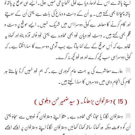
اپنے ہاتھ سے اُس نے اُدھار دیا ہے کوئی لکھا پڑھی نہیں ہوئی۔ ایسے ہی موقع پر ہاتھ کو
ہاتھ پہچاننا بھی کہتے ہیں۔ یہ اُن کے دست و دماغ کی بات ہے یعنی اُن کے سوچنے
اور کام کرنے کا معاملہ ہے کوئی دوسرا اس میں شریک نہیں۔ ایسے موقع پر دست و
قلم بھی کہتے ہیں۔ دستِ خود دہانِ خود بھی محاورہ ہے یعنی خود نوالہ توڑو بناؤ اور کھاؤ یہ
ظاہر ہے کہ اُس موقع کے لئے کہا جاتا ہے جب آدمی دوسرے کا سہارا تکتا ہے۔ کہ
کوئی دوسرا ہی سب کچھ کرے اور وہ خود کچھ نہ کرے۔
ہمارے معاشرے کی یہ بہت عام کمزوری ہے۔ کہ ہم خود نہیں کرنا چاہتے ہر
کام کی انجام دہی میں دوسروں کا سہارا لیتے ہیں۔
( 15 ) دسترخوان بڑھانا۔ ( سید ضمیر حسن دہلوی )
دسترخوان لگانا یا سجانا بھی محاورہ ہے۔ مثلاً اپنے دسترخوان کو غریبوں سے سجاؤ یعنی
اُن کو دعوت دوکہ وہ کھانا ساتھ کھانا کھائیں دسترخوان لگانا اپنے دسترخوان پر اچھے اچھے