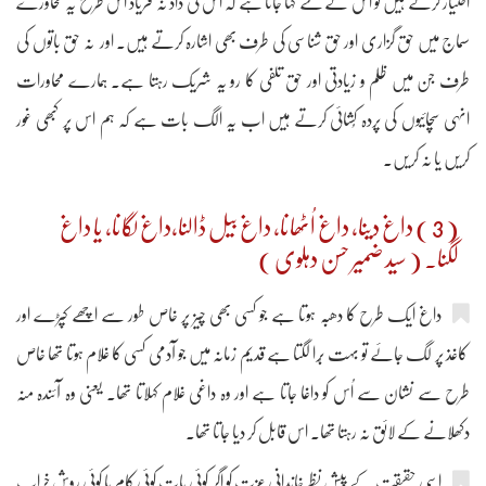
اختیار کرتے ہیں تو اس کے لئے کہا جاتا ہے کہ اُس کی داد نہ فریاد اس طرح یہ محاورے
سماج میں حق گزاری اور حق شناسی کی طرف بھی اشارہ کرتے ہیں۔ اور نہ حق باتوں کی
طرف جن میں ظلم و زیادتی اور حق تلفی کا رو یہ شریک رہتا ہے۔ ہمارے محاورات
انہی سچائیوں کی پردہ کُشائی کرتے ہیں اب یہ الگ بات ہے کہ ہم اس پر کبھی غور
کریں یا نہ کریں۔
( 3 ) داغ دینا، داغ اُٹھانا، داغ بیل ڈالنا،داغ لگانا، یا داغ
لگنا۔ ( سید ضمیر حسن دہلوی )
داغ ایک طرح کا دھبّہ ہوتا ہے جو کسی بھی چیز پر خاص طور سے اچھے کپڑے اور
کاغذ پر لگ جائے تو بہت بُرا لگتا ہے قدیم زمانہ میں جو آدمی کسی کا غلام ہوتا تھا خاص
طرح سے نشان سے اُس کو داغا جاتا ہے اور وہ داغی غلام کہلاتا تھا۔ یعنی وہ آئندہ منہ
دکھلانے کے لائق نہ رہتا تھا۔ اس قابل کر دیا جاتا تھا۔
اسی حقیقت کے پیشِ نظر خاندانی عزت کو اگر کوئی بات کوئی کام یا کوئی روش خراب