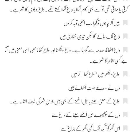
کرتی یا مٹاتی تھی تو اُسے بھی کام لگنا یا داغ لگنا کہتے تھے۔ داغ ؔ دہلوی کا شعر ہے۔
داغ لگ جائے گا لیکن تیری غفاری میں
داغ اٹھانا، صدمہ سے گزرنا ہے۔ داغ دیکھنا اور داغ کھانا بھی اسی معنی میں آتا
ہے کسی شاعر کا شعر ہے۔
دل نے صدمے بہت اُٹھائے ہیں
داغ کے معنی جلنے یا جل اٹھنے کے بھی ہیں جواس شعر کی طرف اشارہ ہے۔
دل کے پھپھولے جل اُٹھے سینے کے داغ سے
اس گھر کو آگ لگ گئی گھر کے چراغ سے