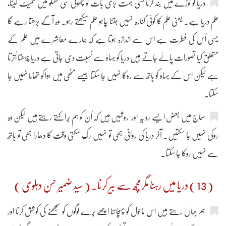
دریا کو کوزے میں بند کرنا کسی بہت بڑی بات کو چھوٹی سی گفتگو میں سمیٹ لینا،
علم دریا ہے۔ یعنی عِلم کا کوئی کنارہ نہیں جتنا چاہو علم سیکھتے رہو۔ وہ آگے بڑھتا رہے گا
یہی اُس کی فطرت ہے اس سے اندازہ ہوتا ہے کہ ہمارے معاشرے میں علم کے
متعلق کیا تصورات پائے جاتے ہیں دریا کو بہاؤ سے نسبت دی جاتی ہے دریا چڑھتا اُترتا
ہے لیکن اس کے بہاؤ کو ہاتھ سے روکا نہیں جا سکتا جیسے مٹھی میں ہوا کو تھاما نہیں جا
سکتا۔
سماج میں بعض ایسے رو یہ اور روشیں ہیں کہ اُن کو ہم بُرا کہتے رہتے ہیں لیکن وہ
روکی نہیں جا سکتیں۔ آخر دریا کی روانی بھی تو نہیں رک سکتی وقت کا دھارا بھی تو ہاتھ
سے نہیں روکا جا سکتا۔
( 13 ) دریا میں رہنا مگرمچھ سے بیر کرنا۔ ( سید ضمیر حسن دہلوی )
ہم جہاں رہتے ہیں اس ماحول کو پہچاننا اچھے بُرے لوگوں کو سمجھنے کی کوشش کرنا اور