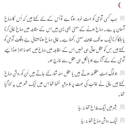
)
جب کسی آدمی کو بہت غرور ہوتا ہے تو اُس کے لئے کہتے ہیں کہ اُس کا دماغ
آسمان پر ہے۔ دماغ ہونے کے معنی بھی یہی ہیں اِس کے مقابلہ میں دماغ خالی کرنا
یا ہلکا کرنا ایک حد تک خلاف معنی رکھنا ہے۔ خالی دماغ ہونا انتہائی بے وقوف آدمی کو
کہتے ہیں جس کو عقل ہوتی ہی نہیں اِس کے مقابلہ میں دماغ میں بھُوسا بھرا ہونا ایسے
آدمی کے لئے آتا ہے جو بالکل ہی عقل سے خارج ہو۔
جو لوگ بہت عقلمند ہوتے ہیں یا عقل مند شمار کئے جاتے ہیں اُن کو روشن دماغ
کہتے ہیں حالیؔ نے غالبؔ کی موت پر جو مرثیہ لکھا تھا اس میں ایک شعر میں یہ کہا گیا
تھا۔
ایک روشن دماغ تھا نہ رہا