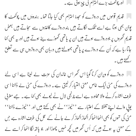
اور چوکھٹ بڑے احترام کی چیز ہوتی ہے۔
قدیم قوموں میں دروازے کو سجدۂ احترام بھی کیا جاتا تھا۔ ہندوؤں میں چوکھٹ کا
پوجن بھی ہوتا ہے اسے تلک لگاتے ہیں بند دروازے کاغذوں سے سجاتے ہیں بعض
قدیم گھروں پر جو دروازے ہوتے ہیں ان پر ہاتھی گھوڑے بنے ہوتے ہیں اور یہ بھی کہا
جاتا رہا ہے کہ اُن کے دروازے پر ہاتھی جھُولتے ہیں دربان بھی دروازوں ہی سے تعلق
رکھتے ہیں۔
دروازے کو ویران کرنا گویا اس گھر اس خاندان کی عزت لے لینا ہے اسی لئے
دروازے کی مٹی ایک خاص معنی اختیار کر لیتی ہے۔ دروازے کی مٹی لے ڈالنا اسی
طرف اشارہ کرنے والا محاورہ ہے اسے چرنجی لال نے لیولے بھی کہا ہے۔ جسے مغربی
یوپی والے اپنے تلفظ کے اعتبار سے ’’لیوڑ‘‘نے بھی کہتے ہیں اور ’’لیوڑے ڈالنا‘‘
مٹی کی تہوں کو بھی اٹھا اٹھا کر اکھاڑ اکھاڑ کر لے جانے کے عمل کی طرف اشارہ ہے جس
کے معنی یہ ہوتے ہیں کہ اُس گھر میں کچھ نہیں چھوڑا اور جو ہاتھ لگا اٹھا کر اسے لے