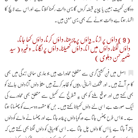
دوکان کھیت زمین یا چیز پر قبضہ کروں گا یہی دانت رکھنا کہلاتا ہے اور اس سے لالچ کا
اظہار ہوتا ہے دانت ہونے کے بھی یہی معنی ہیں۔
( 9 ) داؤں پر اڑنا۔ داؤں پر چڑھنا، داؤں کرنا، داؤں کھا جانا،
داؤں لگنا، داؤں میں آنا، داؤں کھیلنا، داؤں پر لگانا۔ وغیرہ ( سید
ضمیر حسن دہلوی )
اصل میں فنِ کشتی گری سے متعلق محاورات ہیں جو ہماری سماجی زندگی میں بھی
کا م آتے ہیں۔ اور مختلف انسانی رویوں کو ظاہر کرتے ہیں مثلاً داؤں آنا داؤں جاننے کو
بھی کہتے ہیں اور موقع ملنے کو بھی یہ شطرنج کے کھیل سے متعلق بھی محاورے کی
ایک صورت ہے اسی لئے داؤں کھیلنا کہتے ہیں۔ جس کا مقصد دوسرے کو پھنسانا ہوتا
ہے۔ جو اس طرح پھنس جاتا ہے وہ گویا داؤں پر چڑھ جاتا ہے اور پھنسا نے والے کو داؤں
ہاتھ آ جاتا ہے یا اس کا داؤں چل جاتا ہے۔ اسی کامیابی کو داؤں لگنا بھی کہتے ہیں کہ