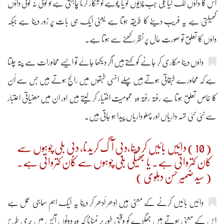
اس کا داؤں لگ گیا بلی جب چڑیوں کو یا چوہے کو شکار کرنا چاہتی ہے تو کوئی نہ کوئی داؤں
کھیلتی ہے یہ فریب دینے کا طریقہ ہوتا ہے یعنی ایک ہی بات پر زور دینا ہے جبکہ
داؤں کا تعلق تو صورتِ حال پر نظر رکھنے سے ہوتا ہے۔
داؤں دینا مکّاری کر جانے کو کہتے ہیں اگر دیکھا جائے تو ایسے محاورات سے پتہ چلتا
ہے کہ محاورے طبقاتی ہوتے ہیں پہلے انہی طبقوں میں رائج ہوتے ہیں جس سے اُن
کا خاص تعلق ہوتا ہے رفتہ رفتہ وہ عمومیت اختیار کر لیتے ہیں اور ان میں معنیاتی اعتبار
سے نئی نئی تہہ داریاں اور پہلو داریاں پیدا ہو جاتی ہیں۔
( 10 ) دائیں بائیں کر دینا،دبی آگ کریدنا، دبی بلی چوہوں سے
کان کترواتی ہے۔ یا بھیگی بلی چوہوں سے کان کترواتی ہے۔
( سید ضمیر حسن دہلوی )
دائیں بائیں کرنے کے معنی ہیں اِدھر اُدھر کر دینا یہ ایک اہم سماجی عمل ہے
اِس کے معنی ہوتے ہیں جھگڑے کو وقتی طور پر نمٹانا کہ وہ دونوں آپس میں بُری طرح