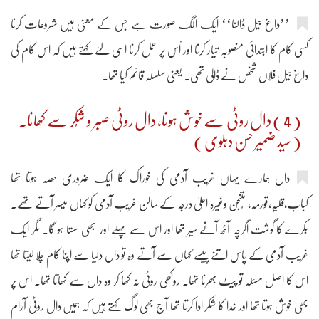
’’داغ بیل ڈالنا‘‘ ایک الگ صورت ہے جس کے معنی ہیں شروعات کرنا
کسی کام کا ابتدائی منصوبہ تیار کرنا اور اُس پر عمل کرنا اسی لئے کہتے ہیں کہ اس کام کی
داغ بیل فلاں شخص نے ڈالی تھی۔ یعنی سلسلہ قائم کیا تھا۔
( 4 ) دال روٹی سے خوش ہونا، دال روٹی صبر و شُکر سے کھانا۔
( سید ضمیر حسن دہلوی )
دال ہمارے یہاں غریب آدمی کی خوراک کا ایک ضروری حصہ ہوتا تھا
کباب،قلیہ،قورمہ، مُتنجن وغیرہ اعلیٰ درجہ کے سالن غریب آدمی کو کہاں میسر آتے تھے۔
بکرے کا گوشت اگرچہ آٹھ آنے سیر تھا اور اس سے پہلے اور بھی سستا ہو گا۔ مگر ایک
غریب آدمی کے پاس اتنے پیسے کہاں سے آتے وہ تو دال دلیا سے اپنا کام چلا لیتا تھا
اس کا اصل مسئلہ تو پیٹ بھرنا تھا۔ روکھی روٹی نہ کھا کر وہ دال سے کھاتا تھا۔ اس پر
بھی خوش ہوتا تھا اور خدا کا شکر ادا کرتا تھا آج بھی لوگ کہتے ہیں کہ ہمیں دال روٹی آرام