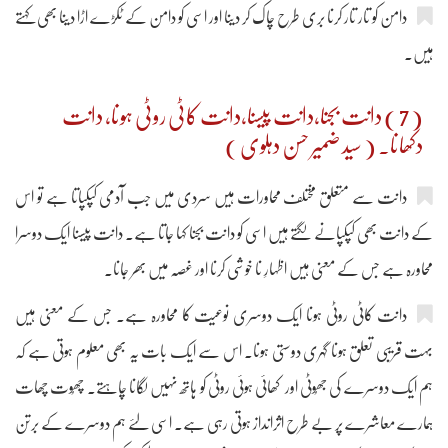
دامن کو تار تار کرنا بری طرح چاک کر دینا اور اسی کو دامن کے ٹکڑے اڑا دینا بھی کہتے
ہیں۔
( 7 ) دانت بجنا،دانت پیسنا،دانت کاٹی روٹی ہونا، دانت
دکھانا۔ ( سید ضمیر حسن دہلوی )
دانت سے متعلق مختلف محاورات ہیں سردی میں جب آدمی کپکپاتا ہے تو اس
کے دانت بھی کپکپانے لگتے ہیں اسی کو دانت بجنا کہا جاتا ہے۔ دانت پیسنا ایک دوسرا
محاورہ ہے جس کے معنی ہیں اظہارِ نا خوشی کرنا اور غصہ میں بھر جانا۔
دانت کاٹی روٹی ہونا ایک دوسری نوعیت کا محاورہ ہے۔ جس کے معنی ہیں
بہت قریبی تعلق ہونا گہری دوستی ہونا۔ اس سے ایک بات یہ بھی معلوم ہوتی ہے کہ
ہم ایک دوسرے کی جھُوٹی اور کھائی ہوئی روٹی کو ہاتھ نہیں لگانا چاہتے۔ چھُوت چھات
ہمارے معاشرے پر بے طرح اثرانداز ہوتی رہی ہے۔ اسی لئے ہم دوسرے کے برتن