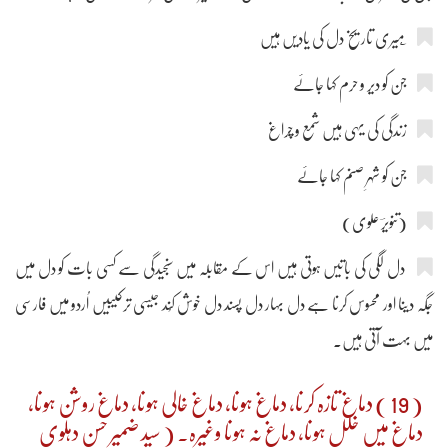
جن کو دیر و حرم کہا جائے
زندگی کی یہی ہیں شمع و چراغ
جن کو شہرِ صنم کہا جائے
(تنویرؔ علوی)
دل لگی کی باتیں ہوتی ہیں اس کے مقابلہ میں سنجیدگی سے کسی بات کو دل میں
جگہ دینا اور محسوس کرنا ہے دل بہار دل پسند دل خوش کُند جیسی ترکیبیں اُردو میں فارسی
میں بہت آتی ہیں۔
( 19 ) دماغ تازہ کرنا، دماغ ہونا، دماغ خالی ہونا، دماغ روشن ہونا،
دماغ میں خلل ہونا، دماغ نہ ہونا وغیرہ۔ ( سید ضمیر حسن دہلوی