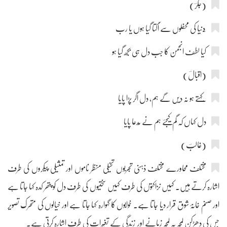
(جگرؔ)
کیا لطف انجمن کا جب دل ہی بُجھ گیا ہو
(اقبالؔ)
دل کہاں کہ گم کیجئے ہم نے مُدعا پایا
(غالبؔ)
مختلف محاورے مختلف ذہنی تجربوں تخیلی منظر ناموں اور تمثیلی پیکروں کی طرف
اشارہ کرتے ہیں۔ کہیں نزاکتوں کی طرف کہیں سختیوں کی طرف دل کو پتھر کدہ کہا جاتا ہے
اور صنم خانۂ شوق قرار دیا جاتا ہے۔ خوابوں کا گہوارہ کہا جاتا ہے اور خیالوں کی متحرک تصویر
جس کی دھڑکن لمحہ بہ لمحہ زمانے اور زندگی کے تغیّرات کی طرف اشارہ کرتی ہے۔