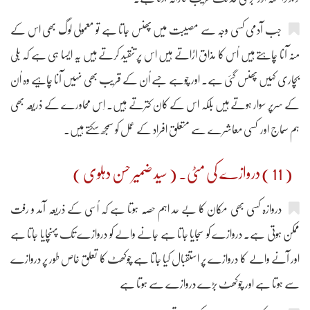
جب آدمی کسی وجہ سے مصیبت میں پھنس جاتا ہے تو معمولی لوگ بھی اس کے
منہ آنا چاہتے ہیں اُس کا مذاق اڑاتے ہیں اس پر تنقید کرتے ہیں یہ ایسا ہی ہے کہ بلّی
بچاری کہیں پھنس گئی ہے۔ اور چُوہے جسے اُن کے قریب بھی نہیں آنا چاہیے وہ اُن
کے سرپر سوار ہوتے ہیں بلکہ اس کے کان کترتے ہیں۔ اِس محاورے کے ذریعہ بھی
ہم سماج اور کسی معاشرے سے متعلق افراد کے عمل کو سمجھ سکتے ہیں۔
( 11 ) دروازے کی مٹی۔ ( سید ضمیر حسن دہلوی )
دروازہ کسی بھی مکان کا بے حد اہم حصّہ ہوتا ہے کہ اُسی کے ذریعہ آمد و رفت
ممکن ہوتی ہے۔ دروازے کو سجایا جاتا ہے جانے والے کو دروازے تک پہنچایا جاتا ہے
اور آنے والے کا دروازے پر استقبال کیا جاتا ہے چوکھٹ کا تعلق خاص طور پر دروازے
سے ہوتا ہے اور چوکھٹ بڑے دروازے سے ہوتا ہے