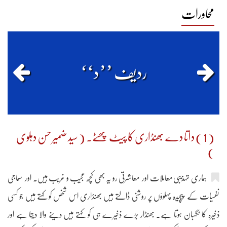
محاورات
0
0
0
0
1377
ردیف ’’د‘‘
( 1 ) داتا دے بھنڈاری کا پیٹ پھٹے۔ ( سید ضمیر حسن دہلوی
)
ہماری تہذیبی معاملات اور معاشرتی رو یہ بھی کچھ عجیب و غریب ہیں۔ اور سماجی
نفسیات کے پیچیدہ پہلوؤں پر روشنی ڈالتے ہیں بھنڈاری اس شخص کو کہتے ہیں جو کسی
ذخیرہ کا نگہبان ہوتا ہے۔ بھنڈار بڑے ذخیرے ہی کو کہتے ہیں دینے والا دیتا ہے اور