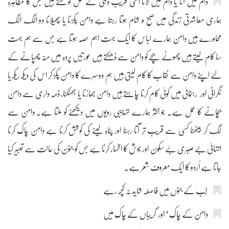
دام میں آنا یا دام میں لانا اسی فریب دہی کے عمل کو کہتے ہیں جس کا مظاہرہ
ہماری معاشرتی زندگی میں صبح و شام ہوتا رہتا ہے دامن پکڑنا یا پھیلانا دو الگ الگ
محاورے ہیں دامن ہمارے لباس کا ایک بہت اہم حصہ ہوتا ہے جس سے ہم بہت
سا کام لیتے ہیں چھوٹے بچے کو دامن سے ڈھکتے ہیں عورتیں پردہ میں منہ چھپانے کے
لئے اپنے دامن سے نقاب کا کام لیتی ہیں ہم دوسرے کا دامن پکڑ کر اس کی دیکھ ریکھ یا
نگرانی اور رہنمائی میں کوئی کام کرنا چاہتے ہیں دامن جھاڑنا یا جھٹکنا، ذمہ داری سے دامن
بچانے کا عمل ہے۔ جو اکثر ہمارے تہذیبی رویوں میں دیکھنے کو ملتا ہے۔ دامن سے
لگ کر بیٹھنا کسی سے قریب تر آتا رہنا اور پناہ لینے کی کوشش کرنا ہے دامن چاک کرنا
انتہائی بے صبری بے سکون اور جوش کا اظہار کرنا ہے جس کو جنون کی حالت سے تعبیر کیا
جاتا ہے اُردو کا ایک معروف شعر ہے۔
دامن کے چاک‘ اور گریباں کے چاک میں