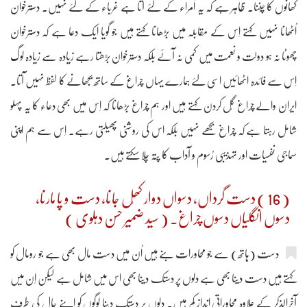
کھانوں کا چُننا۔ ظاہر ہے کہ یہ اُمراء کے لئے آتا ہے غرباء کے لئے نہیں۔ دسترخوان
اُٹھانا نہیں کہتے اِس کے مقابلہ میں بڑھانا کہتے ہیں جو گویا ایک دعا ہے کہ دسترخوان
چھوٹا نہ ہو دولت و نعمت میں کمی نہ آئے بلکہ دسترخوان بڑھتا رہے زیادہ سے زیادہ لوگ
اِس سے فائدہ اٹھائیں اسی لئے ہمارے یہاں چراغ کے ساتھ بجھانے کا لفظ نہیں آتا۔
ایران والے چراغ گُل کردن کہتے ہیں اور ہم چراغ بڑھانا کہ اِس میں بھی دعاء کا یہ پہلو
شامل رہتا ہے کہ چراغ بجھے نہیں بلکہ اس کی روشنی پھیلتی رہے۔ اِس سے ہم اپنی
سماجی نفسیات اور تہذیبی رُسوم و آداب کا پتہ چلا سکتے ہیں۔
( 16 ) دست گرداں، دسواں دوار کھُل جانا، دست و پا مارنا،
دسوں انگلیاں دسوں چراغ۔ ( سید ضمیر حسن دہلوی )
دست (ہاتھ) سے جو محاورات بنے ہیں اُن میں دست مال بھی ہے جو رومال کو
کہتے ہیں دست دینا بھی ہے دلوں پر دستک دینا بھی اس میں شامل ہے لیکن اِن میں
آخرالذکر کے علاوہ محاوراتی انداز کم ہیں۔ دلوں پر دستک دینا لوگوں کو اپنے حال کی طرف