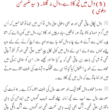
( 5 ) دال میں کچھ کالا ہے،دال نہ گلنا۔ ( سید ضمیر حسن
دہلوی )
دال پکائی جاتی تھی اور وہ بھی دھوئی ہوئی دال تو اُس میں ایسا تو تھا نہیں کہ اُس
میں گرم مصالحہ ڈالا جاتا ہو۔ لونگیں،سیاہ مرچیں اور کالا زیرہ، دال میں کون ڈالے کہ اتنا
پیسہ کہاں سے آئے جو بے چارہ دال کھا رہا ہے وہ اوپر سے خرچ کرنے کے لئے مزید
پیسے کہاں سے لائے اسی لئے دال میں کوئی کالی چیز نہیں ہوتی تھی اور اگر نظر آ جاتی
تھی تو شبہ کی بات بن جاتی تھی کہ یہ کیا ہوا اور کیسے ہوا۔ اسی کو سماجی زندگی میں
محاورے کے طور پر استعمال کیا گیا تو اسی سے شکوک و شبہات کی طرف اشارے ہوتے
ہیں اور کہا جاتا ہے کہ دال میں کچھ کالا ہے۔
دوسرا محاورہ دال گلنا ایک اور صورتِ حال کی طرف اشارہ کرتا ہے۔ جو غربت کی
صورت حال ہے اب سے کچھ زمانہ پہلے تک غریب گھروں میں ایندھن کی بڑی
دشواری ہوتی تھی۔ آگ بھی ایک بڑی نعمت تھی اور گھروں سے آگ مانگی جاتی