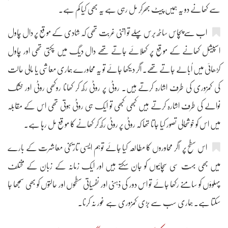
سے کھانے دو یہ ہمیں پیٹ بھرکر مل رہی ہے یہ بھی کیا کم ہے۔
اب سے پچاس ساٹھ برس پہلے تو اتنی غربت تھی کہ شادی کے موقع پر دال چاول
اسپیشل کھانے کے موقع پر کھلائے جاتے تھے دال دیگ میں پکتی تھی اور چاول
کڑھائی میں اُبالے جاتے تھے۔ اگر دیکھا جائے تو یہ محاورے ہماری معاشی یا مالی حالت
کی کمزوری کی طرف اشارہ کرتے ہیں۔ روٹی پر روٹی رکھ کر کھانا روکھی روٹی اور خشک
نوالے کی طرف اشارہ کرتے ہیں کبھی کبھی تو ایک ہی روٹی ہوتی تھی اس کے مقابلہ
میں اس کو خوشحالی تصور کیا جاتا تھا کہ روٹی پر روٹی رکھ کر کھانے کا موقع مل رہا ہے۔
اس سطح پر اگر محاوروں کا مطالعہ کیا جائے توہم ایسی تاریخی معاشرت کے بارے
میں بھی بہت سی سچائیوں کو جان سکتے ہیں اور ایک زمانہ کے زبان کے مختلف
پہلوؤں کو سامنے رکھا جائے تو اس دور کی ذہنی اور نفسیاتی سطحوں اور حالتوں کو بھی سمجھا جا
سکتا ہے۔ ہماری سب سے بڑی کمزوری ہے غور نہ کرنا۔