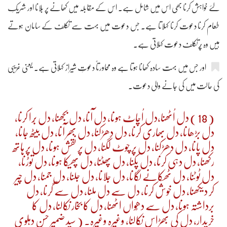
لئے خواہش کرنا بھی اس میں شامل ہے۔ اس کے مقابلہ میں کھانے پر بُلانا اور شریکِ
طعام کرنا دعوت کرنا کہلاتا ہے۔ جس دعوت میں بہت سے تکلف کے سامان ہوتے
ہیں وہ پُرتکلف دعوت کہلاتی ہے۔
اور جس میں بہت سادہ کھانا ہوتا ہے وہ محاورتاً دعوتِ شیراز کہلاتی ہے۔ یعنی غریبی
کی حالت میں کی جانے والی دعوت۔
( 18 ) دل اُٹھنا،دل اُچاٹ ہونا، دل آنا، دل بجھنا، دل بُرا کرنا،
دل بڑھانا، دل بھاری کرنا، دل دھڑکنا، دل بھر آنا، دل بیٹھ جانا،
دل پانا، دل دھڑکنا، دل پر چوٹ لگنا، دل پر نقش ہونا، دل پر ہاتھ
رکھنا، دل دہی کرنا، دل پکنا، دل پھٹنا، دل پھیکا ہونا، دل توڑنا،
دل ٹوٹنا، دل ٹھکانے لگانا، دل جلانا، دل جلنا، دل جمنا، دل چیر
کر دیکھنا، دل خوش کرنا، دل سے دل ملنا، دل سے گرنا، دل
برداشتہ ہونا، دل سے دھُواں اٹھنا، دل کا بخار نکالنا، دل کا
خریدار، دل کی بھڑاس نکالنا، وغیرہ وغیرہ۔ ( سید ضمیر حسن دہلوی