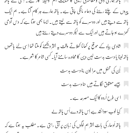
ہاتھ ہماری ذاتی و معاشرتی زندگی کا نہایت اہم وسیلۂ کار ہے۔ اِسی لئے ہاتھ
پیروں کے چلتے رہنے کی دعاء مانگی جاتی ہے۔ ہاتھ ہمارے ہر کام آتا ہے۔ ہم ایک
ہاتھ سے دیتے ہیں اور دوسرے کو ہاتھ سے لیتے ہیں۔ ایسا بھی ہوتا ہے کہ دس آدمی
کھڑے ہو جاتے ہیں اور ایک سے لیکر دوسرے دیتے رہتے ہیں
شادی بیاہ کے موقع پر کھانا کھلاتے وقت یہ اکثر دیکھنے کو ملتا تھا اِسی لئے ہاتھوں
ہاتھ لینا یا دست بدست لین دین کا محاورہ سامنے آیا۔ کسی شاعر کا شعر ہے۔
جیسے معشوق لگاتے ہیں حِنا دست بدست
اسی طرح اُردو کا ایک مصرعہ ہے۔
ہاتھ اُدھار کی بات اکثر ہم لوگوں کی زبان پر آتی رہتی ہے۔ مطلب یہ ہوتا ہے کہ