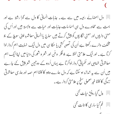
)
دل اعضائے رئیسہ میں سے ہے۔ جذباتِ انسانی کا دل سے گہرا رشتہ ہے اور
بہت سے محاورے دل ہی احساسات،جذبات اور حسیات سے وابستہ ہیں اور اُس کی
معنی داریوں اور معنی نگاریوں کو پیش کرتے ہیں سماج یا انسانی معاشرہ اپنی سوچ کے جو
مختلف دائرے رکھتا ہے اُن کی تصویر کشی یا عکاسی میں دل ایک نہایت اہم کردار ادا
کرتا ہے۔ اور ایک علامتی لفظ ہے جو فکر و فن اور شعر و شعور کی دنیا میں اپنا ایک اہم
معاشرتی تہذیبی اور نفسیاتی کردار ادا کرتا ہے یہاں اُردو کے دو تین شعر پیش کئے جا رہے
ہیں اُن سے یہ اندازہ ہو سکتا ہے کہ دل ہمارے وجود کا کتنا اہم حصّہ اور ہماری معاشرتی
زندگی کا کتنا غیر معمولی سطح پر علامتی کردار ہے۔
غم گیا ساری کائنات گئی