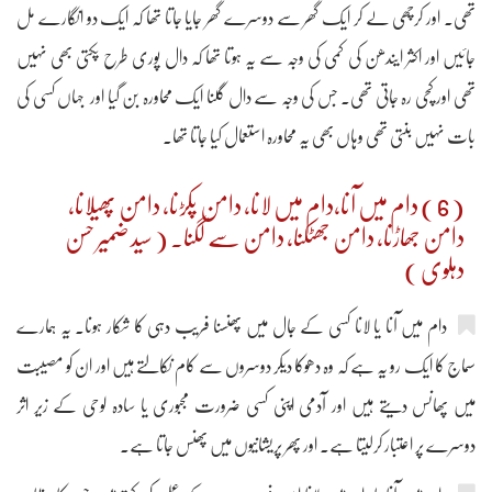
تھی۔ اور کرچھی لے کر ایک گھر سے دوسرے گھر جایا جاتا تھا کہ ایک دو انگارے مل
جائیں اور اکثر ایندھن کی کمی کی وجہ سے یہ ہوتا تھا کہ دال پوری طرح پکتی بھی نہیں
تھی اور کچی رہ جاتی تھی۔ جس کی وجہ سے دال گلنا ایک محاورہ بن گیا اور جہاں کسی کی
بات نہیں بنتی تھی وہاں بھی یہ محاورہ استعمال کیا جاتا تھا۔
( 6 ) دام میں آنا،دام میں لانا، دامن پکڑنا، دامن پھیلانا،
دامن جھاڑنا، دامن جھٹکنا، دامن سے لگنا۔ ( سید ضمیر حسن
دہلوی )
دام میں آنا یا لانا کسی کے جال میں پھنسنا فریب دہی کا شکار ہونا۔ یہ ہمارے
سماج کا ایک رو یہ ہے کہ وہ دھوکا دیکر دوسروں سے کام نکالتے ہیں اور ان کو مصیبت
میں پھانس دیتے ہیں اور آدمی اپنی کسی ضرورت مجبوری یا سادہ لوحی کے زیر اثر
دوسرے پر اعتبار کرلیتا ہے۔ اور پھر پریشانیوں میں پھنس جاتا ہے۔