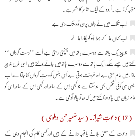
متوجہ کرنا ہے۔ اُردو کے ایک شاعر کا شعر ہے۔
اب کہاں جا کے بھلا خُود کو پکارا جائے
جو چیز ایک ہاتھ سے دوسرے ہاتھ میں پہنچتی رہتی ہے اُسے ’’دست گرداں ‘‘
کہتے ہیں جیسے سکّے، ایک ہاتھ سے دوسرے ہاتھ میں جاتے بولتے ہیں اسی طرح جو چیز
بازار میں عام ملتی ہے اور فروخت ہوتی ہے اُس جنس کو دستِ گرداں کہا جاتا ہے اب
ایسی ہی کوئی شخص بھی ہو سکتا ہے جو کبھی اِس کے ساتھ اور کبھی اس کے ساتھ اسی کو
عام زبان میں چالو ہونا کہتے ہیں کہ وہ تو چالو آدمی ہے۔
( 17 ) دعوتِ شیراز۔ ( سید ضمیر حسن دہلوی )
دعوت کے معنی بلانے یا توجہ دلانے کے ہیں اور کسی کام کی انجام دہی کے