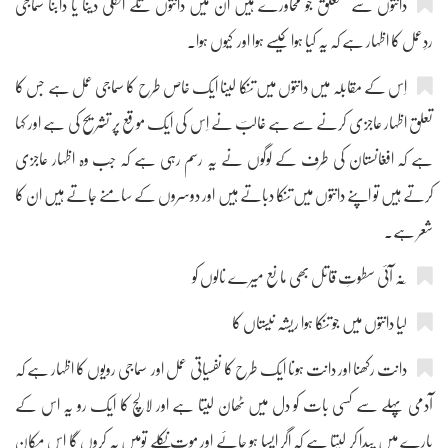
دانتوں سے متعلق جو محاورے ہیں ان میں دانتوں تلے انگلی دینا یا دابنا سماجی
ردِعمل کا اظہار ہے کہ یہ کیا ہوا کیسے ہوا اور کیوں ہوا۔
اِس کے مقابلہ میں دانتوں میں تنکا لینا ایک خاص طرح کا سماجی عمل ہے جس کا
تعلق اظہار عاجزی کرنے سے ہے غالبؔ نے اِس کی ایک موقع پر تشریح کی ہے اور کہا
ہے کہ افغانستان کی طرف کے لوگوں نے یہ رسم رہی ہے کہ جب وہ اظہار عاجزی
کرتے ہیں تو اپنے دانتوں میں تنکا دباتے ہیں اور دوسروں کے سامنے جاتے ہیں ان کا
شعر ہے۔
لیا دانتوں میں جو تنکا ہوا ریشہ نیستاں کا
دانت رکھنا اور دانت ہونا ایک طرح کا نفسیاتی عمل اور سماجی رویوں کا اظہار ہے کہ
آدمی پہلے سے کسی بات کو دل میں ٹھان لیتا ہے اور لالچ کا ایک رو یہ اس کے
بارے میں پیدا کر لیتا ہے کہ اگر ایسا ہو جائے اور موت نکلے تومیں یہ کروں گا اس مکان