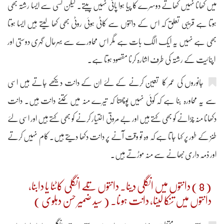
میں کھانا نہیں کھاتے دوسرے کا پیا ہوا پانی نہیں پیتے۔ لیکن کسی سے ایسا رشتہ بھی
ہوتا ہے قریبی تعلق کہ اس کے دانتوں سے کاٹی ہوئی روٹی بھی کھا لیتے ہیں ایسا ہوتا
بھی ہے نہیں یہ ایک الگ بات ہے مگر اس محاورے سے بہرحال گہری دوستی اور
اپنائیت کے رشتہ کی طرف اشارہ کرنا مقصود ہوتا ہے۔
جانوروں کی عمر کا تعیّن کرنے کے لئے ان کے دانت دیکھے جاتے ہیں اسی
سے یہ محاورہ بنا ہے کہ کوئی نہیں پوچھتا کہ تیرے منہ میں کتنے دانت ہیں۔ دانت
دکھانا منہ چڑانے کو بھی کہتے ہیں اور بے مروتی اختیار کرنے کو بھی کہتے ہیں اور اسی لئے
طنز کے طور پر کہا جاتا ہے کہ وہ تو وقت آنے پر دانت دکھا دیتے ہیں۔ کام نہیں کرتے
اور ذمہ داری نبھانے سے منہ موڑتے ہیں۔
( 8 ) دانتوں میں انگلی دینا۔ دانتوں تلے انگلی کاٹنا یا دابنا،
دانتوں میں تنکا لینا، دانت ہونا۔ ( سید ضمیر حسن دہلوی )