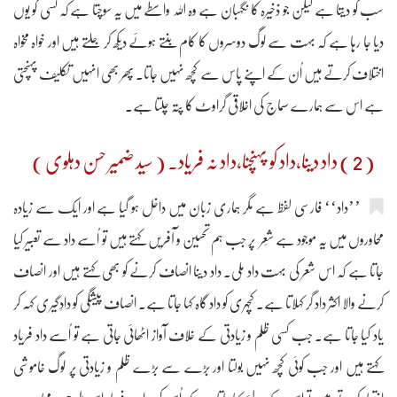
سب کو دیتا ہے لیکن جو ذخیرہ کا نگہبان ہے وہ اللہ واسطے میں یہ سوچتا ہے کہ کسی کو یوں
دیا جا رہا ہے کہ بہت سے لوگ دوسروں کا کام بنتے ہوئے دیکھ کر جلتے ہیں اور خواہ مخواہ
اختلاف کرتے ہیں اُن کے اپنے پاس سے کچھ نہیں جاتا۔ پھر بھی انہیں تکلیف پہنچتی
ہے اس سے ہمارے سماج کی اخلاقی گراوٹ کا پتہ چلتا ہے۔
( 2 ) داد دینا،داد کو پہنچنا،داد نہ فریاد۔ ( سید ضمیر حسن دہلوی )
’’داد‘‘ فارسی لفظ ہے مگر ہماری زبان میں داخل ہو گیا ہے اور ایک سے زیادہ
محاوروں میں یہ موجود ہے شِعر پر جب ہم تحسین و آفریں کہتے ہیں تو اُسے داد سے تعبیر کیا
جاتا ہے کہ اس شعر کی بہت داد ملی۔ داد دینا انصاف کرنے کو بھی کہتے ہیں اور انصاف
کرنے والا اکثر داد گر کہلاتا ہے۔ کچہری کو داد گاہ کہا جاتا ہے۔ انصاف پیشگی کو دادِگیری کہہ کر
یاد کیا جاتا ہے۔ جب کسی ظلم و زیادتی کے خلاف آواز اٹھائی جاتی ہے تو اُسے داد فریاد
کہتے ہیں اور جب کوئی کچھ نہیں بولتا اور بڑے سے بڑے ظلم و زیادتی پر لوگ خاموشی