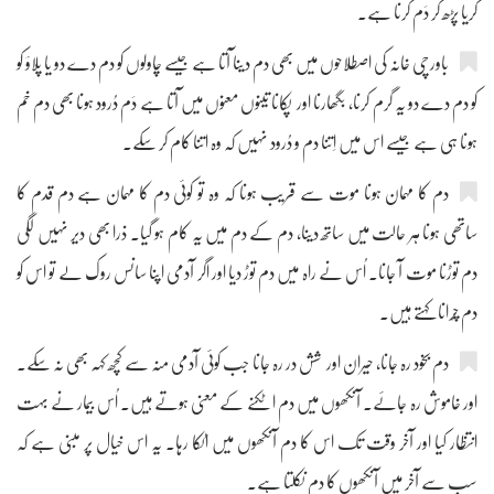
کریا پڑھ کر دَم کرنا ہے۔
باورچی خانہ کی اصطلاحوں میں بھی دم دینا آتا ہے جیسے چاولوں کو دم دے دو یا پلاؤ کو
کو دم دے دو یہ گرم کرنا، بگھارنا اور پکانا تینوں معنوں میں آتا ہے دَم دُرود ہونا بھی دم خم
ہونا ہی ہے جیسے اس میں اِتنا دم و دُرود نہیں کہ وہ اتنا کام کر سکے۔
دم کا مہمان ہونا موت سے قریب ہونا کہ وہ تو کوئی دم کا مہمان ہے دم قدم کا
ساتھی ہونا ہر حالت میں ساتھ دینا، دم کے دم میں یہ کام ہو گیا۔ ذرا بھی دیر نہیں لگی
دم توڑنا موت آ جانا۔ اُس نے راہ میں دم توڑ دیا اور اگر آدمی اپنا سانس روک لے تو اس کو
دم چُرانا کہتے ہیں۔
دم بخود رہ جانا، حیران اور شش در رہ جانا جب کوئی آدمی منہ سے کچھ کہہ بھی نہ سکے۔
اور خاموش رہ جائے۔ آنکھوں میں دم اٹکنے کے معنی ہوتے ہیں۔ اُس بیمار نے بہت
انتظار کیا اور آخر وقت تک اس کا دم آنکھوں میں اٹکا رہا۔ یہ اس خیال پر مبنی ہے کہ
سب سے آخر میں آنکھوں کا دم نکلتا ہے۔