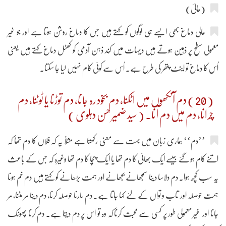
(حالیؔ)
عالی دماغ بھی ایسے ہی لوگوں کو کہتے ہیں جس کا دماغ روشن ہوتا ہے اور جو غیر
معمولی سطح پر ذہین ہوتے ہیں دیہات میں کُند ذہن آدمی کو کھٹل دماغ کہتے ہیں یعنی
اُس کا دماغ تو اینٹ پتھر کی طرح ہے۔ اُس سے کوئی کام نہیں لیا جا سکتا۔
( 20 ) دم آنکھوں میں اٹکنا، دم بخود رہ جانا، دم توڑنا یا ٹوٹنا، دم
چُرانا، دم میں دم آنا۔ ( سید ضمیر حسن دہلوی )
’’دم‘‘ ہماری زبان میں بہت سے معنی رکھتا ہے مثلاً یہ کہ فلاں کا دم تھا کہ
اتنے کام ہو گئے جیسے ایک بھائی کا دم تھا یا ایک چچا کا دم تھا وغیرہ کہ جس کے باعث
یہ سب کچھ ہوا۔ دم دلاسا دینا سمجھانے بجھانے اور ہمت بڑھانے کو کہتے ہیں دم خم ہونا
ہمت حوصلہ اور تاب و تواں کے لئے کہا جاتا ہے۔ دم مارنا حوصلہ کرنا، دم دینا مر مٹنا، مر
جانا اور غیر معمولی طور پر کسی سے محبت کرنا کہ وہ تو اس پر دم دیتا ہے۔ دم کرنا پھونک