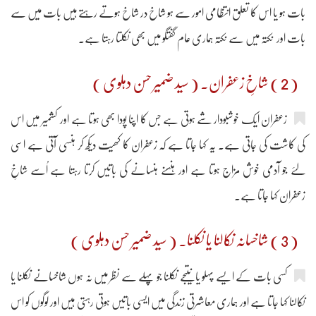
بات ہو یا اس کا تعلق انتظامی امور سے ہو شاخ در شاخ ہوتے رہتے ہیں بات میں سے
بات اور نکتہ میں سے نکتہ ہماری عام گفتگو میں بھی نکلتا رہتا ہے۔
( 2 ) شاخِ زعفران۔ ( سید ضمیر حسن دہلوی )
زعفران ایک خوشبودار شے ہوتی ہے جس کا اپنا پودا بھی ہوتا ہے اور کشمیر میں اس
کی کاشت کی جاتی ہے۔ یہ کہا جاتا ہے کہ زعفران کا کھیت دیکھ کر ہنسی آتی ہے اسی
لئے جو آدمی خوش مزاج ہوتا ہے اور ہنسنے ہنسانے کی باتیں کرتا رہتا ہے اُسے شاخِ
زعفران کہا جاتا ہے۔
( 3 ) شاخسانہ نکالنا یا نکلنا۔ ( سید ضمیر حسن دہلوی )
کسی بات کے ایسے پہلو یا نتیجے نکلنا جو پہلے سے نظر میں نہ ہوں شاخسانے نکلنا یا
نکالنا کہا جاتا ہے اور ہماری معاشرتی زندگی میں ایسی باتیں ہوتی رہتی ہیں اور لوگوں کو اس