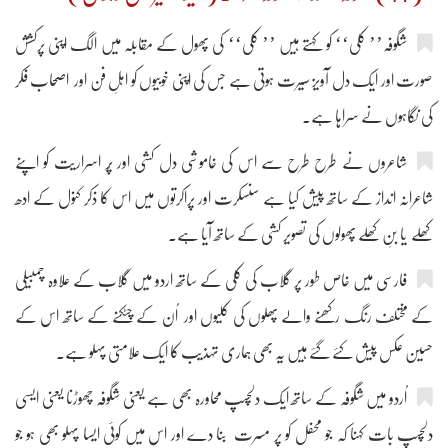
شگوفہ’’ کلی‘‘ کو کہتے ہیں ’’ کلی‘‘ کی پھول کے مقابلہ میں الگ اپنی پرکشش
صورت اور ایک دل آویز سیرت ہوتی ہے جس کی اپنی خوبیوں کو اہلِ فن اور اصحاب فکر
کی نگاہوں نے سراہا ہے۔
شاعروں نے طرح طرح سے اس کی خاموشی دل کشی اور پُر اسراریت کو اپنے
شاعرانہ انداز کے ساتھ پیش کیا ہے سنسکرت اور پراکرتوں میں اس کا ذکر کنول کے ادھ
کھلے یا بنِ کھِلے پھولوں کی تصویر کشی کے ساتھ آیا ہے۔
فارسی میں خاص طور پر گلاب کی کلی کے ساتھ اردو میں گلاب کے علاوہ چمبیلی
کے مختلف رنگ رکھنے والے پھلوں کی کلیوں اور اُن کے چٹکنے کے ساتھ اس کے
حسین عکس پیش کئے گئے ہیں یہ بھی ہماری تہذیب کا ایک علامتی پہلو ہے۔
اُردو میں شگوفہ کے ساتھ ایک دلچسپ محاورہ بھی ہے یعنی شگوفہ چھوڑنا یعنی ایسی
دلچسپ بات کہنا کہ جو محفل کو پر مسرت بنا دے اور اس میں کوئی ایسا پہلو بھی ہو جو