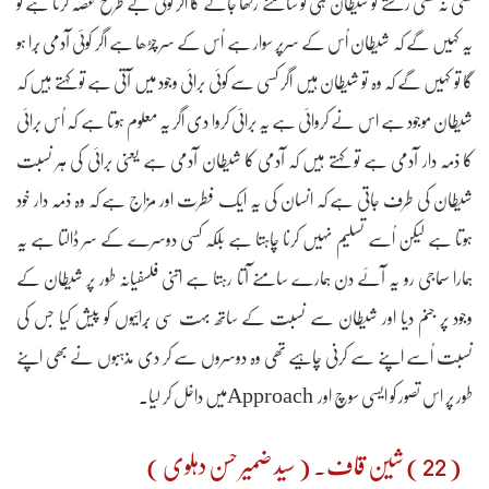
کسی نہ کسی رشتے کو شیطان ہی کو سامنے رکھا جائے گا اگر کوئی بے طرح غصہ کرتا ہے تو
یہ کہیں گے کہ شیطان اُس کے سرپر سوار ہے اُس کے سر چڑھا ہے اگر کوئی آدمی بُرا ہو
گا تو کہیں گے کہ وہ تو شیطان ہیں اگر کسی سے کوئی برائی وجود میں آتی ہے تو کہتے ہیں کہ
شیطان موجود ہے اس نے کروائی ہے یہ برائی کروا دی اگر یہ معلوم ہوتا ہے کہ اُس برائی
کا ذمہ دار آدمی ہے تو کہتے ہیں کہ آدمی کا شیطان آدمی ہے یعنی برائی کی ہر نسبت
شیطان کی طرف جاتی ہے کہ انسان کی یہ ایک فطرت اور مزاج ہے کہ وہ ذمہ دار خود
ہوتا ہے لیکن اُسے تسلیم نہیں کرنا چاہتا ہے بلکہ کسی دوسرے کے سر ڈالتا ہے یہ
ہمارا سماجی رو یہ آئے دن ہمارے سامنے آتا رہتا ہے اتنی فلسفیانہ طور پر شیطان کے
وجود پر جنم دیا اور شیطان سے نسبت کے ساتھ بہت سی بُرائیوں کو پیش کیا جس کی
نسبت اُسے اپنے سے کرنی چاہیے تھی وہ دوسروں سے کر دی مذہبوں نے بھی اپنے
طور پر اس تصور کو ایسی سوچ اور Approachمیں داخل کر لیا۔
( 22 ) شین قاف۔ ( سید ضمیر حسن دہلوی )