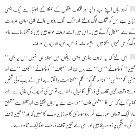
اُردُو زبان اپنے لب و لہجہ اور مختلف لفظوں کے تلفظ کے اعتبار سے ایک ایسی
زبان ہے جس کو مختلف لوگ بولتے اور الگ الگ بولیوں والے اپنی سماجی ضرورت
کے لئے استعمال کرتے ہیں۔ اس میں ایسے حروف موجود ہیں جس کا تلفظ ہمارے عام
لوگ کر ہی نہیں سکتے ہیں۔ جیسے ث، ذ، ص، ض، ظ، ع، غ اور ف۔
اس لئے کہ یہ حُروف ہماری دیسی زبانوں میں موجود ہی نہیں اس پر بھی’’
شین‘‘ کو چھوٹے ’’س‘‘ سے بدل دینا اور ’’قاف‘‘ کو چھوٹے ’’کاف ‘‘سے اور
مُنشی ‘کو ’’منسی‘‘ کہنا اور قلم کو ’’کلم‘‘ کہنا بہت بُرا لگتا ہے اسی لئے جب کوئی شخص
بولتے وقت شین قاف کی دُرستگی کا خیال رکھتا ہے تو اس کی تعریف کی جاتی ہے۔ اور
کہا جاتا ہے کہ اس کا ’’شین قاف‘‘ درست ہے یہ زبان لفظیات اور تلفظ سے متعلق
ہمارا ایک تہذیبی معیار ہے مگر اُردُو سوسائٹی کا ہر زبان والے کا نہیں کہ وہ ’’شین قاف
‘‘کی درستگی پر زور دیتے ہیں اور اسی لئے شین قاف دُرست ہونا ایک محاورہ ہے۔