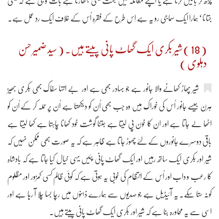
چڑھ کر باتیں کرتا ہے یا اپنے معاملہ میں بہت شیخی بگھارتا ہے بات وہی ہے کہ شیخی
جتانا‘ ہمارا ایک سماجی رو یہ ہے اِس طرح کے فقرہ اُس کے خلاف ایک ردِ عمل ہے۔
( 18 ) شیر بکری ایک گھاٹ پانی پیتے ہیں۔ ( سید ضمیر حسن
دہلوی )
شیر پھاڑ کھانے والا جانور ہے جو بہادر بھی ہے اور بے انتہا سفّاک بھی بکری بھیڑ
ہرن جیسے جانور اُس کی خوراک ہیں وہ جب بھی اُن کو دیکھتا ہے اُن پر حملہ کر کے اُن کو
اٹھا لے جاتا ہے اور ان کا خون پی لیتا ہے جتنا گوشت خود کھانا چاہتا ہے کھا لیتا ہے
باقی دوسرے جانوروں کے لئے چھوڑ جاتا ہے ظاہر ہے کہ یہ صورت بھی ممکن نہیں کہ
شیر اور بکری ایک ساتھ رہیں اور ایک گھاٹ پانی پئیں یہی خیال کیا جاتا ہے کہ بادشاہ
کا رعب و داب اور اُس کے انتظام کی خوبی یہ ہوتی ہے کہ کوئی ظالم کسی کمزور اور مظلوم
کونہ ستا سکے۔ یہ آئیڈیل ہے جو صدیوں سے ہمارے ذہنوں میں رچا بسا چلا آ رہا ہے اور
اسی سے یہ محاورہ بنا ہے کہ شیر اور بکری ایک گھاٹ پانی پیتے ہیں۔