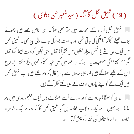
( 19 ) شیش محل کا کتا۔ ( سید ضمیر حسن دہلوی )
شیش محل اُمراء کے محلات میں ہوتا بھی تھا کہ کسی خاص حصے میں چھوٹے
بڑے شیشے لگا کر آراستگی کی جاتی تھی اور یہ بہت پسند کی جانے والی چیز تھی۔ شیش محل
میں ایک ہی شے یا شخص ہزار شکلوں میں نظر آتا تھا یہ بھی لوگوں کو بہت اچھا لگتا تھا۔
مگر ’’کُتَّے‘‘ کی مصیبت یہ ہے کہ وہ محلّے میں کسی غیر کتے کو نہیں دیکھ سکتے بے طرح
اس کے پیچھے بھاگتے ہیں اور اپنی حدوں سے باہر نکال کر دم لیتے ہیں اب شیش محل
میں ایک کتے کو اپنے چاروں طرف کُتے ہی کُتے نظر آتے ہیں
وہ اُن کو بھگانا چاہتا ہے تو وہ سارے اُسے بھگاتے ہیں ایک طلِسم بندی میں بند
جا تا ہے یہیں سے ایک دلچسپ محاورہ بن گیا شیش محل کا کتا ہونا وہ ایک شاعرانہ
محاورہ ہے اور داستانوں کی فضاء کو پیش کرتا ہے۔