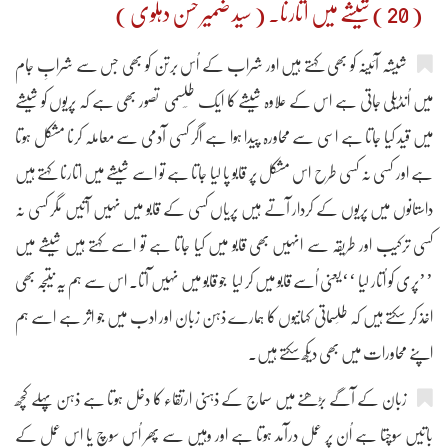
( 20 ) شیشے میں اُتارنا۔ ( سید ضمیر حسن دہلوی )
شیشہ آئینہ کو بھی کہتے ہیں اور شراب کے اُس برتن کو بھی جس سے شرابِ جام
میں اُنڈیلی جاتی ہے اس کے علاوہ شیشے کا ایک طِلِسمی تصور بھی ہے کہ پریوں کو شیشے
میں قید کیا جاتا ہے اسی سے محاورہ پیدا ہوا ہے اگر کسی آدمی سے معاملہ کرنا مشکل ہوتا
ہے اور کسی نہ کسی طرح اس مشکل پر قابو پا لیا جاتا ہے تو اسے شیشے میں اتارنا کہتے ہیں
داستانوں میں پریوں کے کردار آتے ہیں پریاں کسی کے قابو میں نہیں آتیں مگر کسی نہ
کسی ترکیب اور طریقہ سے انہیں بھی قابو میں کیا جاتا ہے تو اسے کہتے ہیں شیشے میں
’’پری کو اُتار لیا ‘‘یعنی اُسے قابو میں کر لیا جو قابو میں نہیں آتا۔ اس سے ہم یہ نتیجہ بھی
اخذ کر سکتے ہیں کہ طلِسماتی کہانیوں کا ہمارے ذہن زبان اور ادب میں جو اثر ہے اسے ہم
اپنے محاورات میں بھی دیکھ سکتے ہیں۔
زبان کے آگے بڑھنے میں سماج کے ذہنی ارتقاء کا دخل ہوتا ہے ذہن پہلے کچھ
باتیں سوچتا ہے اُن پر عمل درآمد ہوتا ہے اور وہیں سے پھر اُس سوچ یا اس عمل کے