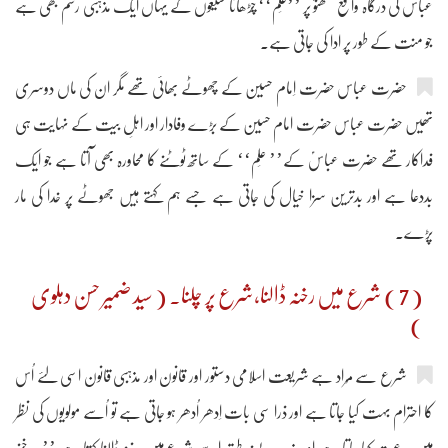
عباس کی درگاہ واقع لکھنؤ پر ’’عَلم‘‘ چڑھانا شیعوں کے یہاں ایک مذہبی رسم بھی ہے
جو منت کے طور پر ادا کی جاتی ہے۔
حضرت عباس حضرت اِمام حسین کے چھوٹے بھائی تھے مگر ان کی ماں دوسری
تھیں حضرت عباس حضرت امام حسین کے بڑے وفادار اور اہلِ بیت کے نہایت ہی
فداکار تھے حضرت عباسؑ کے’’ عَلم‘‘ کے ساتھ ٹوٹنے کا محاورہ بھی آتا ہے جو ایک
بددعا ہے اور بدترین سزا خیال کی جاتی ہے جسے ہم کہتے ہیں جھوٹے پر خدا کی مار
پڑے۔
( 7 ) شرع میں رخنہ ڈالنا،شرع پر چلنا۔ ( سید ضمیر حسن دہلوی
)
شرع سے مُراد ہے شریعت اسلامی دستور اور قانون اور مذہبی قانون اسی لئے اُس
کا احترام بہت کیا جاتا ہے اور ذرا سی بات اِدھر اُدھر ہو جاتی ہے تو اُسے مولویوں کی نظر