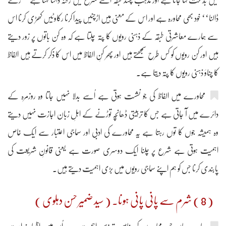
میں بِدعت کہا جاتا ہے اور مذہب پسند طبقہ اسے شرع میں رخنہ ڈالنا کہتا ہے ’’رخنے
ڈالنا‘‘ خود بھی محاورہ ہے اور اس کے معنی ہیں اڑچنیں پیدا کرنا رکاوٹیں کھڑی کرنا اس
سے ہمارے معاشرتی طبقہ کے ذہنی رویوں کا پتہ چلتا ہے کہ وہ کن باتوں پر زور دیتے
ہیں اور کن رویوں کو کس طرح سمجھتے ہیں اور پھِر کنِ الفاظ میں اس کا ذکر کرتے ہیں الفاظ
کا چناؤ ذہنی رویوں کا پتہ دیتا ہے۔
محاورے میں الفاظ کی جو نشست ہوتی ہے اُسے بدلا نہیں جاتا وہ روزمرہ کے
دائرے میں آ جاتی ہے جس کا تربیتی ڈھانچہ توڑنے کے اہلِ زبان اجازت نہیں دیتے
وہ ہمیشہ جوں کا توں رہتا ہے یہ محاورے کی ادبی اور سماجی اعتبار سے ایک خاص
اہمیت ہوتی ہے شرع پر چلنا ایک دوسری صورت ہے یعنی قانونِ شریعت کی
پابندی کرنا جس کو ہم اپنے سماجی رویوں میں بڑی اہمیت دیتے ہیں۔
( 8 ) شرم سے پانی پانی ہونا۔ ( سید ضمیر حسن دہلوی )