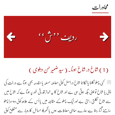
محاورات
0
0
0
0
1086
ردیف ’’ش‘‘
( 1 ) شاخ در شاخ ہونا۔ ( سید ضمیر حسن دہلوی )
کئی پہلو نکلنا یا نکالنا شاخ دراصل کوئی معاملہ مسئلہ یا مقدمہ بھی ہوتا ہے درخت کی
ڈالی یا شاخ تو اپنی جگہ ہوتی ہی ہے اور شاخ کا یہ انداز قدرتی طور پر ہوتا ہے کہ شاخ میں
سے شاخ نکلتی رہتی ہے اور ایک پہلو کے مقابلہ میں یا اُس کے علاوہ کوئی دوسرا پہلو
سامنے آتا رہتا ہے ہمارے سماجی معاملات ہوں یا گھریلو مسائل کاروبار سے متعلق کوئی