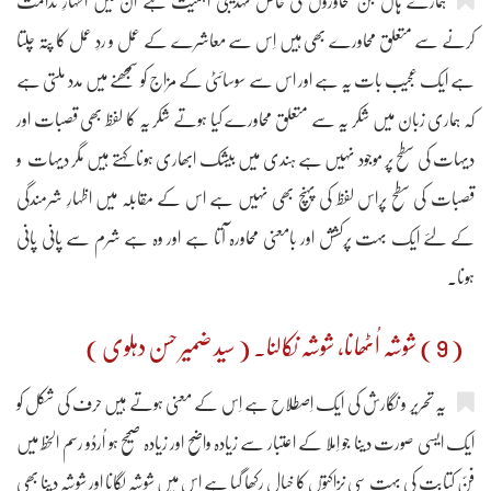
ہمارے ہاں جن محاوروں کی خاص تہذیبی اہمیت ہے اُن میں اظہارِ ندامت
کرنے سے متعلق محاورے بھی ہیں اِس سے معاشرے کے عمل و ردِ عمل کا پتہ چلتا
ہے ایک عجیب بات یہ ہے اور اس سے سوسائٹی کے مزاج کو سمجھنے میں مدد ملتی ہے
کہ ہماری زبان میں شکر یہ سے متعلق محاورے کیا ہوتے شکر یہ کا لفظ بھی قصبات اور
دیہات کی سطح پر موجود نہیں ہے ہندی میں بیشک ابھاری ہونا کہتے ہیں مگر دیہات و
قصبات کی سطح پراس لفظ کی پہنچ بھی نہیں ہے اس کے مقابلہ میں اظہارِ شرمندگی
کے لئے ایک بہت پرکشش اور بامعنی محاورہ آتا ہے اور وہ ہے شرم سے پانی پانی
ہونا۔
( 9 ) شوشہ اُٹھانا، شوشہ نکالنا۔ ( سید ضمیر حسن دہلوی )
یہ تحریر و نگارش کی ایک اِصطلاح ہے اِس کے معنی ہوتے ہیں حرف کی شکل کو
ایک ایسی صورت دینا جو اِملا کے اعتبار سے زیادہ واضح اور زیادہ صحیح ہو اُردُو رسم الخط میں
فنِّ کتابت کی بہت سی نزاکتوں کا خیال رکھا گیا ہے اس میں شوشہ لگانا اور شوشہ دینا بھی