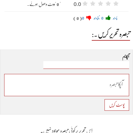
0.0
" 0 "ووٹ وصول ہوئے۔
پسند
0
ناپسند
0
( 0 )
تبصرہ تحریر کریں۔:
آپکا نام
پوسٹ کریں
اِس تحریر پر کوئی تبصرہ موجود نہیں۔