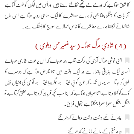
کا شوق ہوتا ہے کہ وہ نئے نئے نتیجے نکالتے رہتے ہیں اور اُس میں لوگوں کو لطف آتا ہے
آخر بات کا بتنگڑ بنانا بھی تو ہمارے معاشرے کا ایک سماجی رو یہ ہوتا ہے اسی طرح
شاخسانے نکالنا ہمارے معاشرے کا خاص انداز ہے سورج کا ڈھنگ ہے۔
( 4 ) شادیِ مرگ ہونا۔ ( سید ضمیر حسن دہلوی )
اتنی خوشی ہونا کہ آدمی کی حرکت قلب بند ہو جائے کہ اس پر موت طاری ہو جائے
انسان ایک جذباتی جاندار ہے وہ ایک وقت میں اتنا ناراض ہوتا ہے کہ دوسرے کا
خون کر جاتا ہے یہاں تک کہ خون کو پی لیتا ہے جگر چبا لیتا ہے آدمی کی بوٹیاں چیل
کوَّے کو کھلا دیتا ہے اتنا مہربان ہوتا ہے کہ اپنا سب کچھ قربان کر دیتا ہے عشق کرتا ہے تو
جنگل جنگل صحرا صحرا بھٹکتا ہے بقولِ فراقؔ۔
وہ عاشقی کے ہائے زمانے کدھر گئے