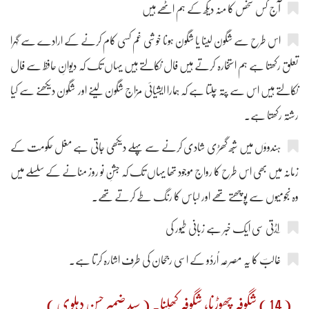
آج کس شخص کا منہ دیکھ کے ہم اٹھّے ہیں
اس طرح سے شگون لینا یا شگون ہونا خوشی غم کسی کام کرنے کے ارادے سے گہرا
تعلق رکھتا ہے ہم استخارہ کرتے ہیں فال نکالتے ہیں یہاں تک کہ دیوانِ حافظ سے فَال
نکالتے ہیں اس سے پتہ چلتا ہے کہ ہمارا ایشیائی مزاج شگون لینے اور شگون دیکھنے سے کیا
رشتہ رکھتا ہے۔
ہندوؤں میں شبھ گھڑی شادی کرنے سے پہلے دیکھی جاتی ہے مغل حکومت کے
زمانہ میں بھی اس طرح کا رواج موجود تھا یہاں تک کہ جشنِ نو روز منانے کے سلسلے میں
وہ نجومیوں سے پوچھتے تھے اور لباس کا رنگ طے کرتے تھے۔
غالبؔ کا یہ مصرعہ اُردُو کے اسی رجحان کی طرف اشارہ کرتا ہے۔
( 14 ) شگوفہ چھوڑنا، شگوفہ کھِلنا۔ ( سید ضمیر حسن دہلوی )