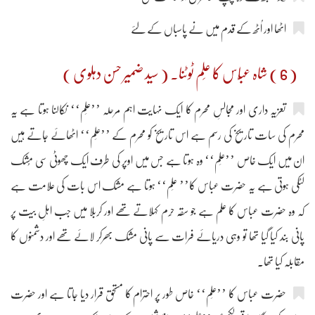
اٹھا اور اُٹھ کے قدم میں نے پاسباں کے لئے
( 6 ) شاہ عبَّاس کا عَلم ٹوٹنا۔ ( سید ضمیر حسن دہلوی )
تعزیہ داری اور مجالسِ محرم کا ایک نہایت اہم مرحلہ ’’عَلم‘‘ نکالنا ہوتا ہے یہ
محرم کی سات تاریخ کی رسم ہے اس تاریخ کو محرم کے ’’عَلم‘‘ اٹھائے جاتے ہیں
ان میں ایک خاص ’’عَلم‘‘ وہ ہوتا ہے جس میں اوپر کی طرف ایک چھوٹی سی مُشک
لٹکی ہوتی ہے یہ حضرت عباس کا’’ عَلم‘‘ ہوتا ہے مشک اس بات کی علامت ہے
کہ وہ حضرت عباس کا علم ہے جو سقّہ حَرم کہلاتے تھے اور کربلا میں جب اہلِ بیت پر
پانی بند کیا گیا تھا تو وہی دریائے فرات سے پانی مشک بھرکر لائے تھے اور دشمنوں کا
مقابلہ کیا تھا۔
حضرت عباس کا ’’عَلم‘‘ خاص طور پر احترام کا مستحق قرار دیا جاتا ہے اور حضرت