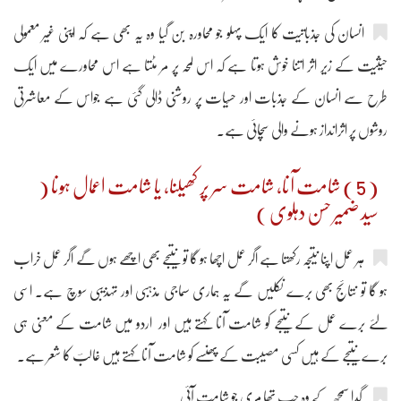
انسان کی جذباتیت کا ایک پہلو جو محاورہ بن گیا وہ یہ بھی ہے کہ اپنی غیر معمولی
حیثیت کے زیر اثر اتنا خوش ہوتا ہے کہ اس لمحہ پر مر مٹتا ہے اس محاورے میں ایک
طرح سے انسان کے جذبات اور حسّیات پر روشنی ڈالی گئی ہے جواس کے معاشرتی
روشوں پر اثرانداز ہونے والی سچائی ہے۔
( 5 ) شامت آنا، شامت سر پر کھیلنا، یا شامت اعمال ہونا (
سید ضمیر حسن دہلوی )
ہر عمل اپنا نتیجہ رکھتا ہے اگر عمل اچھا ہو گا تو نتیجے بھی اچھے ہوں گے اگر عمل خراب
ہو گا تو نتائج بھی برے نکلیں گے یہ ہماری سماجی مذہبی اور تہذیبی سوچ ہے۔ اسی
لئے برے عمل کے نتیجے کو شامت آنا کہتے ہیں اور اردو میں شامت کے معنی ہی
برے نتیجے کے ہیں کسی مصیبت کے پھنسے کو شامت آنا کہتے ہیں غالبؔ کا شعر ہے۔