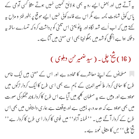
یہ آتے ہیں اور بعض ایسے رو یہ بھی جو لائق تحسین نہیں ہوتے مثلاً کسی آدمی کے
پاس کوئی شہادت نامہ ہے مگر اس سے فائدہ کوئی نہیں ایسے موقع پر بطورِ طنز و مزاح یہ
کہتے ہیں کہ اب اُسے شہد لگاؤ اور چاٹو یعنی اس تلخی کو برداشت کرو کہ تمہارے ساتھ یہ
دھوکہ ہوا ہے انگلی کو شہد میں بھگو لینا بھی اسی معنی میں آتا ہے۔
( 16 ) شیخ چلی۔ ( سید ضمیر حسن دہلوی )
مسلمانوں کے اپنے معاشرے کا محاورہ ہے اور اس کے معنی ہیں ایک خاص
طرح کا سماجی کردار مُلَّا نصیر الدین کے نام سے بھی اسی طرح کا ایک کردار ترکوں میں
موجود ہے اور وہیں سے یہ مسلمان کلچر میں آیا ہے اس طرح کا کردار بُوجھ بجھکڑ کی صورت
میں بھی موجود ہے کہ وہ حد درجہ ذہین ہے اور بیوقوف ہے ہماری داستانوں میں بھی اس
طرح کے کردار آ گئے ہیں۔ ’’ فسانہ آزاد‘‘ میں فوجی کا کردار اسی طرح کا کردار ہے’’
شیخ چلی‘‘ جس کا مثالی نمونہ ہے۔