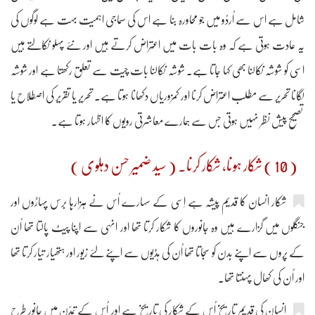
شامل ہے اس سے اُردُو میں جو محاورہ بنا ہے اس کی سماجی اہمیت بہت ہے لوگوں کی
یہ عادت ہوتی ہے کہ وہ بات بات میں اعتراض کرتے ہیں اور نئے پہلو نکالتے ہیں
اسی کو شوشہ نکالنا بھی کہا جاتا ہے۔ شوشہ نکالنا بات چیت سے تعلق رکھتا ہے اور شوشہ
لگانا تحریر سے مطلب اعتراض کرنا اور کمزوریاں دکھانا ہوتا ہے۔ تحریر یا تقریر کی اصطلاح یا
تصحیح پیش نظر نہیں ہوتی جس سے ہمارے معاشرتی رویوں کا اظہار ہوتا ہے۔
( 10 ) شِکار ہونا، شِکار کرنا۔ ( سید ضمیر حسن دہلوی )
شِکار انسان کا قدیم پیشہ ہے اِسی کے سہارے اُس نے ہزارہا برس پہاڑوں اور
جنگلوں میں گزارے ہیں وہ جانوروں کا شکار کرتا تھا اور انہی سے اپنا پیٹ پالتا تھا اُن
کے پروں سے اپنے بدن کو سجاتا تھا اُن کی ہڈیوں سے اپنے لئے زیور اور ہتھیار تیار کرتا تھا
اور اُن کی کھال پہنتا تھا۔
انسان کی قدیم تاریخ اُس کے شکار کی تاریخ ہے اور اُس کے تمدّن میں جانور طرح