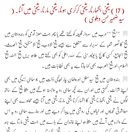
( 17 ) شیخی بگھارنا، شیخی کِرکری ہونا، شیخی مارنا، شیخی میں آنا۔ (
سید ضمیر حسن دہلوی )
’’شیخ ‘‘عرب میں سردار قبیلہ کو کہتے تھے یا پھر بہت معزز آدمی کو ہندوستان میں
شیخ کا تصور شعبہ کے سربراہ سے متعلق ہے جیسے شیخ الادب، شیخ الامنطق، شیخ الحدیث،
شیخ الجامع، کسی کالج یا یونیورسٹی کے صدرِ اعلیٰ کو بھی کہتے ہیں علاوہ بریں شیخ الہند، شیخ
السلام، اور شیخ العرب، بھی کہا جاتا ہے یہ بھی خطابات ہیں۔
ہندوستان میں شیخ سید مغل اور پٹھان چار اونچی ذات ہیں جو سماجی زندگی میں بھی
اپنے اثرات رکھتی ہیں اور ان سے کچھ سماجی رو یہ وابستہ ہو گئے ہیں مثلاً شیخ کے ساتھ
لوگوں نے شیخی بگھارنا شیخی کا اظہار کرنا شیخی مارنا، شیخی میں آنا جیسے محاورے بھی اپنے
معاشرتی تجربوں اور خیالوں کی روشنی میں پیدا کر دیئے ہیں اور ہمارے سماجی رو یہ اس
کے دائرہ میں آتے ہیں مثلاً وہ اپنے خاندان کے بارے میں بہت شیخی مارتا ہے بڑھ