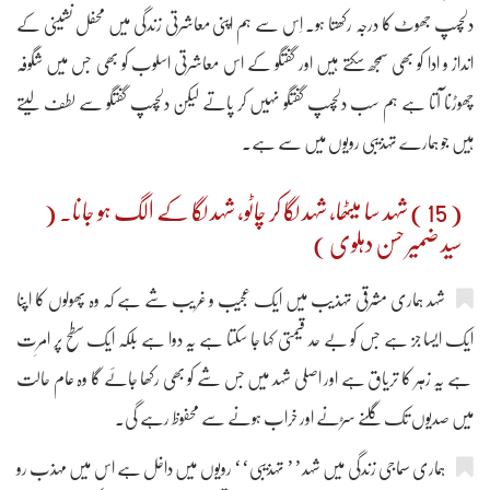
دلچسپ جھوٹ کا درجہ رکھتا ہو۔ اِس سے ہم اپنی معاشرتی زندگی میں محفل نشینی کے
انداز و ادا کو بھی سمجھ سکتے ہیں اور گفتگو کے اس معاشرتی اسلوب کو بھی جس میں شگوفہ
چھوڑنا آتا ہے ہم سب دلچسپ گفتگو نہیں کر پاتے لیکن دلچسپ گفتگو سے لطف لیتے
ہیں جو ہمارے تہذیبی رویوں میں سے ہے۔
( 15 ) شہد سا میٹھا، شہد لگا کر چاٹو، شہد لگا کے الگ ہو جانا۔ (
سید ضمیر حسن دہلوی )
شہد ہماری مشرقی تہذیب میں ایک عجیب و غریب شے ہے کہ وہ پھولوں کا اپنا
ایک ایسا جز ہے جس کو بے حد قیمتی کہا جا سکتا ہے یہ دوا ہے بلکہ ایک سطح پر امرِت
ہے یہ زہر کا تریاق ہے اور اصلی شہد میں جس شے کو بھی رکھا جائے گا وہ عام حالت
میں صدیوں تک گلنے سڑنے اور خراب ہونے سے محفوظ رہے گی۔
ہماری سماجی زندگی میں شہد’’ تہذیبی‘‘ رویوں میں داخل ہے اس میں مہذب رو