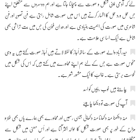
لئے کہ آدمی اپنی شکل و صورت سے پہچانا جاتا ہے اور ہم دوسروں سے متعلق اپنے
جس عمل ورد عمل کا اظہار کرتے ہیں اس میں صورت شامل رہتی ہے فنِ تصویر اور فنِ
شاعری میں صورت کی اہمیت بنیادی ہے اور وہ اِن فنون کی جس میں بُت تراشی بھی
شامل ہے ایک اساسی علامت ہے۔
حیدرآباد والے صورت کے ساتھ اُجاڑ کا لفظ لاتے ہیں اُجاڑ صورت کہتے ہیں یہ وہی
منحوس صورت ہے جس کے لئے ہم اپنے محاورے میں کہتے ہیں کہ اس کی شکل میں
نحوست برستی ہے۔ غالبؔ کا ایک مشہور شعر ہے۔
آپ کی صورت تو دیکھا چاہیئے
مُنہ دیکھنا مُنہ دکھانا منہ دکھائی جیسی رسمیں اور محاورے بھی ہمارے ہاں بھی طنز و
مزاح کے طور پر بھی صورت شکل کا حوالہ اکثر آتا ہے اور اُس معنی میں شکل سے