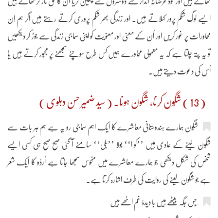
کھاتے ہیں اور خود غرضانہ انداز سے دوسروں سے چھین کریا ان کا حق مار کر کھاتے ہیں
ایسے لوگ شکم پرور کہلاتے ہیں۔ اور زندگی بھر شکم پروری کرتے رہتے ہیں اگر ہم اِن
محاورات پر غور کریں اور اُن کے معنی اور معنویت کو اپنی سماجی زندگی سے جوڑ کر دیکھیں
تو یہ پتہ چلتا ہے کہ یہ معمولی محاورے ہمیں کس طرح سوچنے سمجھنے پر مجبور کرتے ہیں یا
اُس کی دعوت دیتے ہیں۔
( 13 ) شگُون کرنا، شگون ہونا۔ ( سید ضمیر حسن دہلوی )
شگُون ہمارے ہندوستانی معاشرے کا ایک اہم سماجی رو یہ ہے ہم ہر بات سے
شگُون لینے کے عادی ہیں ’’کو ا‘‘ بولا ’’بلی‘‘ سامنے آ گئی صبح صبح ہی کسی ایسے
شخص کی شکل دیکھی جو ہمارے معاشرے میں منحوس سمجھا جاتا ہے اُردُو کا ایک شعر
ہے جو شگون لینے کی روایت کی طرف اشارہ کرتا ہے۔