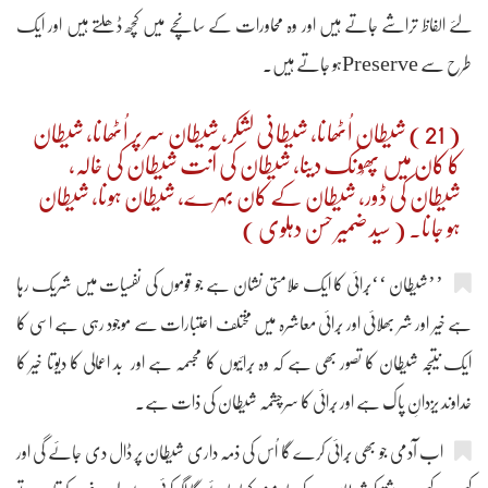
لئے الفاظ تراشے جاتے ہیں اور وہ محاورات کے سانچے میں کچھ ڈھلتے ہیں اور ایک
طرح سے Preserveہو جاتے ہیں۔
( 21 ) شیطان اُٹھانا، شیطانی لشکر، شیطان سر پر اُٹھانا، شیطان
کا کان میں پھُونک دینا، شیطان کی آنت شیطان کی خالہ،
شیطان کی ڈور، شیطان کے کان بہرے، شیطان ہونا، شیطان
ہو جانا۔ ( سید ضمیر حسن دہلوی )
’’شیطان ‘‘بُرائی کا ایک علامتی نشان ہے جو قوموں کی نفسیات میں شریک رہا
ہے خیر اور شر بھلائی اور بُرائی معاشرہ میں مختلف اعتبارات سے موجود رہی ہے اسی کا
ایک نتیجہ شیطان کا تصور بھی ہے کہ وہ بُرائیوں کا مجسمہ ہے اور بد اعمالی کا دیوتا خیر کا
خداوند یزدانِ پاک ہے اور بُرائی کا سرچشمہ شیطان کی ذات ہے۔
اب آدمی جو بھی بُرائی کرے گا اُس کی ذمہ داری شیطان پر ڈال دی جائے گی اور