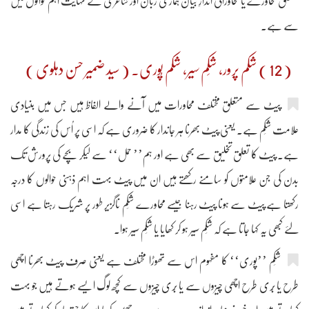
متعلق محاورے یا محاوراتی اندازِ بیان ہماری زبان اور شاعری کے نہایت اہم حوالوں میں
سے ہے۔
( 12 ) شکم پرور، شِکم سیر، شکم پُوری۔ ( سید ضمیر حسن دہلوی )
پیٹ سے متعلق مختلف محاورات میں آنے والے الفاظ ہیں جس میں بنیادی
علامت شِکم ہے۔ یعنی پیٹ بھرنا ہر جاندار کا ضروری ہے کہ اسی پر اُس کی زندگی کا مدار
ہے۔ پیٹ کا تعلق تخلیق سے بھی ہے اور ہم’’ حمل‘‘ سے لیکر بچے کی پرورش تک
بدن کی جن علامتوں کو سامنے رکھتے ہیں ان میں پیٹ بہت اہم ذہنی حوالوں کا درجہ
رکھتا ہے پیٹ سے ہونا پیٹ رہنا جیسے محاورے شِکم ناگزیر طور پر شریک رہتا ہے اسی
لئے کبھی یہ کہا جاتا ہے کہ شِکم سیر ہو کر کھایا یا شِکم سیر ہوا۔
شِکم ’’پوری‘‘ کا مفہوم اس سے تھوڑا مختلف ہے یعنی صرف پیٹ بھرنا اچھی
طرح یا بُری طرح اچھی چیزوں سے یا بُری چیزوں سے کچھ لوگ ایسے ہوتے ہیں جو بہت