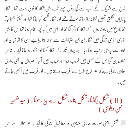
طرح سے شریک تھے اب سے کچھ دنوں پہلے تک بھی شکار کا شوق بہت تھا۔ شکار
پارٹیاں نکلتی تھیں نشانہ باز ساتھ ہوتے تھے اور شکار تقسیم کیا جاتا تھا اور تحفتاً بھیجا جاتا
تھا تاریخ میں بادشاہوں کے شکار کا ذکر آتا تھا اور اس میں کیا کچھ اہتمام ہوتا تھا اس کا بھی
ہماری سماجی زندگی میں شکار جن جن اعتبارات سے حوالہ بتا رہا ہے اسی کا اثر زبان اور
محاورات پربھی مُرتب ہوتا رہا ہے یہاں تک کہ شکار کرنا اور شکار ہو جانا ایک خاص
محاورہ بن گیا جس کے معنی ہیں فریب دینا اور فریب میں آ جانا بہرحال یہ بھی ہماری
سماجی زندگی ہے کہ ہم طرح طرح سے فریب دیتے ہیں۔ اور فریب میں آ بھی جاتے
ہیں۔
( 11 ) شکل بگاڑنا، شکل بنانا ،شکل سے بیزار ہونا۔ ( سید ضمیر
حسن دہلوی )
شکل یعنی صورت ہماری تہذیبی اور معاشرتی زندگی کا ایک اہم حوالہ ہے اسی