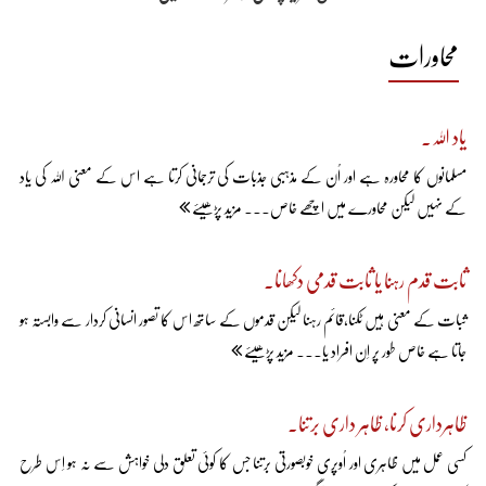
محاورات
یاد اللہ۔
مسلمانوں کا محاورہ ہے اور اُن کے مذہبی جذبات کی ترجمانی کرتا ہے اس کے معنی اللہ کی یاد
کے نہیں لیکن محاورے میں اچھے خاص... مزید پڑھیئے
ثابت قدم رہنا یا ثابت قدمی دکھانا۔
ثبات کے معنی ہیں ٹکنا،قائم رہنا لیکن قدموں کے ساتھ اس کا تصور انسانی کردار سے وابستہ ہو
جاتا ہے خاص طور پر اِن افراد یا... مزید پڑھیئے
ظاہرداری کرنا، ظاہر داری برتنا۔
کسی عمل میں ظاہری اور اُوپری خوبصورتی برتنا جس کا کوئی تعلق دلی خواہش سے نہ ہو اِس طرح