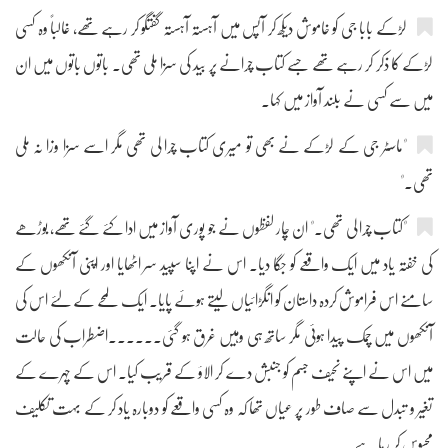
لڑکے بابا جی کو خاموش دیکھ کر آپس میں آہستہ آہستہ گفتگو کر رہے تھے، غالباً وہ کسی
لڑکے کا ذکر کر رہے تھے جسے کتاب چرانے پر بید کی سزا ملی تھی۔ باتوں باتوں میں ان
میں سے کسی نے بلند آواز میں کہا۔
"ماسٹر جی کے لڑکے نے بھی تو میری کتاب چرا لی تھی مگر اسے سزا وزا نہ ملی
تھی۔"
"کتاب چرا لی تھی۔" ان چار لفظوں نے جو پوری آواز میں ادا کئے گئے تھے، بوڑھے
کی خفتہ یاد میں ایک واقعے کو جگا دیا۔ اس نے اپنا سپید سر اٹھایا اور اپنی آنکھوں کے
سامنے اس فراموش کردہ داستان کو انگڑائیاں لیتے ہوئے پایا۔ ایک لمحے کے لئے اس کی
آنکھوں میں چمک پیدا ہوئی مگر ساتھ ہی وہیں غرق ہو گئی۔۔۔۔۔۔اضطراب کی حالت
میں اس نے اپنے نحیف جسم کو جنبش دے کر الاؤ کے قریب کیا۔ اس کے چہرے کے
تغیر و تبدل سے صاف طور پر عیاں تھا کہ وہ کسی واقعے کو دوبارہ یاد کر کے بہت تکلیف
محسوس کر رہا ہے۔