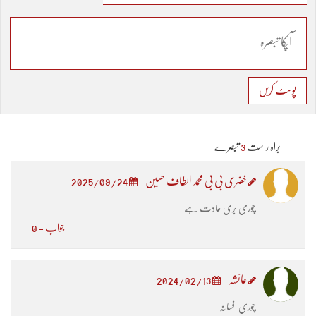
پوسٹ کریں
براہ راست
3
تبصرے
خضری بی بی محمد الطاف حسین
2025/09/24
چوری بری عادت ہے
جواب - 0
عائشہ
2024/02/13
چوری افسانہ