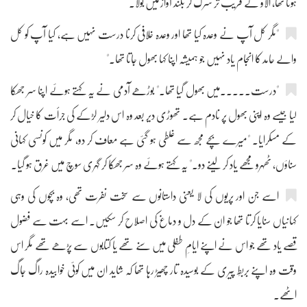
ہوتا تھا، الاؤ کے قریب تر سرک کر بلند آواز میں بولا۔
"مگر کل آپ نے وعدہ کیا تھا اور وعدہ خلافی کرنا درست نہیں ہے، کیا آپ کو کل
والے حامد کا انجام یاد نہیں جو ہمیشہ اپنا کہا بھول جاتا تھا۔"
"درست۔۔۔۔۔میں بھول گیا تھا۔" بوڑھے آدمی نے یہ کہتے ہوئے اپنا سر جھکا
لیا جیسے وہ اپنی بھول پر نادم ہے۔ تھوڑی دیر بعد وہ اس دلیر لڑکے کی جرأت کا خیال کر
کے مسکرایا۔ "میرے بچے مجھ سے غلطی ہو گئی ہے معاف کر دو، مگر میں کونسی کہانی
سناؤں، ٹھہرو مجھے یاد کر لینے دو۔" یہ کہتے ہوئے وہ سر جھکا کر گہری سوچ میں غرق ہو گیا۔
اسے جن اور پریوں کی لا یعنی داستانوں سے سخت نفرت تھی، وہ بچوں کی وہی
کہانیاں سنایا کرتا تھا جو ان کے دل و دماغ کی اصلاح کر سکیں۔ اسے بہت سے فضول
قصے یاد تھے جو اس نے اپنے ایامِ طفلی میں سنے تھے یا کتابوں سے پڑھے تھے مگر اس
وقت وہ اپنے بربطِ پیری کے بوسیدہ تار چھیڑ رہا تھا کہ شاید ان میں کوئی خوابیدہ راگ جاگ
اٹھے۔