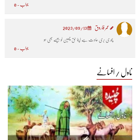
جواب - 0
عمر فاروق
2023/09/13
چوری بری عادت ہے اپنا حق چھین لو جیسے بھی ہو
جواب - 0
ناول / افسانے