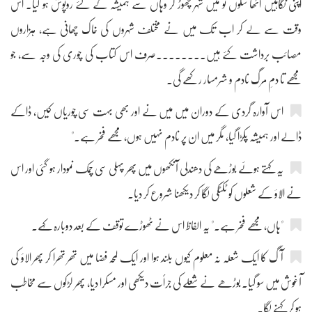
اپنی نگاہیں اٹھا سکوں تو میں شہر چھوڑ کر وہاں سے ہمیشہ کے لئے روپوش ہو گیا۔ اس
وقت سے لے کر اب تک میں نے مختلف شہروں کی خاک چھانی ہے، ہزاروں
مصائب برداشت کئے ہیں۔۔۔۔۔۔۔۔صرف اس کتاب کی چوری کی وجہ سے، جو
مجھے تا دمِ مرگ نادم و شرمسار رکھے گی۔
اس آوارہ گردی کے دوران میں میں نے اور بھی بہت سی چوریاں کیں، ڈاکے
ڈالے اور ہمیشہ پکڑا گیا، مگر میں ان پر نادم نہیں ہوں، مجھے فخر ہے۔"
یہ کہتے ہوئے بوڑھے کی دھندلی آنکھوں میں پھر پہلی سی چمک نمودار ہو گئی اور اس
نے الاؤ کے شعلوں کو ٹکٹکی لگا کر دیکھنا شروع کر دیا۔
"ہاں، مجھے فخر ہے۔" یہ الفاظ اس نے ٹھوڑے توقف کے بعد دوبارہ کہے۔
آگ کا ایک شعلہ نہ معلوم کیوں بلند ہوا اور ایک لمحہ فضا میں تھر تھرا کر پھر الاؤ کی
آغوش میں سو گیا۔ بوڑھے نے شعلے کی جرأت دیکھی اور مسکرا دیا، پھر لڑکوں سے مخاطب
ہو کر کہنے لگا۔