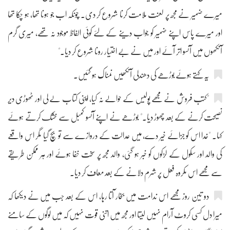
میرے ضمیر نے مجھ پر لعنت ملامت کرنا شروع کر دی۔ چونکہ اب جو ہونا تھا، ہو چکا تھا
اور میرے پاس اپنے ضمیر کو جواب دینے کے لئے کوئی الفاظ موجود نہ تھے، میری گرم
آنکھوں میں آنسو اتر آئے اور میں نے بے اختیار رونا شروع کر دیا۔"
یہ کہتے ہوئے بوڑھے کی دھندلی آنکھیں نمناک ہو گئیں۔
"کتب فروش نے مجھے پولیس کے حوالے نہ کیا، اپنی کتاب لے لی اور ٹھوڑی دیر
نصیحت کرنے کے بعد چھوڑ دیا۔" بوڑھے نے اپنے آنسو کمبل سے خشک کرتے ہوئے
کہا۔ "خدا اس کو جزائے خیر دے، میں عدالت کے دروازے سے تو بچ گیا مگر اس واقعے
کی والد اور سکول کے لڑکوں کو خبر ہو گئی، والد مجھ پر سخت خفا ہوئے اور ہر ممکن طریقے
سے مجھے اس مکروہ فعل پر شرم دلانے کے بعد معاف کر دیا۔
دو تین روز مجھے اس ندامت میں بخار آتا رہا، اس کے بعد جب میں نے دیکھا کہ
میرا دل کسی کروٹ آرام نہیں لیتا اور مجھ میں اتنی قوت نہیں کہ میں لوگوں کے سامنے