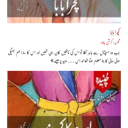
کچرا بابا
تحریر : کرشن چندر
جب وہ ہسپتال سے باہر نکلا تو اس کی ٹانگیں کان رہی تھیں اور اس کا سارا جسم بھیگی
ہوئی روئی کا بنا معلوم ہوتا تھا اور اس ... مزید پڑھیئے