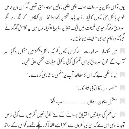
یوں تو اس دکان پر ہر وقت بہت اچھی اچھی ناولیں موجود رہتی تھیں مگر اس دن خاص
طور پر بالکل نئی کتابوں کا ایک ڈھیر باہر تختے پر رکھا ہوا تھا۔ ان کتابوں کے رنگ برنگے
سر ورق دیکھ کر میری طبیعت میں ایک ہیجان سا برپا ہو گیا۔ دل میں یہ خواہش گدگدانے
لگی کہ وہ تمام میری ملکیت بن جائیں۔
میں دکاندار سے اجازت لے کر ان کتابوں کو ایک نظر دیکھنے میں مشغول ہو گیا۔ ہر
کتاب کے شوخ سر ورق پر اس قسم کی کوئی نہ کوئی عبارت لکھی ہوئی تھی۔
"یہ نا ممکن ہے کہ اس کا مطالعہ آپ پر سنسنی نہ طاری کر دے۔"
"مصورِ اسرار کا لاثانی شاہکار۔"
"تمثیل، ہیجان، رومان۔۔۔۔۔۔۔۔۔سب یکجا"
اس قسم کی عبارتیں اشتیاق بڑھانے کے لئے کافی تھیں مگر میں نے کوئی خاص
توجہ نہ دی اس لئے کہ میری نظروں سے اکثر ایسے الفاظ گزر چکے تھے۔ گو اس کے ساتھ