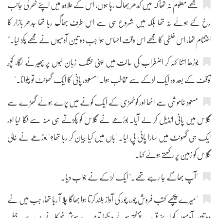
مجھے معلوم نہ تھا کہ میں کدھر بھاگ رہا ہوں، اس کے علاوہ میں اپنے گھر کی جانب
رخ کئے ہوئے نہ تھا بلکہ میں شروع ہی سے اس طرف بھاگ رہا تھا جدھر بازار کا
اختتام تھا، اس غلطی کا مجھے اس وقت احساس ہوا جب دو تین آدمیوں نے مجھے پکڑ لیا۔"
بوڑھا اتنا کہہ کر اضطراب کی حالت میں اپنی خشک زبان لبوں پر پھیرنے لگا، کچھ
توقف کے بعد وہ ایک لڑکے سے مخاطب ہوا۔ "مسعود، پانی کا ایک گھونٹ تو پلوانا۔"
مسعود خاموشی سے اٹھا اور کوٹھڑی کے ایک کونے میں پڑے ہوئے گھڑے سے
گلاس میں پانی انڈیل کر لے آیا۔ بوڑھے نے گلاس کو پکڑتے ہی منہ سے لگا لیا اور
ایک ہی گھونٹ میں سارا پانی پی لیا۔ "ہاں میں کیا بیان کر رہا تھا؟" بوڑھے نے خالی
گلاس کو زمین پر رکھتے ہوئے کہا۔
"آپ بھاگے جا رہے تھے۔" ایک لڑکے نے جواب دیا۔
"میرے پیچھے کتب فروش چور، چور کی آواز بلند کرتا ہوا بھاگا چلا آ رہا تھا، جب میں نے
دو تین آدمیوں کو اپنے قریب پہنچتے ہوئے دیکھا تو میرے ہوش ٹھکانے نہ رہے۔ جیل