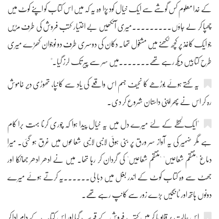
کے خدا معلوم کس گوشے سے ایک خیال کود پڑا وہ یہ کہ میں اس کتاب کو اپنے کوٹ میں
چھپا کر لے جاؤں۔۔۔۔۔۔۔۔۔میری آنکھیں بے اختیار کتب فروش کی طرف مڑیں
جو ایک کاغذ پر کچھ لکھنے میں مشغول تھا۔ دکان کی دوسری طرف دو نوجوان کھڑے میری
طرح کتابیں دیکھ رہے تھے۔۔۔۔۔۔۔میں سر سے پیر تک لرز گیا۔"
یہ کہتے ہوئے بوڑھے کا نحیف جسم اس واقعے کی یاد سے کانپا، تھوڑی دیر خاموش
رہ کر اس نے پھر اپنی داستان شروع کر دی۔
"ایک لحظے کے لئے میرے دل میں یہ خیال پیدا ہوا کہ چوری کرنا بہت برا کام
ہے مگر ضمیر کی یہ آواز سر ورق پر بنی ہوئی لانبی لانبی شعاعوں میں غرق ہو گئی۔ میرا
دماغ 'منتقم شعاعیں' 'منتقم شعاعیں' کی گردان کر رہا تھا۔ میں نے ادھر ادھر جھانکا اور
جھٹ سے وہ کتاب کوٹ کے اندر بغل میں دبا لی۔۔۔۔۔۔یہ کرتے ہوئے میرے
دونوں ہاتھ اور ٹانگیں بڑے زور سے کانپ رہے تھے۔
اس حالت پر قابو پا کر میں کتب فروش کے قریب گیا اور اس کتاب کے دام ادا کر