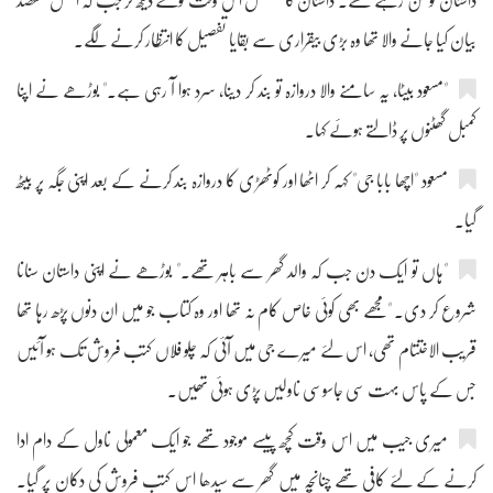
داستان کو سن رہے تھے۔ داستان کا تسلسل اس وقت ٹوٹتے دیکھ کر جب کہ اصل مقصد
بیان کیا جانے والا تھا وہ بڑی بیقراری سے بقایا تفصیل کا انتظار کرنے لگے۔
"مسعود بیٹا، یہ سامنے والا دروازہ تو بند کر دینا، سرد ہوا آ رہی ہے۔" بوڑھے نے اپنا
کمبل گھٹنوں پر ڈالتے ہوئے کہا۔
مسعود "اچھا بابا جی" کہہ کر اٹھا اور کوٹھڑی کا دروازہ بند کرنے کے بعد اپنی جگہ پر بیٹھ
گیا۔
"ہاں تو ایک دن جب کہ والد گھر سے باہر تھے۔" بوڑھے نے اپنی داستان سنانا
شروع کر دی۔ "مجھے بھی کوئی خاص کام نہ تھا اور وہ کتاب جو میں ان دنوں پڑھ رہا تھا
قریب الاختتام تھی، اس لئے میرے جی میں آئی کہ چلو فلاں کتب فروش تک ہو آئیں
جس کے پاس بہت سی جاسوسی ناولیں پڑی ہوئی تھیں۔
میری جیب میں اس وقت کچھ پیسے موجود تھے جو ایک معمولی ناول کے دام ادا
کرنے کے لئے کافی تھے چنانچہ میں گھر سے سیدھا اس کتب فروش کی دکان پر گیا۔