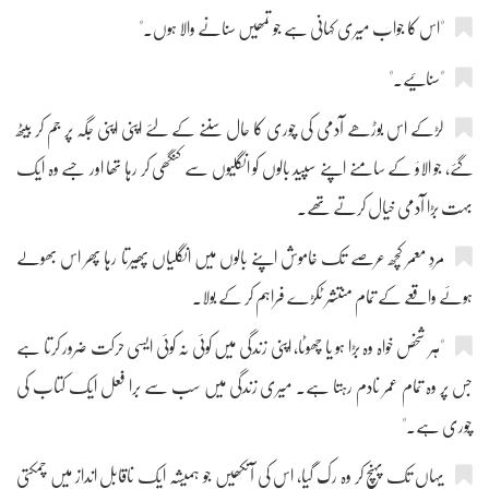
"اس کا جواب میری کہانی ہے جو تمھیں سنانے والا ہوں۔"
"سنائیے۔"
لڑکے اس بوڑھے آدمی کی چوری کا حال سننے کے لئے اپنی اپنی جگہ پر جم کر بیٹھ
گئے، جو الاؤ کے سامنے اپنے سپید بالوں کو انگلیوں سے کنگھی کر رہا تھا اور جسے وہ ایک
بہت بڑا آدمی خیال کرتے تھے۔
مردِ معمر کچھ عرصے تک خاموش اپنے بالوں میں انگلیاں پھیرتا رہا پھر اس بھولے
ہوئے واقعے کے تمام منتشر ٹکڑے فراہم کر کے بولا۔
"ہر شخص خواہ وہ بڑا ہو یا چھوٹا، اپنی زندگی میں کوئی نہ کوئی ایسی حرکت ضرور کرتا ہے
جس پر وہ تمام عمر نادم رہتا ہے۔ میری زندگی میں سب سے برا فعل ایک کتاب کی
چوری ہے۔"
یہاں تک پہنچ کر وہ رک گیا، اس کی آنکھیں جو ہمیشہ ایک ناقابلِ انداز میں چمکتی