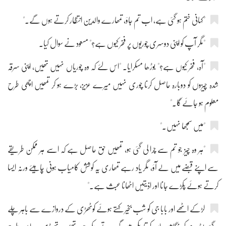
"کہانی ختم ہو گئی ہے، اب تم جاؤ، تمھارے والدین انتظار کرتے ہوں گے۔"
"مگر آپ کو اپنی دوسری چوریوں پر فخر کیوں ہے؟" مسعود نے سوال کیا۔
"آہ، فخر کیوں ہے؟" بوڑھا مسکرایا۔ "اس لئے کہ وہ چوریاں نہیں تھیں، اپنی سرقہ
شدہ چیزوں کو دوبارہ حاصل کرنا چوری نہیں میرے عزیز، بڑے ہو کر تمھیں اچھی طرح
معلوم ہو جائے گا۔"
"میں سمجھا نہیں۔"
"ہر وہ چیز جو تم سے چرا لی گئی ہو، تمھیں حق حاصل ہے کہ اسے ہر ممکن طریقے
سے اپنے قبضے میں لے آؤ، مگر یاد رہے تمھاری یہ کوشش کامیاب ہونی چاہیئے ورنہ ایسا
کرتے ہوئے پکڑے جانا اور اذیتیں اٹھانا عبث ہے۔"
لڑکے اٹھے اور بابا جی کو شب بخیر کہتے ہوئے کوٹھڑی کے دروازے سے باہر چلے