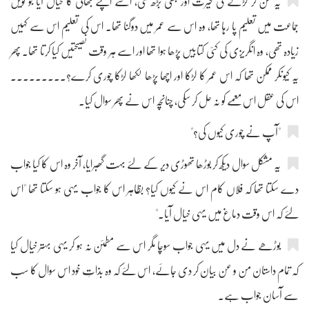
یہ سن کر لڑکے کی حیرت اور بھی بڑھ گئی، اسے اپنے بھائی کا خیال آیا جو نویں
جماعت میں تعلیم پا رہا تھا، وہ اس سے عمر میں دوگنا تھا۔ اس کی تعلیم اس سے کہیں
زیادہ تھی، وہ انگریزی کی کئی کتابیں پڑھا ہوا تھا اور اسے ہر وقت نصیحتیں کیا کرتا تھا۔ پھر
یہ کیونکر ممکن تھا کہ اس عمر کا لڑکا اور اچھا پڑھا لکھا لڑکا چوری کرے؟۔۔۔۔۔۔۔۔۔
اس کی عقل اس معمے کو نہ حل کر سکی، چنانچہ اس نے پھر سوال کیا۔
"آپ نے چوری کیوں کی؟"
یہ مشکل سوال دیکھ کر بوڑھا تھوڑی دیر کے لئے بہت گھبرایا، آخر وہ اس کا کیا جواب
دے سکتا تھا کہ فلاں کام اس نے کیوں کیا؟ بظاہر اس کا جواب یہی ہو سکتا تھا "اس
لئے کہ اس وقت دماغ میں یہی خیال آیا۔"
بوڑھے نے دل میں یہی جواب سوچا مگر اس سے مطمئن نہ ہو کر یہی بہتر خیال کیا
کہ تمام داستان من و عن بیان کر دی جائے، اس لئے کہ وہ بذاتِ خود اس سوال کا سب
سے آسان جواب ہے۔