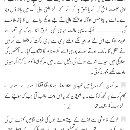
اپنی طبیعت خوش کرنے یا شوق پورا کرنے کے لئے جلتی ہوئی آگ میں ہاتھ ڈال دیتا
ہے۔ اسے یہ پتا نہیں ہوتا کہ وہ چمکنے والی شے جسے وہ پکڑ رہا ہے اس کا ہاتھ جلا دے
گی۔۔۔۔۔۔۔۔۔۔ ٹھیک یہی حالت میری تھی۔ فرق اتنا ہے کہ بچہ شعور سے
محروم ہوتا ہے اس لئے وہ بغیر سمجھے بوجھے بری سے بری حرکت کر بیٹھتا ہے مگر میں
نے عقل کا مالک ہوتے ہوئے چوری ایسے مکروہ جرم کا ارتکاب کیا۔ یہ آنکھوں کی
موجودگی میں میرے اندھے ہونے کی دلیل ہے۔ میں ہر گز ایسا کام نہ کرتا اگر میری
عادت مجھے مجبور نہ کرتی۔
ہر انسان کے دماغ میں شیطان موجود ہوتا ہے جو وقتاً فوقتاً اسے برے سے برے
کام کرنے پر مجبور کرتا ہے۔ یہ شیطان مجھ پر اس وقت غالب آیا جب کہ سوچنے کے
لئے بہت کم وقت تھا۔۔۔۔۔۔۔۔۔خیر۔"
لڑکے خاموشی سے بوڑھے کے ہلتے ہوئے لبوں کی طرف نگاہیں گاڑے اس کی