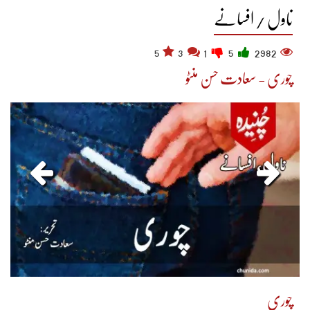
ناول / افسانے
5
3
1
5
2982
چوری - سعادت حسن منٹو
چوری