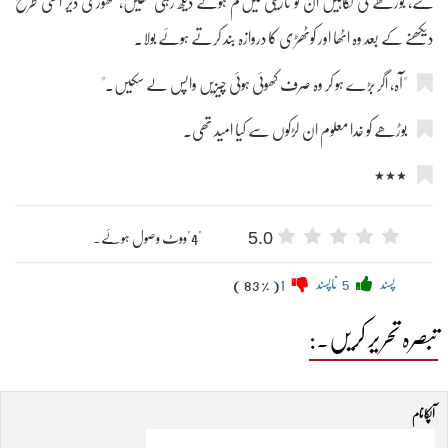
گئے، بوڑھے کی نگاہیں ان کو تاریکی میں گم ہوتے دیکھ رہی تھیں، تھوڑی دیر اسی طرح
دیکھنے کے بعد وہ اٹھا اور کوٹھڑی کا دروازہ بند کرتے ہوئے بولا۔
"آہ، اگر بڑے ہو کر وہ صرف کھوئی ہوئی چیزیں واپس لے سکیں۔"
بوڑھے کو خدا معلوم ان لڑکوں سے کیا امید تھی۔
٭٭٭
5.0
"4"ووٹ وصول ہوئے۔
پسند
5
ناپسند
1
( 83 % )
تبصرہ تحریر کریں۔:
آپکا نام