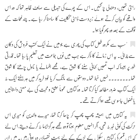
رہتی تھیں، دھندلی پڑ گئیں۔ اس کے چہرے کی تبدیلی سے صاف ظاہر تھا کہ وہ اس
واقعے کو بیان کرتے ہوئے زبردست ذہنی تکلیف کا سامنا کر رہا ہے۔ چند لمحات کے
توقف کے بعد وہ پھر گویا ہوا۔
"سب سے مکروہ فعل کتاب کی چوری ہے جو میں نے ایک کتب فروش کی دکان
سے چرائی۔ یہ اس زمانے کا ذکر ہے جب میں نویں جماعت میں تعلیم پا رہا تھا۔ قدرتی
طور پر جیسا کہ اب تمھیں کہانی سننے کا شوق ہے، مجھے افسانے یا ناول پڑھنے کا شوق
تھا۔۔۔۔۔۔۔۔نہیں خبط تھا۔ دوستوں سے مانگ کر یا خود خرید کر میں ہر ہفتے ایک نہ
ایک کتاب ضرور مطالعہ کیا کرتا تھا۔ وہ کتابیں عموماً عشق و محبت کی بے معنی داستانیں
یا فضول جاسوسی قصے ہوا کرتے تھے۔
یہ کتابیں میں ہمیشہ چھپ چھپ کر پڑھا کرتا تھا، میرے والدین کو میری اس
حرکت کی کوئی خبر نہ تھی، اگر انہیں معلوم ہوتا تو وہ مجھے ہر گز ایسا نہ کرنے دیتے، اس لئے
کہ اس قسم کی کتابیں سکول کے لڑکے کے لئے بہت نقصان دہ ہوتی ہیں۔ میں ان