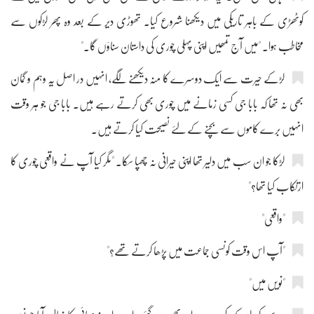
کوٹھڑی کے باہر تاریکی میں دیکھنا شروع کیا۔ تھوڑی دیر کے بعد وہ پھر لڑکوں سے
مخاطب ہوا۔ "میں آج تمھیں اپنی پہلی چوری کی داستان سناؤں گا۔"
لڑکے حیرت سے ایک دوسرے کا منہ دیکھنے لگے، انہیں در اصل یہ وہم و گمان
بھی نہ تھا کہ بابا جی کسی زمانے میں چوری بھی کرتے رہے ہیں۔ بابا جی جو ہر وقت
انہیں برے کاموں سے بچنے کے لئے نصیحت کیا کرتے ہیں۔
لڑکا جو ان سب میں دلیر تھا اپنی حیرانی نہ چھپا سکا۔ "مگر کیا آپ نے واقعی چوری کا
ارتکاب کیا تھا؟"
"واقعی"
"آپ اس وقت کونسی جماعت میں پڑھا کرتے تھے؟"
"نویں میں"