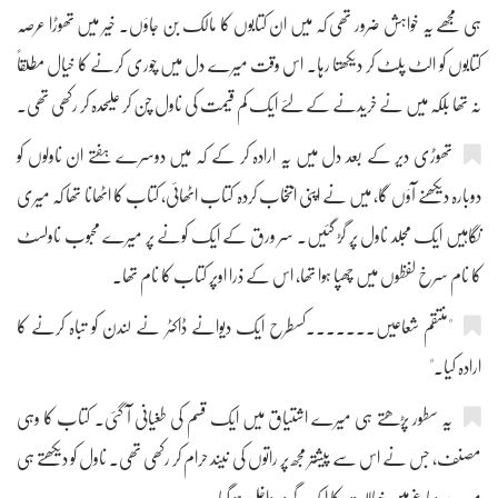
ہی مجھے یہ خواہش ضرور تھی کہ میں ان کتابوں کا مالک بن جاؤں۔ خیر میں تھوڑا عرصہ
کتابوں کو الٹ پلٹ کر دیکھتا رہا۔ اس وقت میرے دل میں چوری کرنے کا خیال مطلقاً
نہ تھا بلکہ میں نے خریدنے کے لئے ایک کم قیمت کی ناول چن کر علیحدہ کر رکھی تھی۔
تھوڑی دیر کے بعد دل میں یہ ارادہ کر کے کہ میں دوسرے ہفتے ان ناولوں کو
دوبارہ دیکھنے آؤں گا، میں نے اپنی انتخاب کردہ کتاب اٹھائی، کتاب کا اٹھانا تھا کہ میری
نگاہیں ایک مجلد ناول پر گڑ گئیں۔ سر ورق کے ایک کونے پر میرے محبوب ناولسٹ
کا نام سرخ لفظوں میں چھپا ہوا تھا، اس کے ذرا اوپر کتاب کا نام تھا۔
"منتقم شعاعیں۔۔۔۔۔۔۔کسطرح ایک دیوانے ڈاکٹر نے لندن کو تباہ کرنے کا
ارادہ کیا۔"
یہ سطور پڑھتے ہی میرے اشتیاق میں ایک قسم کی طغیانی آ گئی۔ کتاب کا وہی
مصنف، جس نے اس سے پیشتر مجھ پر راتوں کی نیند حرام کر رکھی تھی۔ ناول کو دیکھتے ہی