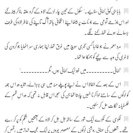
بابا جی کوئی کہانی سنائیے۔" سکول کے تین چار لڑکے الاؤ کے گرد حلقہ بنا کر بیٹھ گئے
اور اس بوڑھے آدمی سے جو ٹاٹ پر بیٹھا اپنے استخوانی ہاتھ آگ تاپنے کی خاطر الاؤ کی طرف
بڑھائے ہوئے تھا، کہنے لگے۔
مردِ معمر نے جو غالباً کسی گہری سوچ میں غرق تھا، اپنا بھاری سر اٹھایا جو گردن کی
لاغری کی وجہ سے نیچے کو جھکا ہوا تھا۔
"کہانی۔۔۔۔۔۔۔۔۔۔میں خود ایک کہانی ہوں، مگر۔۔۔۔۔۔۔۔۔۔"
اس کے بعد کے الفاظ اس نے اپنے پوپلے منہ میں ہی بڑبڑائے، شاید وہ اس جملہ
کو لڑکوں کے سامنے ادا کرنا نہیں چاہتا تھا جن کی سمجھ اس قابل نہ تھی کہ وہ اس قسم کے
فلسفیانہ نکات حل کر سکیں۔
لکڑی کے ٹکڑے ایک شور کے ساتھ جل جل کر الاؤ کے آتشیں شکم کو پر کر رہے
تھے۔ شعلوں کی عنابی روشنی لڑکوں کے معصوم چہروں پر ایک عجیب انداز میں رقص کر