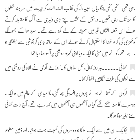
رہی تھی۔ ننھی ننھی چنگاریاں سپید راکھ کی نقاب الٹ الٹ کر حیرت میں سر بلند شعلوں
کا منہ تک رہی تھیں۔ درختوں کے خشک پتے بڑی دلیری سے آگ کا مقابلہ کرتے
ہوئے اس شعلہ افشاں قبر میں ہمیشہ کے لئے کود رہے تھے۔ سرد ہوا کے جھونکے
کوٹھڑی کی گرم فضا کا استقبال کرتے ہوئے اس کے ساتھ بڑی گرمجوشی سے بغلگیر ہو
رہے تھے، کونے میں مٹی کا ایک دیا اپنی کمزور روشنی پر آنسو بہا رہا تھا۔
"کہانی۔۔۔۔۔۔ہر روز کہانی، کل سناؤں گا۔" بوڑھے آدمی نے الاؤ کی روشنی میں
سے لڑکوں کی طرف نگاہیں اٹھا کر کہا۔
لڑکوں کے تمتمائے ہوئے چہروں پر افسردگی چھا گئی، نا امیدی کے عالم میں وہ ایک
دوسرے کا منہ تکنے لگے گویا وہ آنکھوں ہی آنکھوں میں کہہ رہے تھے، آج رات کہانی
سنے بغیر سونا ہو گا۔
یکایک ان میں سے ایک لڑکا جو دوسروں کی نسبت بہت ہوشیار اور ذہین معلوم