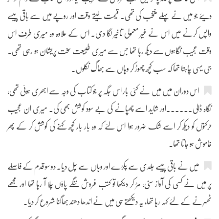
دیئے جو میں نے پہلے منتخب کی تھی۔ قیمت لیتے وقت اور روپے میں سے باقی پیسے
واپس کرنے میں اس نے غیر معمولی تاخیر لگا دی۔ اس کے علاوہ وہ میری طرف اس
وقت عجیب نگاہوں سے دیکھ رہا تھا جس سے میری طبیعت سخت پریشان ہو رہی تھی۔
جی یہی چاہتا تھا کہ سب کچھ چھوڑ کر وہاں سے بھاگ نکلوں۔
اس دوران میں میں نے کئی بار اس جگہ پر جو کتاب کی وجہ سے ابھری ہوئی تھی،
نگاہ ڈالی۔۔۔۔۔۔اور شاید اسے چھپانے کی بے سود کوشش بھی کی۔ میری ان عجیب
حرکتوں کو دیکھ کر اسے شک ضرور ہوا اس لئے کہ وہ بار بار کچھ کہنے کی کوشش کر کے پھر
خاموش ہو جاتا تھا۔
میں نے باقی پیسے جلدی سے پکڑے اور وہاں سے چل دیا۔ دو سو قدم کے فاصلے
پر میں نے کسی کی آواز سنی، مڑ کر دیکھا تو کتب فروش ننگے پاؤں چلا آ رہا تھا اور مجھے
ٹھہرنے کے لئے کہہ رہا تھا، یہ دیکھتے ہی میں نے اندھا دھند بھاگنا شروع کر دیا۔