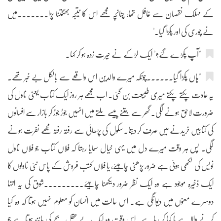
کے مہلک نقصان سے غافل تھا، چنانچہ مجھے اس کا نتیجہ بھگتنا پڑا۔۔۔۔۔۔۔میں
نے چوری کی اور پکڑا گیا۔"
"آپ پکڑے گئے؟" ایک لڑکے نے حیرت زدہ ہو کر کہا۔
"ہاں پکڑا گیا۔۔۔۔۔۔چونکہ میرے والدین اس واقعے سے بالکل بے خبر تھے۔
یہ عادت پکتے پکتے میری طبیعت بن گئی۔ اب مجھے ہر روز ایک کتاب یعنی ناول کی
ضرورت لاحق ہونے لگی۔ گھر سے جتنے پیسے ملتے میں انہیں جوڑ جوڑ کر بازار سے افسانوں
کی کتابیں خریدنے میں صرف کر دیتا۔ سکول کی پڑھائی سے رفتہ رفتہ مجھے نفرت ہونے
لگی۔ پس ہر وقت میرے دل میں یہی خیال سمایا رہتا کہ فلاں کتاب جو فلاں ناول
نویس کی لکھی ہوئی ہے ضرور پڑھنی چاہیئے، یا فلاں کتب فروش کے پاس نئی ناولوں کا
ایک ذخیرہ موجود ہے وہ ایک نظر ضرور دیکھنا چاہیئے۔۔۔۔۔۔۔۔۔شوق کی یہ انتہا
دوسرے معنوں میں دیوانگی ہے۔ اس حالت میں انسان کو معلوم نہیں ہوتا کہ وہ کیا
کرنے والا ہے یا کیا کر رہا ہے۔ اس وقت وہ ایک بے عقل بچے کی مانند ہوتا ہے جو