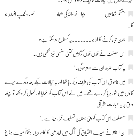
میرے دماغ میں خیالات کا ایک گروہ داخل ہو گیا۔
"منتقم شعاعیں۔۔۔۔۔۔۔دیوانے ڈاکٹر کی ایجاد۔۔۔۔۔۔۔۔کیسا دلچسپ افسانہ ہو
گا۔
لندن تباہ کرنے کا ارادہ۔۔۔۔۔۔۔یہ کسطرح ہو سکتا ہے؟
اس مصنف نے فلاں فلاں کتابیں کتنی سنسنی خیز لکھی ہیں۔
یہ کتاب ضرور ان سے بہتر ہو گی۔"
میں خاموش اس کتاب کی طرف دیکھ رہا تھا اور یہ خیالات یکے بعد دیگرے میرے
کانوں میں شور برپا کر رہے تھے۔ میں نے اس کتاب کو اٹھایا اور کھول کر دیکھا تو پہلے
ورق پر یہ عبارت نظر آئی۔
"مصنف اس کتاب کو اپنی بہترین تصنیف قرار دیتا ہے۔"
ان الفاظ نے میرے اشتیاق کی آگ میں ایندھن کا کام دیا۔ دفعتاً میرے دماغ