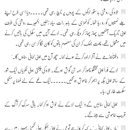
الاؤ کی روشنی بدستور لڑکوں کے چہروں پر ناچ رہی تھی۔۔۔۔۔دیا اسی طرح اپنے
جلے نصیبوں کو رو رہا تھا۔ کوٹھڑی کے باہر رات سیاہ زلفیں بکھیرے روشنی کی طرف
اپنی تاریک آنکھیں پھاڑ پھاڑ کر دیکھ رہی تھی۔ لڑکے آپس میں سکول کی باتیں کرنے
میں مشغول تھے، چھت جھک کر ان کی معصوم باتوں کو کان لگا کر سن رہی تھی۔
دفعتاً بوڑھے نے آخر ارادہ کرتے ہوئے کہا۔ "بچو، آج میں اپنی کہانی سناؤں گا۔"
لڑکے فوراً اپنی گفتگو چھوڑ کر ہمہ تن گوش ہو گئے۔ الاؤ کی چیختی ہوئی لکڑیاں ایک شور
کے ساتھ اپنی جگہ پر ابھر کر خاموش ہو گئیں۔۔۔۔۔۔ایک لمحے کے لئے فضا پر مکمل
سکوت طاری رہا۔
"اپنی کہانی سنائیں گے؟" ایک لڑکے نے خوش ہو کر کہا۔ باقی سرک کر آگ کے
قریب خاموشی سے بیٹھ گئے۔
"ہاں، اپنی کہانی۔" یہ کہہ کر بوڑھے آدمی نے اپنی جھکی ہوئی گھنی بھوؤں میں سے