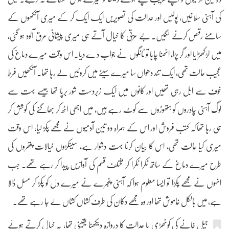
کی آہنی سلاخیں، پولیس اور عدالت کی تصویریں ایک ایک کر کے میری آنکھوں کے
سامنے رقص کرنے لگیں۔ بے عزتی کا خیال آتے ہی میری پیشانی عرق آلود ہو گئی،
میں لڑکھڑایا اور گر پڑا، اٹھنا چاہا تو ٹانگوں نے جواب دے دیا۔ اس وقت میرے دماغ کی
عجیب حالت تھی، ایک تند دھواں سا میرے سینے میں کروٹیں لے رہا تھا۔ آنکھیں فرطِ
خوف سے ابل رہی تھیں اور کانوں میں ایک زبردست شور برپا تھا جیسے بہت سے
لوگ آہنی چادروں کو ہتھوڑوں سے کوٹ رہے ہیں، میں ابھی اٹھ کر بھاگنے کی کوشش کر
ہی رہا تھا کہ کتب فروش اور اس کے ہمراہ دو تین آدمیوں نے مجھے پکڑ لیا، اس وقت
میری کیا حالت تھی، اس کا بیان کرنا بہت دشوار ہے، سینکڑوں خیالات پتھروں کی
طرح میرے دماغ کے ساتھ ٹکرا ٹکرا کر مختلف قسم کی آوازیں پیدا کر رہے تھے۔ جب
انہوں نے مجھے پکڑا تو ایسا معلوم ہوا کہ آہنی پنجرے نے میرے دل کو پکڑ کر مسل ڈالا
ہے، میں بالکل خاموش تھا اور وہ مجھے دکان کی طرف کشاں کشاں لے جا رہے تھے۔
جیل خانے کی کوٹھڑی یا عدالت کا دروازہ دیکھنا یقینی تھا، یہ خیال کرتے ہوئے