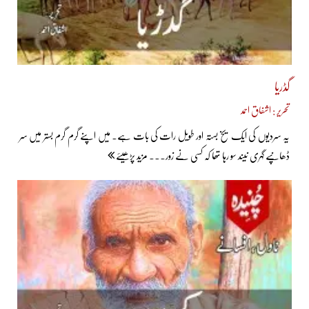
گڈریا
تحریر : اشفاق احمد
یہ سردیوں کی ایک یخ بستہ اور طویل رات کی بات ہے۔ میں اپنے گرم گرم بستر میں سر
ڈھانپے گہری نیند سو رہا تھا کہ کسی نے زور... مزید پڑھیئے