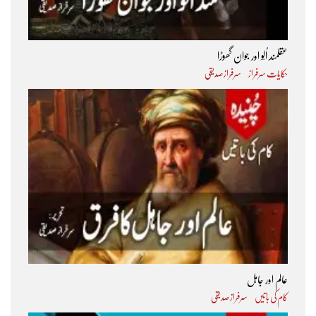
عقلمند اُلّو اور جوان گھوڑا
حکایات سرفراز
سرفراز صدیقی
عالم اور جاہل
کام کی باتیں
سرفراز صدیقی