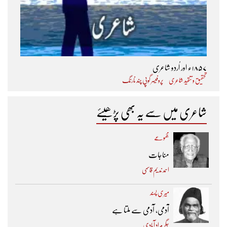
۱۸۵۷ء اور اُردو شاعری
تحقیق و تنقید شاعری
پروفیسر گوپی چند نارنگ
شاعری میں سے یہ بھی پڑھیئے
مجموعے
مناجات
احمد ندیم قاسمی
میری پسند
آدمی، آدمی سے ملتا ہے
جگر مراد آبادی