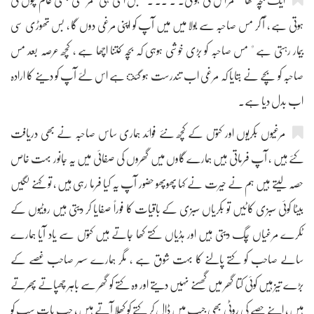
ایک بچہ تھا " عمر اس کی ہو گی۔ ۔ ۔۔ ۔ " بس اتنی ہی عمر تھی جتنی عام بچوں کی
ہوتی ہے ، آ کر مس صاحبہ سے بولا میں میں آپ کو اپنی مرغی دوں گا ، بس تھوڑی سی
بیمار رہتی ہے " مس صاحبہ کو بڑی خوشی ہوہی کہ بچہ کتنا اچھا ہے ، کچھ عرصہ بعد مس
صاحبہ کو بچے نے بتایا کہ مرغی اب تندرست ہو گئ ہے اس لئے آپ کو دینے کا ارادہ
اب بدل دیا ہے۔
مرغیوں بکریوں اور کتوں کے کچھ نئے فوائد ہماری ساس صاحبہ نے بھی دریافت
کئے ہیں ، آپ فرماتی ہیں ہمارے گاوں میں گھروں کی صفائی میں یہ جانور بہت خاص
حصہ لیتے ہیں ہم نے حیرت نے کہا پھوپھو حضور آپ یہ کیا فرما رہی ہیں ، تو کہنے لگیں
بیٹا کوئی سبزی کاٹیں تو بکریاں سبزی کے باقیات کا فوراً صفایا کر دیتی ہیں روٹیوں کے
ٹکرے مرغیاں چگ دیتی ہیں اور ہڈیاں کتے کھا جاتے ہیں کتوں سے یاد آیا ہمارے
سالے صاحب کو کتے پالنے کا بہت شوق ہے ، مگر ہمارے سسر صاحب غصے کے
بڑے تیز ہیں کوئی کتا گھر میں گھسنے نہیں دیتے اور وہ کتے کو گھر سے باہر چھپاتے پھرتے
ہیں ، اپنے حصے کی روٹی بھی جیب میں ڈال کر کتے کو کھلا آتے ہیں ، جب بات سب کو