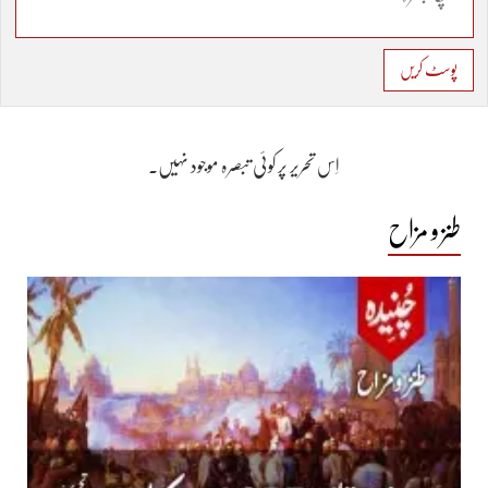
پوسٹ کریں
اِس تحریر پر کوئی تبصرہ موجود نہیں۔
طنز و مزاح