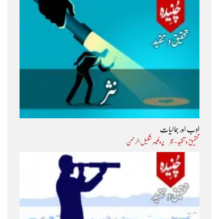
ادب اور جمالیات
تحقیق و تنقید - نثر
پروفیسر شکیل الرحمن