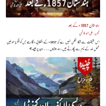
ہندستان 1857ء کے بعد
تحریر : علی احمد فاطمی
اس حقیقت سے انکار ممکن نہیں ہے کہ 1857ء کے انقلابی ہنگامے جس کو انگریز مورخین
محض غدر کے نام سے پکارتے ہیں، ہندستانیوں ... مزید پڑھیئے