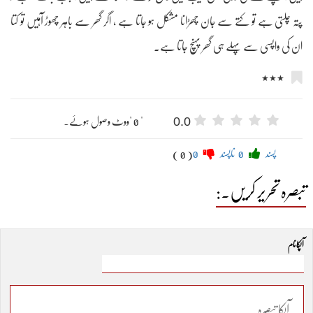
پتہ چلتی ہے تو کتے سے جان چھڑانا مشکل ہو جاتا ہے ، اگر گھر سے باہر چھوڑ آہیں تو کتا
ان کی واپسی سے پہلے ہی گھر پہنچ جاتا ہے۔
٭٭٭
0.0
" 0 "ووٹ وصول ہوئے۔
پسند
0
ناپسند
0
( 0 )
تبصرہ تحریر کریں۔:
آپکا نام