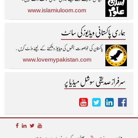
www.islamiuloom.com
ہماری پاکستانی ویڈیوز کی سائٹ
پاکستان کی خوبصورت جگہوں کی ویڈیوز دیکھنے کے لیئے وزٹ کریں۔
www.lovemypakistan.com
سرفراز صدیقی سوشل میڈیا پر