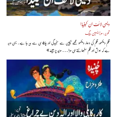
دیسی لائف ان کینیڈا
تحریر : مرزا یٰسین بیگ
قلم دیکھو، قلم کی دھار دیکھو مجھے بچپن سے سنجیدگی اور چاپلوسی سے بیر رہا ہے۔ یہی وجہ
ہے کہ ہوش اور قلم سنبھالتے ہی مزا... مزید پڑھیئے