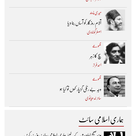
میری پسند
آلام روزگار کو آساں بنا دیا
اصغر گونڈوی
مجموعے
سچ کا زہر
احمد فراز
مجموعے
وجہِ بے رنگی گزپار کہوں تو کیا ہو
ساحر لدھیانوی
ہماری اسلامی سائٹ
مزیدصحیح احادیث کے لیئے ہماری اسلامی سائٹ وزٹ کریں۔