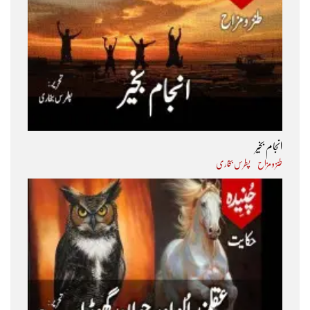
انجام بخیر
طنز و مزاح
پطرس بخاری