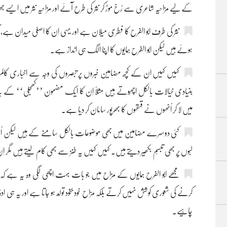
کے لیے مزاحیہ شاعری سے رُخ موڑ کر نثر کی طرح آئے اور مزاحیہ نثر میں 
نثر کی طرف ابو الفرح کا فِطری میلان ہے اور یہی اِن کا اصلی میدان ہے
ہوئے ہیں لیکن ابو الفرح ہمایوں کا اپنا الگ ہی انداز ہے۔
کہیں کہیں ان کے کچھ مضامین خبروں پر تبصروں کی وجہ سے اخباری کالم
بنیادی خیالات بالکل اچھُوتے ہیں مثلاً اِن کا ایک مضمون ’’کھجلی‘‘ کے با
میں لا کر اُنھوں نے قہقہوں کا بھرپور سامان کر دیا ہے۔
کئی دوسرے مضامین میں بھی موضوعات بالکل سامنے کے ہیں لیکن اُنھ
لبوں پر بھی تبسّم بکھیر دیتے ہیں۔ کہیں کہیں یہ طنز سے بھی کام لیتے ہیں مگر ا
مجھے ابو الفرح ہمایوں کے مزاح میں جو بات بہت اچھی لگی وہ یہ ہے کہ 
کرنے کی شعوری کوشش نہیں کرتے بلکہ مزاح خود بخود تولّد ہو جاتا ہے اور یہ ہی 
چاہیے۔