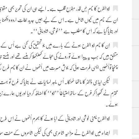
ابو الفرح کا نام جس قدر مُفرّحِ قلب ہے۔ ایسے ہی ان کی تحریر بھی مقوّی
ان کے نام میں کیوں شامل ہے۔ اِس کے لیے ہمیں جدید لُغاتِ اردو دیکھنا پ
اور بتایا گیا ہے کہ اِس کا مطلب ہے ’’خوشی، شادمانی‘‘۔
اِن کا نام ابو الفرح ہونے کے بارے میں جو تحقیق کی گئی ہے اُس کے 
متفق ہیں کہ جب یہ پیدا ہوئے تو رونے کی بجائے کِھلِکھلا کر ہنسے تھے اور ہنس
پہنچا تو اُنھیں ایسی فرحت ہوئی کہ جوشِ مسّرت میں اُنھوں نے ان کا نام فرح رکھ
لیکن لیڈی ڈاکٹر کا ماتھا ٹھنکا۔ اُس ماہر لسانیات نے بتایا کہ فرح تو بہت
محترم نے گھبرا کر فرح کے ساتھ احتیاطاً ’’ابو‘‘ کا اضافہ کر دیا اور یوں ہمارے 
ہوئے۔
ابو الفرح یعنی خوشی اور شادمانی کے ابا ہونے کا بھرم اُنھوں نے اِس طرح رکھ
ابتداء میں ابو الفرح نے مزاحیہ شاعری بھی کی لیکن شاعروں کے منّت سم