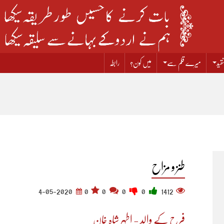
قید
میرے قلم سے
میں کون؟
رابطہ
طنز و مزاح
4-05-2020
0
0
0
0
1412
فرح کے والد - اطہر شاہ خان