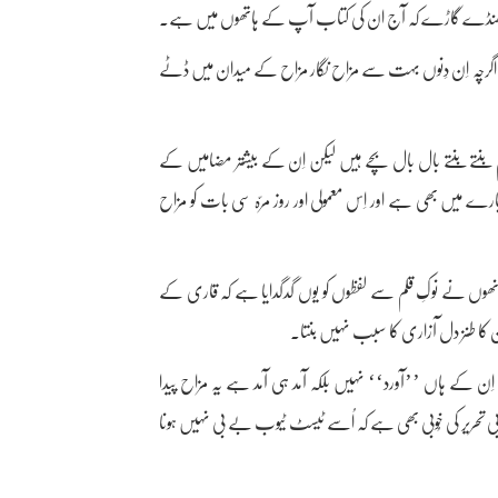
ایسے جھنڈے گاڑے کہ آج ان کی کتاب آپ کے ہاتھوں میں ہے۔
، اگرچہ اِن دِنوں بہت سے مزاح نگار مزاح کے میدان میں ڈٹے
 بنتے بنتے بال بال بچے ہیں لیکن اِن کے بیشتر مضامیں کے
رے میں بھی ہے اور اِس معمولی اور روز مرّہ سی بات کو مزاح
وں نے نوکِ قلم سے لفظوں کو یوں گدگدایا ہے کہ قاری کے
ِن کا طنز دل آزاری کا سبب نہیں بنتا۔
اِن کے ہاں ’’آورد‘‘ نہیں بلکہ آمد ہی آمد ہے یہ مزاح پیدا
ادبی تحریر کی خُوبی بھی ہے کہ اُسے ٹیسٹ ٹیوب بے بی نہیں ہونا