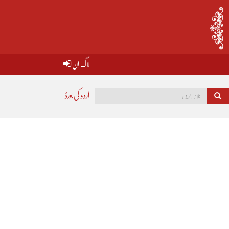
لاگ اِن
اردو کی بورڈ