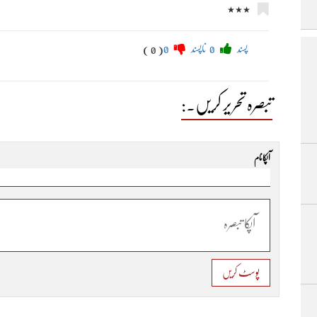
٭٭٭
پسند
0
ناپسند
0
( 0 )
تبصرہ تحریر کریں۔:
آپکا نام
پوسٹ کریں