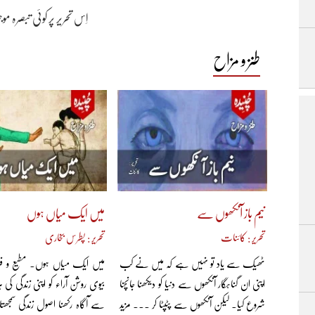
اِس تحریر پر کوئی تبصرہ م
طنز و مزاح
نیم باز آنکھوں سے
میں ایک میاں ہوں
تحریر : کائنات
تحریر : پطرس بخاری
ٹھیک سے یاد تو نہیں ہے کہ میں نے کب
میں ایک میاں ہوں۔ مطیع و فرمان
اپنی ان گناہگار آنکھوں سے دنیا کو دیکھنا جانچنا
بیوی روشن آراء کو اپنی زندگی کی
شروع کیا۔ لیکن آنکھوں سے پٹپٹا کر ... مزید
سے آگاہ رکھنا اصول زندگی سمجھتا