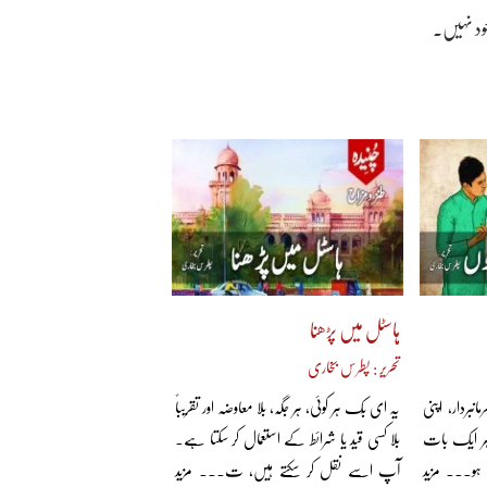
وجود نہیں۔
ہاسٹل میں پڑھنا
تحریر : پطرس بخاری
بردار، اپنی
یہ ای بُک ہر کوئی، ہر جگہ، بلا معاوضہ اور تقریباً
 ہر ایک بات
بلا کسی قید یا شرائط کے استعمال کر سکتا ہے۔
 ہو... مزید
آپ اسے نقل کر سکتے ہیں، ت... مزید