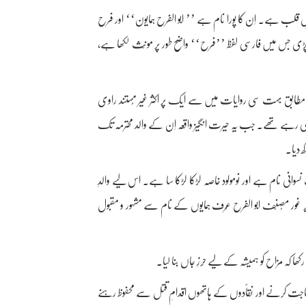
ِ قلب ہے۔ اِن کا پورا نام ہے ’’ ابو الفرح ہمایون‘‘ اور فرح
ڑی جس میں فارسی لفظ ’’فرح‘‘ واضح طور پر مونّث لکھا ہے،
مطابق بہت سی روایات میں سے ایک پر اکثر غیر مُستند راوی
تے ہی رہے تھے۔ جب یہ حیرت انگیز واقعہ اِن کے والد محترمہ تک
 دیا۔
 نسوانی نام ہے اور نومولود خاصہ لڑکا لڑکا سا ہے۔ اس لیے والدِ
زیر غور مُصنّف ابو الفرح عُرف ہمایوں کے نام سے مشہور و مقبول
ا کہ مزاح کو ہمیشہ کے لیے حِرزِ جاں بنا لیا۔
اجت کرنے اور نقاّدوں کے ہاتھوں اقدامِ قتل سے محفوظ رہنے