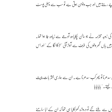
تر گواچے رہتے ہیں اور جب واپسی ہوتی ہے تو سب سے پہلی پوسٹ
زوجہ محترمہ نے جو سالن پکایا وہ آدھے سے زیادہ جلا ہوا تھا۔
ں ہاں گھر والوں کی طرف سے آواز آئی " تڑکا لگا کے " اور اس
 سدھرنا تو پھر کب سدھرنا ہے۔ ان سے ہماری اکثر بات چیت
ے۔ " ہاہاہاہا
ے ملنے گئے تو دروازہ کھڑکایا ہی تھا کہ ان کے ابا سامنے