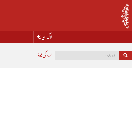
لاگ اِن
اردو کی بورڈ