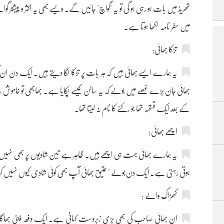
تھریڈ میں بات ہو رہی ہو گی تو یہ "گواچ" جائیں گے۔ ویسے بھی یہ اکثر و پیش
میں سفر نامہ لکھا ہوتا ہے۔
تڑکا بھائی:
یہ ہمارے ایسے بھائی ہیں کہ ہر بات پر تڑکا لگا دیتے ہیں۔ ایک دن ان کی 
بھائی جان بڑے غصے میں بولے کہ یہ سالن کیسے پکایا ہے۔ بھابھی تو خاموش رہی
کے بعد ایک قہقہہ تھا جو رکنے کا نام نہ لیتا تھا۔
اچھے بھائی:
یہ ہمارے بھائی بہت ہی اچھے ہیں۔ ظاہر ہے تین شادیوں پر بھی نہیں
ہوتی رہتی ہے۔ ایک دن بولے " عتیق بھائی آپ بھی کوئی شادی کیوں نہیں کر لیت
کھڑاک والے :
ان بھائی صاحب کی بھی بڑی زبردست کہانی ہے۔ ایک دفعہ اپنی بھاگاں س