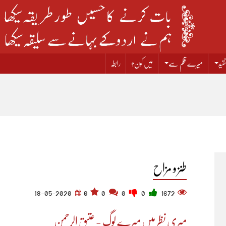
قید
میرے قلم سے
میں کون؟
رابطہ
طنز و مزاح
18-05-2020
0
0
0
0
1672
میری نظر میں میرے لوگ - عتیق الرحمن