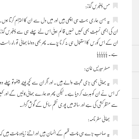
مس ڈینجرس گڈز:
یہ بہن ہماری بہت ہی اچھی ہیں اور میں دل سے ان کا احترام کرتا ہوں۔ 
ان کی ابھی نسبت بھی کہیں نہیں قائم ہوئی اس لئے پہلے ہی سے ڈینجرس گڈز کا کو
ان کے اس کورس کا استعمال ہی نہ کرنا پڑے۔ پھر بھی دولہا بھائی تو راہ راست 
ہے۔ ہاہاہاہاہا
مسٹر سیریس خان:
یہ بھائی بھی بڑی محبت والے ہیں۔ اور اگر ان سے کچھ پوچھ بیٹھو تو پہلے
کہ اس نے ان کو ہرٹ کر دیا ہے۔ لیکن پھر وہ ہمارے بھائی بولیں گے اور کہی
سے منظر کشی کی ہے اور ساتھ میں پوری نظم سائل کے گوش گزار۔
بھائی سفر نامہ:
یہ صاحب بڑے ہی چست قسم کے انسان ہیں اور اتنے زیادہ چست ہیں کہ ک