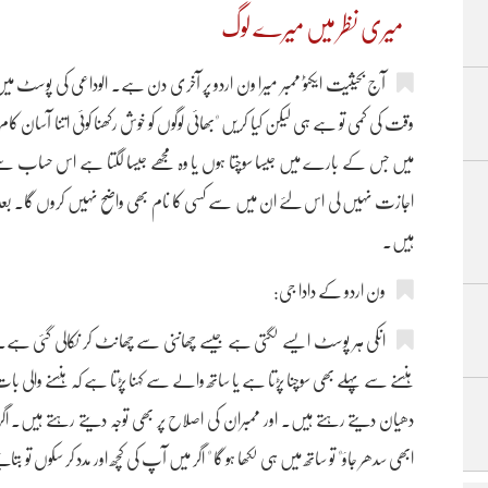
میری نظر میں میرے لوگ
آج بحیثیت ایکٹو ممبر میرا ون اردو پر آخری دن ہے۔ الوداعی کی پوسٹ
وقت کی کمی تو ہے ہی لیکن کیا کریں "بھائی لوگوں کو خوش رکھنا کوئی اتنا آس
میں جس کے بارے میں جیسا سوچتا ہوں یا وہ مجھے جیسا لگتا ہے اس حساب سے
اجازت نہیں لی اس لئے ان میں سے کسی کا نام بھی واضح نہیں کروں گا۔ بعد
ہیں۔
ون اردو کے دادا جی:
انکی ہر پوسٹ ایسے لگتی ہے جیسے چھاننی سے چھانٹ کر نکالی گئی ہے۔ سنج
ہنسنے سے پہلے بھی سوچنا پڑتا ہے یا ساتھ والے سے کہنا پڑتا ہے کہ ہنسنے والی ب
دھیان دیتے رہتے ہیں۔ اور ممبران کی اصلاح پر بھی توجہ دیتے رہتے ہیں۔ اگ
ابھی سدھر جاؤ" تو ساتھ میں ہی لکھا ہو گا " اگر میں آپ کی کچھ اور مدد کر سکوں تو بتائ