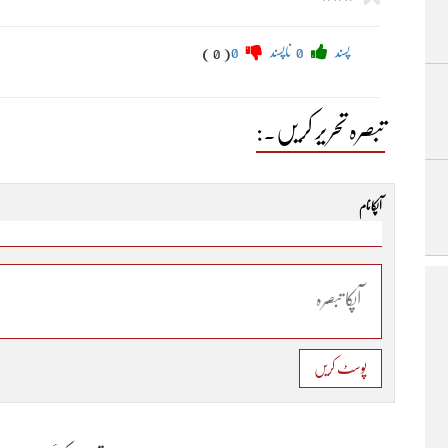
پسند
0
ناپسند
0
( 0 )
تبصرہ تحریر کریں۔:
آپکا نام
پوسٹ کریں