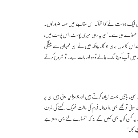
 میں ایک دوست نے کہا تھا کہ اس مقابلے میں حصہ ضرور لوں۔
ان کام تھوڑے ہی ہے۔ " خیر یہ رہی میری پوسٹ، اس پوسٹ میں،
 اس کا حال بیان ہو گا۔ چونکہ میں نے ان ممبران سے پیشگی
 میں آپ کو پتا لگ جائے تو وہ اور بات ہے۔ تو شروع کرتے
یدہ باتیں بہت زیادہ کرتے ہیں اور جو مزاحیہ ہوتی ہیں ان پر
ات ہوئی تو مجھے بھی بتا دینا۔ فورم کی حالت ٹھیک رکھنے کی طرف
ر یہ کسی کو یہ بھی کہیں گے نہ کہ "تمہارے لئے یہی بہتر ہے
یے گا۔"