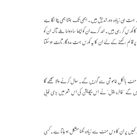
بہت ہی زیادہ دور اندیش ہیں۔ ابھی تک جتنا بھی پتا لگا ہے
رس کر رہی ہیں۔ اللہ کرے ان کو اچھا سا دولہا ملے تا کہ ان کو
پر قائم رکھنے کے لئے ان کا یہ کورس بہت مددگار ثابت ہو سکتا
 دو منٹ بالکل خاموشی سے گزریں گے۔ سوال کرنے والا سمجھے گا
ں گے " فاخرہ بتول" نے اس سیچویشن کی اس شعر میں بڑی خوبی
ہیں پر ان کا دس منٹ سے زیادہ ٹکنا مشکل ہو جاتا ہے۔ کسی