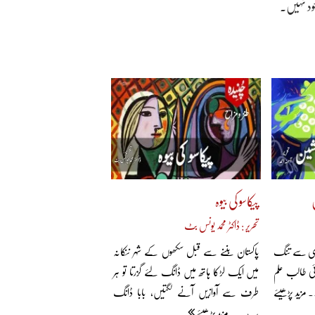
وجود نہیں۔
پیکاسو کی بیوہ
تحریر : ڈاکٹر محمد یونس بٹ
اضری سے تنگ
پاکستان بننے سے قبل سکھوں کے شہر ننکانہ
 کوئی طالب علم
میں ایک لڑکا ہاتھ میں ڈانگ لئے گزرتا تو ہر
مزید پڑھیئے
طرف سے آوازیں آنے لگتیں، بابا ڈانگ
ب... مزید پڑھیئے