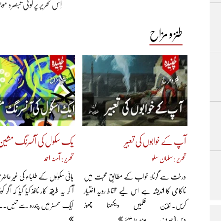
اِس تحریر پر کوئی تبصرہ م
طنز و مزاح
آپ کے خوابوں کی تعبیر
یک سکول کی آنسرنگ مشین
تحریر : سلمان سلو
تحریر : آمنہ احمد
درخت سے گرنا: خواب کے مطابق محبت میں
ہائی سکولوں کے طلباء کی غیر ح
ناکامی کا اندیشہ ہے اس لیے محتاط رویہ اختیار
آ کر یہ طریقہ کار نافذ کیا گیا کہ اگر
کریں۔انڈین فلمیں دیکھنا چھوڑ
ایک سمسٹر میں پندرہ سے تیس... 
دیں{صرف... مزید پڑھیئے