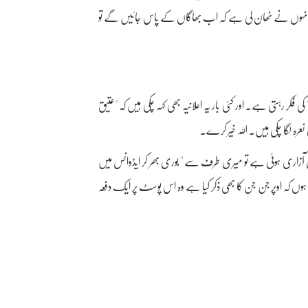
 انہوں نے ٹھان لی ہے کہ اب بھاگاں کے پاس جائیں گے تو
کر رہتی ہے۔ اور کئی بار یہ اعلانیہ بھی کہہ چکی ہیں کہ "عتیق
نعرہ لگا چکی ہیں۔ اللہ خیر کرے۔
 دل آزاری ہوئی ہے تو میری طرف سے " بوری بھر کر ایڈوانس میں
 ہوں کہ اوپر جن جن کا بھی ذکر کیا ہے وہ اس پوسٹ پر ایک دفعہ