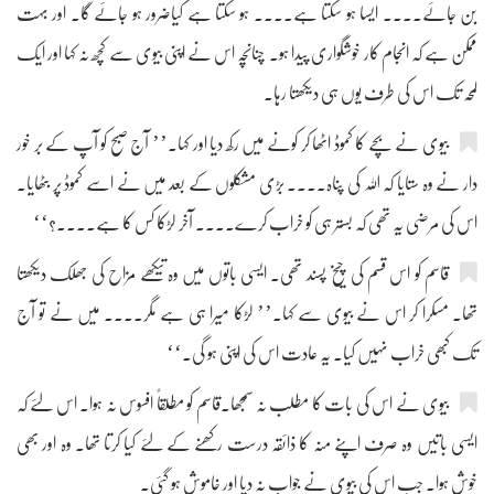
بن جائے.... ایسا ہو سکتا ہے.... ہو سکتا ہے کیاضرور ہو جائے گا۔ اور بہت
ممکن ہے کہ انجام کار خوشگواری پیدا ہو۔ چنانچہ اس نے اپنی بیوی سے کچھ نہ کہا اور ایک
لمحہ تک اس کی طرف یوں ہی دیکھتا رہا۔
بیوی نے بچے کا کموڈ اٹھا کر کونے میں رکھ دیا اور کہا۔’’ آج صبح کو آپ کے بر خور
دار نے وہ ستایا کہ اللہ کی پناہ.... بڑی مشکلوں کے بعد میں نے اسے کموڈ پر بٹھایا۔
اس کی مرضی یہ تھی کہ بستر ہی کو خراب کرے.... آخر لڑکا کس کا ہے....؟‘‘
قاسم کو اس قسم کی چیخ پسند تھی۔ ایسی باتوں میں وہ تیکھے مزاح کی جھلک دیکھتا
تھا۔ مسکرا کر اس نے بیوی سے کہا۔’’ لڑکا میرا ہی ہے مگر.... میں نے تو آج
تک کبھی خراب نہیں کیا۔ یہ عادت اس کی اپنی ہو گی۔‘‘
بیوی نے اس کی بات کا مطلب نہ سمجھا۔قاسم کو مطلقاً افسوس نہ ہوا۔ اس لئے کہ
ایسی باتیں وہ صرف اپنے منہ کا ذائقہ درست رکھنے کے لئے کیا کرتا تھا۔ وہ اور بھی
خوش ہوا۔ جب اس کی بیوی نے جواب نہ دیا اور خاموش ہو گئی۔