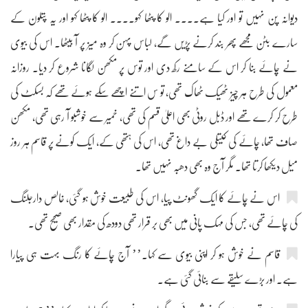
دیوانہ پن نہیں تو اور کیا ہے.... الو کا پٹھا کہو.... الو کا پٹھا کہو اور یہ پتلون کے
سارے بٹن مجھے پھر بند کرنے پڑیں گے، لباس پہن کر وہ میز پر آ بیٹھا۔ اس کی بیوی
نے چائے بنا کر اس کے سامنے رکھ دی اور توس پر مکھن لگانا شروع کر دیا۔ روزانہ
معمول کی طرح ہر چیز ٹھیک ٹھاک تھی، تو س اتنے اچھے سکے ہوئے تھے کہ بسکٹ کی
طرح کر کرے تھے اور ڈبل روٹی بھی اعلیٰ قسم کی تھی، خمیر سے خوشبو آ رہی تھی، مکھن
صاف تھا، چائے کی کیتلی بے داغ تھی، اس کی ہتھی کے، ایک کونے پر قاسم ہر روز
میل دیکھا کرتا تھا۔ مگر آج وہ بھی دھبہ نہیں تھا۔
اس نے چائے کا ایک گھونٹ پیا، اس کی طبیعت خوش ہو گئی، خالص دارجلنگ
کی چائے تھی، جس کی مہک پانی میں بھی بر قرار تھی دودھ کی مقدار بھی صحیح تھی۔
قاسم نے خوش ہو کر اپنی بیوی سے کہا۔’’ آج چائے کا رنگ بہت ہی پیارا
ہے۔ اور بڑے سلیقے سے بنائی گئی ہے۔