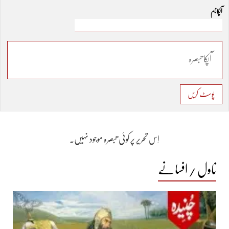
آپکا نام
پوسٹ کریں
اِس تحریر پر کوئی تبصرہ موجود نہیں۔
ناول / افسانے