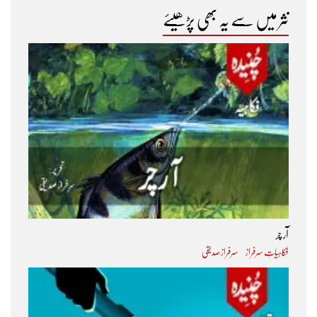
نثر میں سے یہ بھی پڑھیئے
آر چر
فکاہیاتِ سرفراز
سرفراز صدیقی