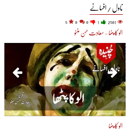
ناول / افسانے
5
0
0
1
2501
الو کا پٹھا - سعادت حسن منٹو
الو کا پٹھا