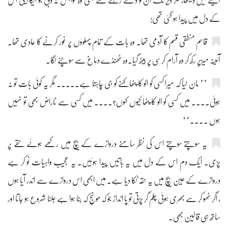
آئینے میں دیکھا، مگر دیر تک ان کو دیکھتے رہنے سے بھی وہ خواہش نہ دبی جو ایکا ایکی اس
کے دل میں پیدا ہو گئی تھی!
قاسم منطقی قسم کا آدمی تھا۔ وہ بات کے تمام پہلوؤں پر غور کرنے کا عادی تھا۔
آئینہ میزپر رکھ کر وہ آرام کرسی پر بیٹھ گیا۔وہ ٹھنڈے دماغ سے سوچنے لگا۔
’’ مان لیا کہ میرا کسی کو الو کا پٹھا کہنے کو جی چاہتا ہے۔.... مگر یہ کوئی بات تو نہ
ہوئی.... میں کسی کو الو کا پٹھا کیوں کہوں؟.... میں کسی سے ناراض بھی تو نہیں
ہوں ....‘‘
یہ سوچتے سوچتے اس کی نظر سامنے دروازے کے بیچ میں رکھے ہوئے حقے پر
پڑی۔ ایک دم اس کے دل میں یہ باتیں پیدا ہوئیں۔ یہ عجیب واہیات نو کر ہے
دروازے کے عین بیچ میں یہ حقہ ٹکا دیا ہے۔ میں ابھی اس دروازے سے اندر آیا ہوں
، اگر ٹھو کر سے بھری ہوئی چلم گر پڑتی تو پا انداز جو کہ مونج کہ بنا ہوا ہے جلنا شروع ہو جاتا اور
ساتھ ہی قالین بھی۔