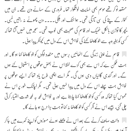
مستعد نو کر تھے موسم بھی نہایت خوشگوار تھا۔ فروری کے سہانے دن تھے۔ جن میں
کنوار کے پتے کی سی تازگی تھی۔ ہوا خنک اور ہلکی.... دن چھوٹے نہ راتیں لمبی۔
نیچر کا توازن بالکل ٹھیک اور قاسم کی صحبت بھی خوب تھی۔ سمجھ میں نہیں آتا تھا کہ
کسی کو بغیر وجہ سے الو کا پٹھا کہنے کی خواہش اس کے دل میں کیونکر پیدا ہوئی۔
قاسم نے اپنی زندگی کے اٹھائیس برسوں میں متعدد لوگوں کو الو کا پٹھا کہا ہو گا۔ اور
بہت ممکن ہے کہ اس سے بھی کڑے لفظ اس نے بعض موقعوں پر استعمال کئے ہوں
گے۔ اور گندی گالیاں دی ہوں گی۔ مگر اسے اچھی طرح یاد تھا کہ ایسے موقعوں پر
خواہش بہت پہلے اس کے دل میں پیدا نہیں ہوئی تھی۔ مگر اچانک طور پر اس نے
محسوس کیا تھا کہ وہ کسی کو الو کا پٹھا کہنا چاہتا ہے اور یہ خواہش لمحہ بہ لمحہ شدت اختیار کرتی
چلی گئی، جیسے اس نے اگر کسی کو الو کا پٹھا نہ کہا تو بہت بڑا حرج ہو جائے گا۔
دانت صاف کرنے کے بعد اس نے چھلے ہوئے مسوڑوں کو اپنے کمرے میں جا کر