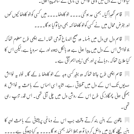
گیا تو اس کے دل میں وہی خواہش نئی تازگی کے ساتھ پیدا ہوئی۔
قاسم گھبرا گیا۔ بھئی حد ہو گئی.... الو کا پٹھا.... میں کسی کو الو کا پٹھا کیوں کہوں
اور بفرض محال میں نے کسی کو الو کا پٹھا کہہ بھی دیا تو کیا ہو گا....
قاسم دل ہی دل میں ہنسا۔ وہ صحیح الدماغ آدمی تھا۔ اسے اچھی طرح معلوم تھا کہ
جو خواہش اس کے دل میں پیدا ہوئی ہے وہ بالکل بیہودہ اور بے سرو پا ہے،لیکن اس کا
کیا علاج تھا کہ ، دبانے پر اور بھی زیادہ ابھر آتی ہے۔
قاسم اچھی طرح جانتا تھا کہ وہ بغیر کسی وجہ کے الو کا پٹھا نہ کہے گا۔ خواہ یہ خواہش
صدیوں تک اس کے دل میں تلملاتی رہے، شاید اسی احساس کے باعث یہ خواہش جو
بھٹکی ہوئی چمگادڑ کی طرح اس کے روشن دل میں چلی آئی تھی۔ اس قدر تڑپ رہی
تھی۔
پتلون کے بٹن بند کرتے وقت جب اس نے دماغی پریشانی کے باعث اوپر کا
بٹن نچلے کاج میں داخل کر دیا تو وہ جھلا اٹھا، بھئی ہو گا.... یہ کیا بیہودگی ہے....