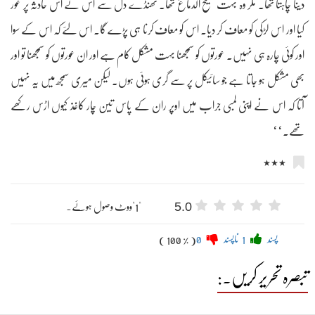
دینا چاہتا تھا۔ مگر وہ بہت صحیح الدماغ تھا۔ ٹھنڈے دل سے اس نے اس حادثہ پر غور
کیا اور اس لڑکی کو معاف کر دیا۔ اس کو معاف کرنا ہی پڑے گا۔ اس لئے کہ اس کے سوا
اور کوئی چارہ ہی نہیں۔ عورتوں کو سمجھنا بہت مشکل کام ہے اور ان عورتوں کو سمجھنا تو اور
بھی مشکل ہو جاتا ہے جو سائیکل پر سے گری ہوئی ہوں۔ لیکن میری سمجھ میں یہ نہیں
آتا کہ اس نے اپنی لمبی جراب میں اوپر ران کے پاس تین چار کاغذ کیوں اڑس رکھے
تھے۔‘‘
٭٭٭
5.0
"1"ووٹ وصول ہوئے۔
پسند
1
ناپسند
0
( 100 % )
تبصرہ تحریر کریں۔: