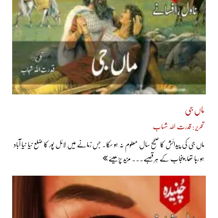
ماں جی
تحریر : قدرت اللہ شہاب
ماں جی کی پیدائش کا صحیح سال معلوم نہ ہو سکا۔ جس زمانے میں لائل پور کا ضلع نیا نیا آباد
ہو رہا تھا، پنجاب کے ہر قصبے... مزید پڑھیئے