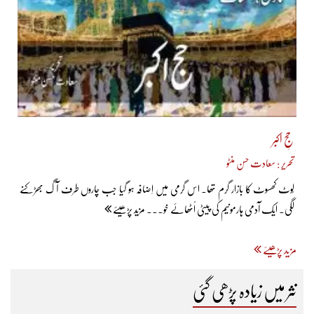
حجِ اکبر
تحریر : سعادت حسن منٹو
لُوٹ کھسوٹ کا بازار گرم تھا۔ اس گرمی میں اِضافہ ہو گیا جب چاروں طرف آگ بھڑکنے
لگی۔ ایک آدمی ہارمونیم کی پیٹی اُٹھائے خو... مزید پڑھیئے
مزید پڑھیئے
نثر میں زیادہ پڑھی گئی