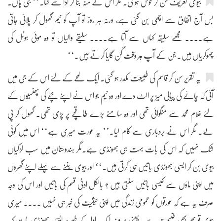
بیوی تعریف سن کر خوش ہو ئی۔ مگر اس نے منہ بنا کر ادا سے کہا۔’’ جی ہاں۔
بس آج اتفاق سے اچھی بن گئی ہے، ورنہ ہر روز تو آپ کو نیم گھول کر پلائی جاتی
ہے.... مجھے سلیقہ کہاں سے آتا ہے.... سلیقے والیاں تو وہ موئی ہوٹل کی
چھوکریاں ہیں۔ جن کے آپ ہر وقت گن گایا کرتے ہیں۔‘‘
یہ تقریر سن کر قاسم کی طبیعت مکدر ہو گئی۔ ایک لمحے کے لئے اس کے جی میں
آئی کہ چائے کی پیالی میز پر الٹ دے اور وہ نیم جو اس نے اپنے بچے کی پھنسیوں کے
لئے غلام محمد سے منگوائی تھی اور وہ سامنے بڑے طاقچے پر پڑی تھی۔ گھول کر پی
لے۔ مگر اس نے بردباری سے کام لیا۔’’ یہ عورت میری ہے‘‘ اس میں کوئی
شک نہیں کہ اس کی بات بہت ہی بھونڈی ہے۔مگر ہندوستان میں سب لڑکیاں
بیوی بن کر ایسی بھونڈی باتیں ہی کرتی ہیں۔‘‘ اور بیوی بننے سے پہلے اپنے گھروں
میں اپنی ماؤں سے کیسی باتیں سنتی ہیں ؟ بالکل ادنیٰ قسم کی باتیں اور اس کی وجہ
صرف یہ ہے کہ عورتوں کو عمومی زندگی میں اپنی حیثیت کی خبر ہی نہیں .... میری
بیوی تو پھر بھی غنیمت ہے۔ یعنی صرف ایک ادا کے طور پر ایسی بھونڈی بات کہہ