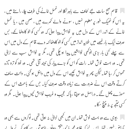
قاسم صبح سات بجے لحاف سے باہر نکلا اور غسل خانے کی طرف چلا، راستے میں ،
یہ اس کو ٹھیک طور پر معلوم نہیں ، سونے والے کمرے میں ، صحن میں ، یا غسل
خانے کے اندر اس کے دل میں یہ خواہش پیدا ہوئی کہ وہ کسی کو الو کا پٹھا کہے، بس
صرف ایک بار غصے میں طنزیہ انداز میں کسی کو الو کا پٹھا کہہ دے، قاسم کے دل میں اس
سے پہلے کئی بار بڑی انوکھی خواہشیں پیدا ہو چکی تھی۔ مگر یہ خواہش سب سے نرالی
تھی۔ وہ بہت خوش تھا۔ رات کو اس کو بڑے پیار کی نیند آئی تھی۔ وہ خود کو ترو تازہ
محسوس کر رہا تھا۔لیکن پھر یہ خواہش کیسے اس کے دل میں داخل ہو گئی۔ دانت صاف
کرتے وقت اس نے ضرورت سے زیادہ وقت صرف کیا۔ جس کے باعث اس کے
مسوڑے چھل گئے۔ دراصل وہ سوچتا رہا کہ عجیب و غریب خواہش کیوں پیدا ہوئی۔ مگر وہ
کسی نتیجہ پر نہ پہنچ سکا۔
بیوی سے وہ بہت خوش تھا۔ ان میں کبھی لڑائی نہ ہوتی تھی۔ نو کروں سے بھی وہ
ناراض نہیں تھا۔ اس لئے کہ غلام محمد یا نبی بخش دونوں خاموشی سے کام کرنے والے