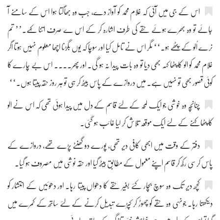
اس کے جی میں آئی کہ غلام محمد کو آواز دے، جب وہ بھاگتا ہوا اس کے سامنے آ
جائے تو وہ بھرے ہوئے حقے کی طرف اشارہ کر کے اس ے صرف اتنا کہے۔’’ تم
نرے اُلو کے پٹھے ہو۔‘‘ مگر اس نے تامل کیا اور سوچا کہ یوں بگڑنا اچھا معلوم نہیں ہوتا اگر
غلام محمد کو الو کا پٹھا کہہ بھی دیا تو وہ بات پیدا نہ ہو گی۔ اور پھر.... اس بے چارے کا
کوئی قصور بھی تو نہیں ہے۔ میں دروازے کے پاس بیٹھ کر ہی تو ہر روز حقہ پیتا ہوں۔‘‘
چنانچہ وہ خوشی جو ایک لمحہ کے لئے قاسم کے دل میں پیدا ہوئی تھی کہ اس نے الو
کا پٹھا کہنے کے لئے ایک موقعہ تلاش کر لیا غائب ہو گئی۔
دفتر کے وقت میں ابھی کافی دیر تھی، پورے دو گھنٹے پڑے تھے، دروازے کے
پاس کرسی رکھ کر قاسم اپنے معمول کے مطابق بیٹھ گیا اور حقہ نوشی میں مصروف ہو گیا۔
کچھ دیر تک وہ سوچ بچار کئے بغیر حقے کا دھواں پیتا رہا۔ اور دھوئیں کے انتشار کو
دیکھتا رہا۔ جونہی وہ حقے کو چھوڑ کر کپڑے تبدیل کرنے کے لئے ساتھ کے کمرے میں