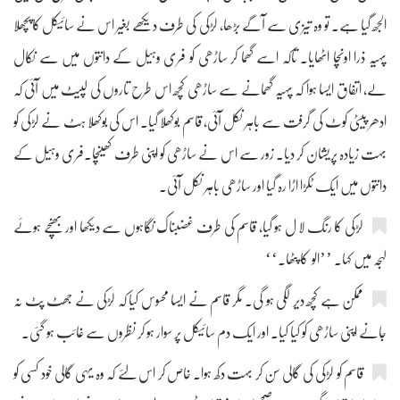
الجھ گیا ہے۔ تو وہ تیزی سے آگے بڑھا، لڑکی کی طرف دیکھے بغیر اس نے سائیکل کا پچھلا
پہیہ ذرا اونچا اٹھایا۔ تاکہ اسے گھما کر ساڑھی کو فری وہیل کے دانتوں میں سے نکال
لے، اتفاق ایسا ہوا کہ پہیہ گھمانے سے ساڑھی کچھ اس طرح تاروں کی لپیٹ میں آئی کہ
ادھر پیٹی کوٹ کی گرفت سے باہر نکل آئی، قاسم بوکھلا گیا۔ اس کی بوکھلا ہٹ نے لڑکی کو
بہت زیادہ پریشان کر دیا۔ زور سے اس نے ساڑھی کو اپنی طرف کھینچا۔فری وہیل کے
دانتوں میں ایک ٹکڑا اڑا رہ گیا اور ساڑھی باہر نکل آئی۔
لڑکی کا رنگ لا ل ہو گیا، قاسم کی طرف غضبناک نگاہوں سے دیکھا اور بھنچے ہوئے
لہجہ میں کہا۔ ’’الو کا پٹھا۔‘‘
ممکن ہے کچھ دیر لگی ہو گی۔ مگر قاسم نے ایسا محسوس کیا کہ لڑکی نے جھٹ پٹ نہ
جانے اپنی ساڑھی کو کیا کیا۔ اور ایک دم سائیکل پر سوار ہو کر نظروں سے غائب ہو گئی۔
قاسم کو لڑکی کی گالی سن کر بہت دکھ ہوا۔ خاص کر اس لئے کہ وہ یہی گالی خود کسی کو