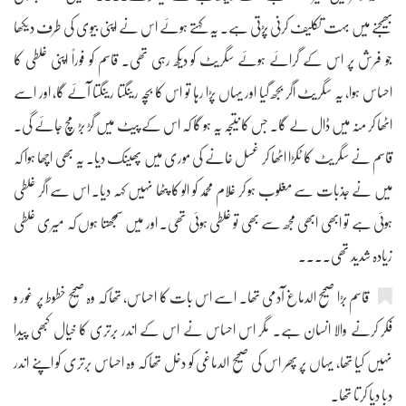
بھیجنے میں بہت تکلیف کرنی پڑتی ہے۔ یہ کہتے ہوئے اس نے اپنی بیوی کی طرف دیکھا
جو فرش پر اس کے گرائے ہوئے سگریٹ کو دیکھ رہی تھی۔ قاسم کو فوراً اپنی غلطی کا
احساس ہوا، یہ سگریٹ اگر بجھ گیا اور یہاں پڑا رہا تو اس کا بچہ رینگتا رینگتا آئے گا، اور اسے
اٹھا کر منہ میں ڈال لے گا۔ جس کا نتیجہ یہ ہو گا کہ اس کے پیٹ میں گڑ بڑ مچ جائے گی۔
قاسم نے سگریٹ کا ٹکڑا اٹھا کر غسل خانے کی موری میں پھینک دیا۔ یہ بھی اچھا ہوا کہ
میں نے جذبات سے مغلوب ہو کر غلام محمد کو الو کا پٹھا نہیں کہہ دیا۔ اس سے اگر غلطی
ہوئی ہے تو ابھی ابھی مجھ سے بھی تو غلطی ہوئی تھی۔ اور میں سمجھتا ہوں کہ میری غلطی
زیادہ شدید تھی....
قاسم بڑا صحیح الدماغ آدمی تھا۔ اسے اس بات کا احساس، تھا کہ وہ صحیح خطوط پر غور و
فکر کرنے والا انسان ہے۔ مگر اس احساس نے اس کے اندر برتری کا خیال کبھی پیدا
نہیں کیا تھا، یہاں پر پھر اس کی صحیح الدماغی کو دخل تھا کہ وہ احساس برتری کو اپنے اندر
دبا دیا کرتا تھا۔