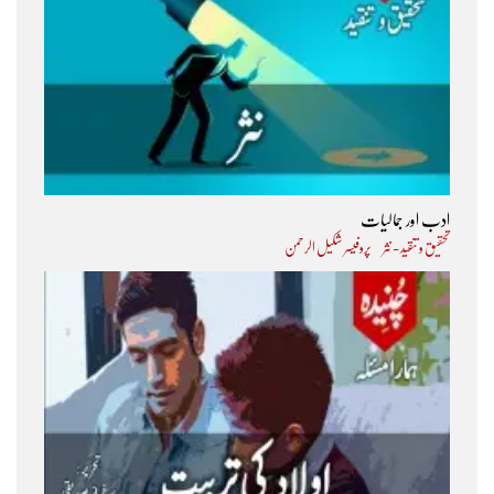
ادب اور جمالیات
تحقیق و تنقید - نثر
پروفیسر شکیل الرحمن