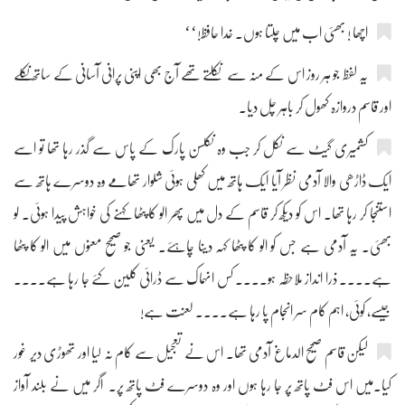
اچھا ! بھئی اب میں چلتا ہوں۔ خدا حافظ!‘‘
یہ لفظ جو ہر روز اس کے منہ سے نکلتے تھے آج بھی اپنی پرانی آسانی کے ساتھ نکلے
اور قاسم دروازہ کھول کر باہر چل دیا۔
کشمیری گیٹ سے نکل کر جب وہ نکلسن پارک کے پاس سے گذر رہا تھا تو اسے
ایک ڈاڑھی والا آدمی نظر آیا ایک ہاتھ میں کھلی ہوئی شلوار تھامے وہ دوسرے ہاتھ سے
استنجا کر رہا تھا۔ اس کو دیکھ کر قاسم کے دل میں پھر الو کا پٹھا کہنے کی خواہش پیدا ہوئی۔ لو
بھئی۔ یہ آدمی ہے جس کو الو کا پٹھا کہہ دینا چاہئے۔ یعنی جو صحیح معنوں میں الو کا پٹھا
ہے.... ذرا انداز ملاحظہ ہو.... کس انہماک سے ڈرائی کلین کئے جا رہا ہے....
جیسے، کوئی، اہم کام سر انجام پا رہا ہے.... لعنت ہے!
لیکن قاسم صحیح الدماغ آدمی تھا۔ اس نے تعجیل سے کام نہ لیا اور تھوڑی دیر غور
کیا۔میں اس فٹ پاتھ پر جا رہا ہوں اور وہ دوسرے فٹ پاتھ پر۔ اگر میں نے بلند آواز