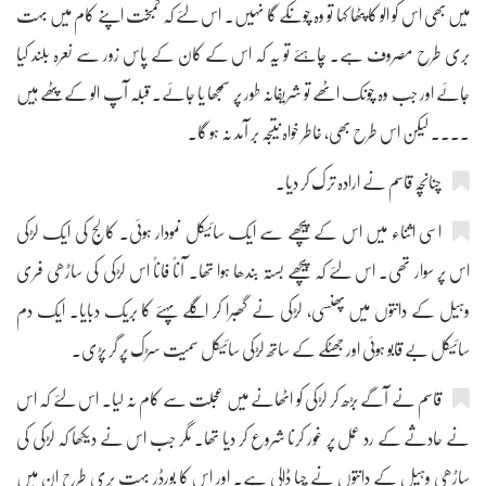
میں بھی اس کو الو کا پٹھا کہا تو وہ چونکے گا نہیں۔ اس لئے کہ کمبخت اپنے کام میں بہت
بری طرح مصروف ہے۔ چاہئے تو یہ کہ اس کے کان کے پاس زور سے نعرہ بلند کیا
جائے اور جب وہ چونک اٹھے تو شریفانہ طور پر سمجھا یا جائے۔ قبلہ آپ الو کے پٹھے ہیں
.... لیکن اس طرح بھی، خاطر خواہ نتیجہ بر آمد نہ ہو گا۔
چنانچہ قاسم نے ارادہ ترک کر دیا۔
اسی اثناء میں اس کے پیچھے سے ایک سائیکل نمودار ہوئی۔ کالج کی ایک لڑکی
اس پر سوار تھی۔ اس لئے کہ پیچھے بستہ بندھا ہوا تھا۔ آناً فاناً اس لڑکی کی ساڑھی فری
وہیل کے دانتوں میں پھنسی، لڑکی نے گھبرا کر اگلے پہئے کا بریک دبایا۔ ایک دم
سائیکل بے قابو ہوئی اور جھٹکے کے ساتھ لڑکی سائیکل سمیت سڑک پر گر پڑی۔
قاسم نے آگے بڑھ کر لڑکی کو اٹھانے میں عجلت سے کام نہ لیا۔ اس لئے کہ اس
نے حادثے کے رد عمل پر غور کرنا شروع کر دیا تھا۔ مگر جب اس نے دیکھا کہ لڑکی کی
ساڑھی وہیل کے دانتوں نے چبا ڈالی ہے۔ اور اس کا بورڈر بہت بری طرح ان میں