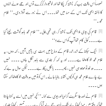
خصوصاً اس وقت جب کہ ناشتہ کر چکا تھا اور خوشبو دار کُرکُرے توس اور تلے ہوئے انڈوں
کا ذائقہ ابھی تک اس کے منہ میں تھا.... اس نے زور سے آواز دی۔’’ غلام
محمد۔‘‘
قاسم کی بیوی جو ابھی تک ناشتہ کر رہی تھی بولی۔’’ غلام محمد باہر گوشت لینے گیا
ہے.... کوئی کام تھا آپ کو اس سے؟‘‘
ایک سیکنڈ کے اندر اندر قاسم کے دماغ میں بہت سی باتیں آئیں ، کہہ دوں ، یہ
غلام محمد الو کا پٹھا ہے.... اور یہ کہہ کر جلدی سے باہر نکل جاؤں .... نہیں
.... وہ خود تو موجود ہی نہیں ، پھر.... بالکل بیکار ہے.... لیکن سوال یہ ہے کہ
بے چارے غلام محمد ہی کو کیوں نشانہ بنایا جائے۔ اس کو تو میں ہر وقت الو کا پٹھا کہہ سکتا
ہوں ....
قاسم نے ادھ جلا سگریٹ گرا دیا اور بیوی سے کہا۔’’ کچھ نہیں میں اسے یہ کہنا چاہتا
تھا کہ دفتر میں میرا کھانا بے شک ڈیڑھ بجے لے آیا کرے.... تمہیں کھانا جلدی