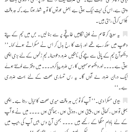
دیتی ہے، اس کی نیت نیک ہوتی ہے بعض عورتوں کا تو یہ شعار ہوتا ہے۔ کہ ہر وقت
بکواس کرتی رہتی ہیں۔
یہ سوچ کر قاسم نے اپنی نگاہیں طاقچے پر سے ہٹا لیں۔ جس میں نیم کے پتے
دھوپ میں سوکھ رہے تھے اور بات کا رخ بدل کر اس نے مسکراتے ہوئے کہا۔’’
دیکھو آج نیم کے پانی سے بچے کی ٹانگیں ضرور دھو دینا۔ نیم زخموں کے لئے بڑی اچھی
ہوتی ہے.... اور دیکھو موسمبیوں کا رس ضرور پیا کرو.... میں دفتر سے لوٹتے ہوئے
ایک درجن ضرور لے آؤں گا۔ یہ رس تمہاری صحت کے لئے بہت ضروری
ہے۔‘‘
بیوی مسکرا دی۔’’ آپ کو تو بس ہر وقت میری صحت کا خیال رہتا ہے۔ اچھی
بھلی تو ہوں ، کھاتی ہوں ، پیتی ہوں ، دوڑتی ہوں ، بھاگتی ہوں .... میں نے جو آپ
کے لئے بادام منگوا کے رکھے ہیں .... بھئی آج دس بیس آپ کی جیب میں