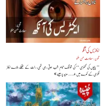
ایکٹریس کی آنکھ
تحریر : سعادت حسن منٹو
’’ پاپوں کی گٹھڑی ‘‘ کی شوٹنگ تمام شب ہوتی رہی تھی، رات کے تھکے ماندے ایکٹر
لکڑی کے کمرے میں جو... مزید پڑھیئے