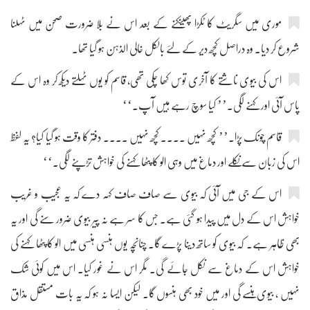
موری میں سگریٹ کا ٹکڑا پھینکنے کے بعد اس نے بلا ضرورت صحن میں ٹہلنا
شروع کر دیا۔ وہ دراصل کچھ دیر کے لئے بالکل خالی الذہن ہو گیا تھا۔
اس کی بیوی ناشتے کا آخری توس کھا چکی تھی، قاسم کو یوں ٹہلتے دیکھ کر وہ اس کے
پاس آئی اور کہنے لگی۔’’ کیا سوچ رہے ہیں آپ۔‘‘
قاسم چونک پڑا۔’’ کچھ نہیں .... کچھ نہیں .... دفتر کا وقت ہو گیا کیا؟ یہ لفظ
اس کی زبان سے نکلے اور دماغ میں وہی الو کا پٹھا کہنے کی خواہش تڑپنے لگی۔‘‘
اس کے جی میں آئی کہ بیوی سے صاف صاف کہہ دے کہ یہ عجیب و غریب
خواہش اس کے دل میں پیدا ہو گئی ہے۔ جس کا سر ہے نہ پیر بیوی ضرور سنے گی اور یہ
بھی ظاہر ہے۔ کہ بیوی کو ساتھ دینا پڑے گا۔ چنانچہ یوں ہنسی ہنسی میں الو کا پٹھا کہنے کی
خواہش اس کے دماغ سے نکل جائے گی۔ مگر اس نے غور کیا۔ اس میں کوئی شک
نہیں ، بیوی ہنسے گی اور میں خود بھی ہنسوں گا۔ لیکن ایسا نہ ہو کہ یہ بات مستقل مذاق