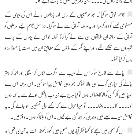
ڈالے بنا نہ رہوں گی.... لیکن دفتر میں کہیں نہ بانٹ دیجئے گا۔‘‘
قاسم خوش ہو گیا کہ چلو موسمبیوں کے رس اور باداموں ، نے اس کی بیوی کے
مصنوعی غصے کو دور کر دیا اور یہ مرحلہ آسانی سے طے ہو گیا۔ دراصل قاسم ایسے مرحلوں کو
آسانی کے ساتھ ان طریقوں ہی سے طے کیا کرتا تھا۔ جو اس نے پڑوس کے پرانے
شوہروں سے سیکھے تھے، اور اپنے گھر کے ماحول کے مطابق ان میں بہت یا تھوڑا رد و
بدل کر لیا تھا۔
چائے سے فارغ ہو کر اس نے جیب سے سگریٹ نکال کر سلگایا اور اٹھ کر دفتر
جانے کی تیاری کرنے ہی والا تھا کہ پھر وہی خواہش پیدا ہو گئی۔ اس مرتبہ اس نے
سوچا، میں اگر کسی کو الو کا پٹھا کہہ دوں تو کیا ہرج ہے زیر لب بالکل ہولے سے یہ کہہ دوں
الو.... کا.... پٹھا.... تو میرا خیال ہے کہ مجھے دلی تسکین ہو جائے گی۔یہ
خواہش میرے سینے میں بوجھ بن کر بیٹھ گئی ہے کیوں نہ اس کو ہلکا کر دوں۔ دفتر میں۔
اس کو صحن میں بچے کا کموڈ نظر آیا، یوں صحن میں کموڈ رکھنا، سخت بد تمیزی تھی اور