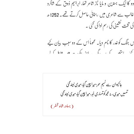
دو کا ایک بہترین و مایا ناز شاعر تھا، ابراہیم ذوق کے شاگرد
تھے۔ ذوق کی وفات کے بعد مرزا غالب سے شاعری میں رہنمائی حاصل کرتے تھے۔ 1252 ھ
س جنگ کو غدر کا نام دیا۔ عموماً اس کے دو سبب بیان کیے
 کئی ریاستیں یکے بعد دیگرے اپنی حکومت میں شامل کر لی
و گئے۔ دوم یہ کہ ان دنوں جوکارتوس فوجیوں کو دیے جاتے
ندوقوں میں ڈالنے سے بیشتر دانتوں سے کاٹنا پڑتا تھا۔ ہندو
جا کہیو ان سے نسیمِ سحر! میرا چین گیا، میری نیند گئی
لی مچ گئی۔ جن سپاہیوں نے ان کارتوسوں کو استعمال کرنے
تمہیں میری، نہ مجھ کو تمہاری خبر، میرا چین گیا، میری نیند گئی
ن قیدیوں میں بہت سے ایسے تھے جنہوں نے انگریزوں کی خاطر
( بہادر شاہ ظفر )
ارک پور کے مقامات پر ہوا جہاں دیسی سپاہیوں نے ان کارتوسوں کے استعمال