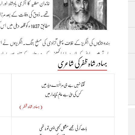
خاندان مغلیہ کا آخری بادشاہ اور ار
مطابق 1837ء کو قلعہ دہلی میں اس کی تخت نشینی کی رسم ادا کی گئی ۔
ہندوستانیوں کی انگریز کے خلاف پہلی آزادی کی مسلح جنگ۔ انگریزوں نے ا
جاتے ہیں۔ اولاً یہ کہ ایسٹ ایڈیا کمپنی کے ہندوستان کے تمام صوبے اور
بہادر شاہ ظفر کی شاعری
تھیں۔ جس کی وجہ سے ہندوستانیوں کے دل میں کمپنی کے متعلق شکوک پیدا ہ
تھے۔ وہ عام خیال کے مطابق سور اور گائے کی چربی سے آلودہ تھے اور انھیں ب
لگتا نہیں ہے جی مرا اُجڑے دیار میں
اور مسلمان فوجی سپاہیوں نے اسے مذہب کے منافی سمجھا اور ان میں کھلب
کس کی بنی ہے عالمِ ناپائدار میں
سے انکار کر دیا ان کی فوجی وردیاں اتار کر انھیں بیڑیاں پہنا دی گئیں۔ ا
( بہادر شاہ ظفر )
بڑی بڑی قربانیاں دی تھی
جنگ آزادی ہند کا آغاز 1857ء میں بنگال میں ڈمڈم اور ب
بات کرنی مجھے مشکِل کبھی ایسی تو نہ تھی