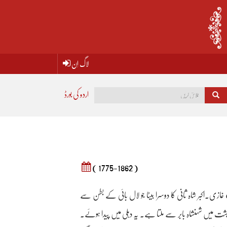
لاگ اِن
اردو کی بورڈ
( 1775-1862 )
اه غازی۔اکبر شاہ ثانی کا دوسرا بیٹا جو لال بائی کے بطن سے
شت میں شہنشاہ بابر سے ملتا ہے۔ یہ دہلی میں پیدا ہوئے۔