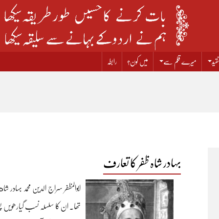
قید
میرے قلم سے
میں کون؟
رابطہ
بہادر شاہ ظفر کا تعارف
ابوالمظفر سراج الدین محمد بہادر ش
تھا۔ ان کا سلسلہ نسب گیارھویں پ