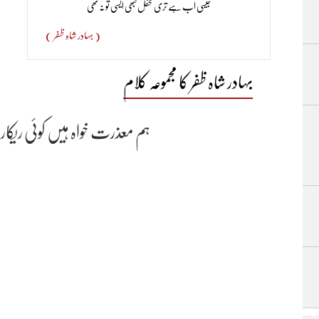
جیسی اب ہے تری محفِل کبھی ایسی تو نہ تھی
سے انکار کر دیا جن میں ان کے خیال کے مطابق سور اور گائے کی چربی لگی ہ
فوجی ملازمت سے برخاست کر دیا۔ لکھنؤ میں بھی یہی واقعہ پیش آیا۔ برخو
( بہادر شاہ ظفر )
کے خلاف ابھارنے لگے۔ 9 مئی 1857ء کو میرٹھ م
بہادر شاہ ظفر کا مجموعہ کلام
پانڈے اور ایشوری پانڈے نے انگریزوں پر حملہ کر دیا۔ منگل پانڈے کو گر
سپاہیوں کو دس سال قید با مشقت کی سزا دی گئی۔ جس طریقے سے یہ حکم سنایا 
ہم معذرت خواہ ہیں کوئی ریکا
افسروں کو ہلاک کرکے ان قیدیوں کو آزاد کرا لیا اور میرٹھ سے دہلی کی طرف
فوجیں بھی بگڑ گئیں۔ اور دہلی کے مغل تاجدار بہادر شاہ ظفر کی تخت نشینی ک
تک پھیل گئی۔ یہی بغاوت بعد میں مغلیہ حکومت کے زوال کا سبب بنی
لڑائی میں مارا گیا مگر انگریز اور سکھ فوجوں نے دہلی پر قبضہ کر کے بہادر شا
بہادرشاہ ظفر کو جنگ و جدل کا ذمہ دار قرار دیا گیا(خود ہی جج،خود ہی مدعی،خود 
کو گواہ بنایاگیا۔ ان گواہوں کے بیانات کی بادشاہ نے سختی سے تردید کی۔ مگر 