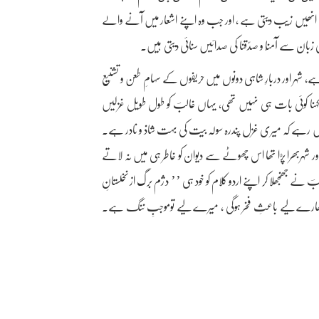
 ستائی انھیں زیب دیتی ہے ، اور جب وہ اپنے اشعار میں آنے والے
ی زبان سے آمنّا و صدّقنا کی صدائیں سنائی دیتی ہیں۔
ہر اور دربارِ شاہی دونوں میں حریفوں کے سہامِ طعن و تشنیع
 کہنا کوئی بات ہی نہیں تھی، یہاں غالبؔ کو طول طویل غزلیں
میں رہے کہ میری غزل پندرہ سولہ بیت کی بہت شاذ و نادر ہے۔
 شہربھرا پڑا تھا اس چھوٹے سے دیوان کو خاطر ہی میں نہ لاتے
بؔ نے جھنجھلا کر اپنے اردو کلام کو خود ہی ’’ دژم برگ از نخلستانِ
،یہ تمھارے لیے باعثِ فخر ہوگی ، میرے لیے توموجبِ ننگ ہے۔