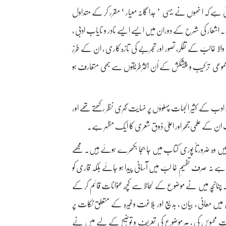
ہے کہ ا نھوں نے یہی ’ جدا گانہ معیار ‘ مقرر کر کے متداول
۔ اشعار کی شرح کے دوران میں ایسے ایسے نادر و نایاب ادبی ،
الا غالبؔ کے تفکّر، تصور اور تجربے کی تازہ کاری ، ان کے طرزِ
ی مجموعی ترکیب و پیشکش کے اُن اکثرطریقوں سے بھی متعارف ہو
 ادب کے کثیر الجہات پہلوؤں پر نہایت گہری نظر رکھتے تھے اور
ؔ ان کے علمی تبحّر اور اعلیٰ ذوقِ شعری کا ایک مظہر ہے۔
 وہ ضرورتاً پوری کتاب میں جا بجا بکھرے ہوئے ہیں۔ مجھے
 نہ صرف تفہیمِ غا لبؔ میں آسانی پیدا ہو جائے بلکہ قاری کو
و۔ چنانچہ میں نے موضوع کے لحاظ سے کچھ عنوانات قائم کر کے
ے کر دیے ہیں جن میں معانی ، بیان ، بدیع اور بلاغت وغیرہ کے متعلق نکات پر
ت محسوس کی ، ہر موضوع کی تعریف و توضیح کے لیے میں نے