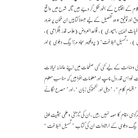
یحِ کلام کے افتتاح کے بطورنقل کر دیے ہیں تاکہ شرح میں واقع
ور توفیق ہو وہ تفصیل کے لیے مبسوط کتابیں ان فنون پر ضرور
 الدّین رامپوری ) ، قواعد العَروض (علّامہ قدرؔ بلگرامی ) ،
وتانوی ) ، ’تسہیل البلاغت‘ ( پروفیسر سجّاد مرزا بیگ دہلوی ) اور
ی وضاحت کے لیے کئی کئی صفحات میں اپنے عالمانہ خیالات
بذاتِ خود اس قدر دل چسپ اور معلومات افزا ہیں کہ مناسب معلوم
مِ کلام ‘ ، ’ دہلی اور لکھنؤ کی زبان ‘ ، اور ’ مصرع لگانے
ی مقام کا حصّہ نہیں رہیں ، ان کی تاریخی و علمی حیثیت اپنی
رزا بیگ دہلوی کے ارشادات ان کی کتاب ’ تسہیل البلاغت ‘