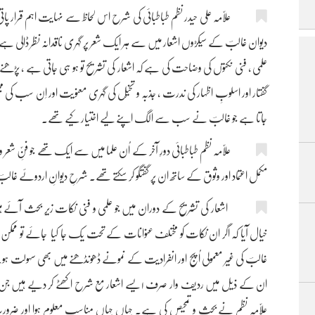
علّامہ علی حیدر نظم طباطبائی کی شرح اس لحاظ سے نہایت اہم قرار پاتی 
دیوان غالبؔ کے سیکڑوں اشعار میں سے ہر ایک شعر پر گہری ناقدانہ نظر ڈالی ہے
علمی ، فنی نکتوں کی وضاحت کی ہے کہ اشعار کی تشریح تو ہو ہی جاتی ہے ، پڑھنے و
گفتار اور اسلوبِ اظہار کی ندرت ، جذبہ و تخیّل کی گہری معنویت اور اِن سب ک
جاتا ہے جو غالبؔ نے سب سے الگ اپنے لیے اختیار کیے تھے۔
علّامہ نظم طباطبائی دورِ آخر کے اُن علما میں سے ایک تھے جو فنِّ شعر و
مکمل اعتماد اور وثوق کے ساتھ ان پر گفتگو کر سکتے تھے۔ شرحِ دیوانِ اردوئے غالب
اشعار کی تشریح کے دوران میں جو علمی و فنی نکات زیرِ بحث آئے ہیں
خیال آیا کہ اگر ان نکات کو مختلف عنوانات کے تحت یک جا کیا جائے تو ممکن ہے
غالبؔ کی غیر معمولی اُپج اور انفرادیت کے نمونے ڈھونڈھنے میں بھی سہولت ہ
ان کے ذیل میں ردیف وار صرف ۱یسے اشعار مع شرح اکھٹ
علاّمہ نظم نے بحث و تمحیص کی ہے۔ جہاں جہاں مناسب معلوم ہوا اور ضرور