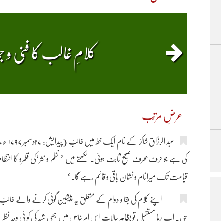
کلامِ غالب کا فنی و جم
عرضِ مرتّب
کی ہے جو حرف بحرف صحیح ثابت ہوئی۔ لکھتے ہیں ’ نظم و نثر‘کی قلمرو کا انتظام 
قیامت تک میرا نام و نشان باقی و قائم رہے گا۔‘
اپنے کلام کی بقا و دوام کے متعلق یہ پیشین گوئی کرنے والے غالبؔ خ
ہی۔ اب رہا مستقبل تو بظاہرِ حالات اس امرِ خاص میں بھی شبہ کی کو ئی وجہ نظ