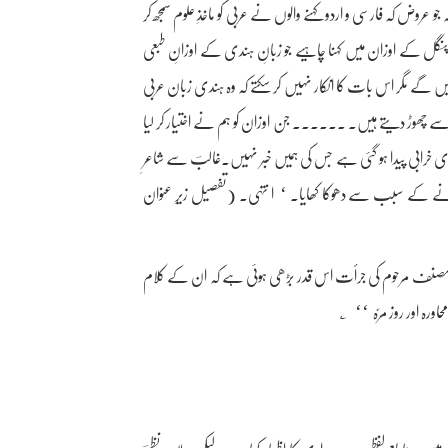
وض کہ فارسی و اردو کہنے والوں نے عربی کو ماخذِ علوم سمجھ کر
نگل کے اوزان میں کہنا چاہیے جو زبانِ ہندی کے اوزانِ طبعی
گے مگر اس بات کا انکار نہیں کر سکتے کہ وہ ہندی زبان عربی
سے چھوڑ دیتے ہیں۔ ...... جن اوزان کو ہم نے اختیار کر لیا
خرابی پیدا ہو گئی ہے جس کی ہمیں خبر نہیں۔غالبؔ سے شاعرِ
 ہونے کے سبب سے دھوکا کھایا۔ ‘ ا نتہی۔ (تفصیل زیرِ عنوان
 مصنف مرحوم کی جرأت اس قدر بڑھی ہوئی ہے کہ ان کے کلام
رہ اور روز مرّہ ‘‘ ؂