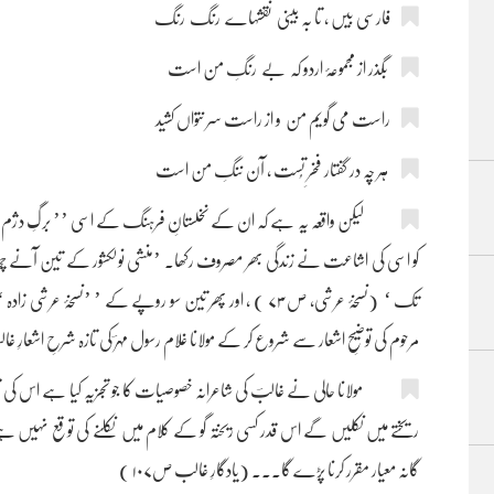
فارسی بیں ، تا بہ بینی نقشہاے رنگ رنگ
بگذر از مجموعۂ اردو کہ بے رنگِ من است
راست می گویم من و از راست سر نتواں کشید
ہر چہ در گفتار فخرِ تُست ، آن ننگِ من است
لیکن واقعہ یہ ہے کہ ان کے نخلستانِ فرہنگ کے اسی ’’ برگِ دژم ‘ 
کو اسی کی اشاعت نے زندگی بھر مصروف رکھا۔ ’منشی نولکشور کے تین آنے چھ 
تک ‘ (نسخۂ عرشی، ص ۷۳ ) ، اور پھر تین سو روپے کے ’ ’نسخۂ ع
مرحوم کی توضیحِ اشعار سے شروع کر کے مولانا غلام رسول مہرؔ کی تازہ شرحِ اشعا
مولانا حالی نے غالبؔ کی شاعرانہ خصوصیات کا جو تجزیہ کیا ہے اس کی تمہی
ریختے میں نکلیں گے اس قدر کسی ریختہ گو کے کلام میں نکلنے کی توقع نہیں ہے
گانہ معیار مقرر کرنا پڑے گا۔۔۔ (یادگارِ غالب ص۱۰۷ )