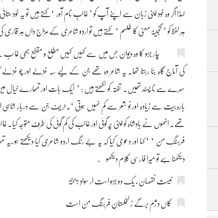
لہٰذا اگر وہ خود اپنی زبان سے اپنے آپ کو ’ غالبِ نام آور ‘ کہتے ہیں تو یہ خود
ہر لفظ کو ’ گنجینۂ معنی کا طلسم ‘ کہتے ہیں تو اردو شاعری کے مزاج داں ہر قاری ک
چار جزو کا وہ دیوان جس میں سے کہیں کہیں مطلع و مقطع بھی غائب ہے، ش
کی آماج گاہ بنا رہتا تھا۔ یہ شاعر وہ تھے جن کے لیے سہ غزلے اور چو غزلے
سِرے سے نا پسند تھیں۔ تفتہ ؔ کو لکھتے ہیں : ’ ایک بات اور تمھارے خیال 
بارہ بیت سے زیادہ اور نو شعر سے کم نہیں ہوتی ‘۔حریف جن سے دربارِ شاہی اور
تھے۔ انھوں نے بادشاہ کو اپنی پُر گوئی اور غالبؔ کی کم گوئی کی طرف متوجّہ کیا۔ غال
فرہنگِ من ‘ ‘ کہا اور دعویٰ کیا کہ یہ بے رنگ اردو شاعری کیا دیکھتے ہو 
دیکھنا ہے تو میرا فارسی کلام دیکھو ؂
نیست نقصان ، یک دو جزو است ار سوادِ ریختہ
کاں دژم برگے ز نخلستانِ فرہنگِ من است