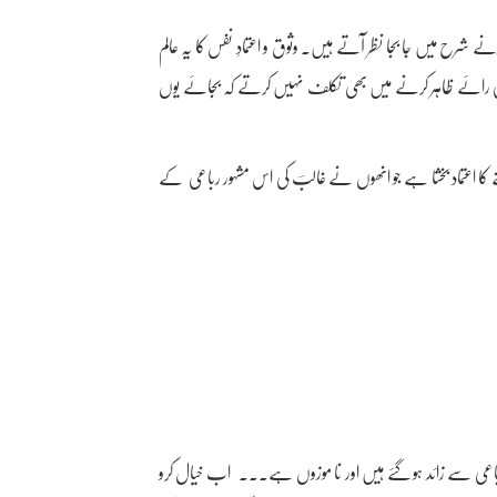
شرح میں جا بجا نظر آتے ہیں۔ وثوق و اعتمادِ نفس کا یہ عالم
ی رائے ظاہر کرنے میں بھی تکلف نہیں کرتے کہ بجائے یوں
ا اعتماد بخشا ہے جو انھوں نے غالبؔ کی اس مشہور رباعی کے
سے زائد ہو گئے ہیں اور نا موزوں ہے۔۔۔ اب خیال کرو