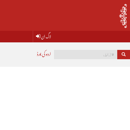
لاگ اِن
اردو کی بورڈ