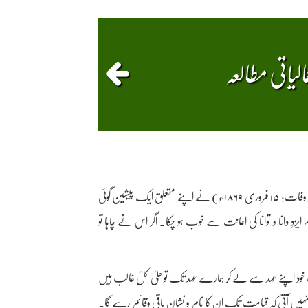
الیاتی مطالعہ
عبد الرزّاق شاکرؔ کے نام ایک خط میں غالبؔ (پیدایش: ۲۷دسمبر ۱۷۹۷ ء ، وفات: ۱۵ فروری ۱۸۶۹ء) نے اپنے متعلق ایک پیشین گوئی
ایزدِ دانا و توانا کی اعانت سے خوب ہو چکا۔ اگر اس نے چاہا تو
ود اپنے عہد سے لے کر ہمارے عہد تک تو علیٰ کلِّ غالب ہیں
ر نہیں آتی کہ قیامت تک ان کا نام و نشان باقی وقائم رہے گا۔