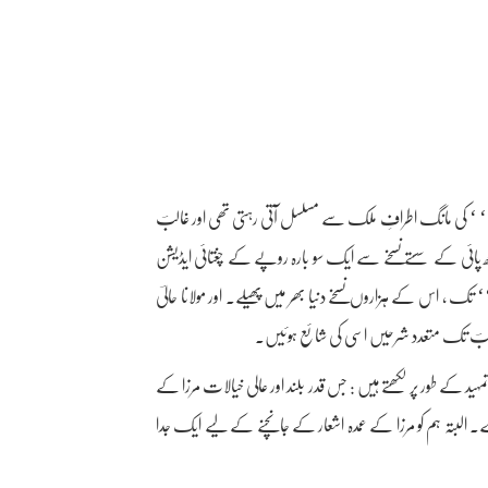
‘ کی مانگ اطرافِ ملک سے مسلسل آتی رہتی تھی اور غالبؔ
پائی کے سستے نسخے سے ایک سو بارہ روپے کے چغتائی ایڈیشن
رشی زادہ ‘‘ تک ، اس کے ہزاروں نسخے دنیا بھر میں پھیلے۔ اور مولانا حالیؔ
رِ غالبؔ تک متعدد شرحیں اسی کی شائع ہوئیں۔
د کے طور پر لکھتے ہیں : جس قدر بلند اور عالی خیالات مرزا کے
۔ البتہ ہم کو مرزا کے عمدہ اشعار کے جانچنے کے لیے ایک جدا