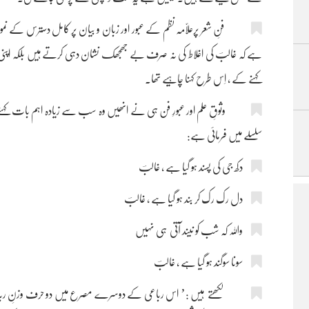
فنِ شعر پرعلّامہ نظم کے عبور اور زبان و بیان پر کامل دسترس کے نمونے 
ہے کہ غالبؔ کی اغلاط کی نہ صرف بے جھجھک نشان دہی کرتے ہیں بلکہ اپن
کہنے کے ، اِس طرح کہنا چاہیے تھا۔
وثوقِ علم اور عبورِ فن ہی نے انھیں وہ سب سے زیادہ اہم بات کہنے ک
سلسلے میں فرمائی ہے:
دکھ جی کی پسند ہو گیا ہے ، غالبؔ
دل رک رک کر بند ہو گیا ہے ، غالبؔ
واللہ کہ شب کو نیند آتی ہی نہیں
سونا سوگند ہو گیا ہے ، غالبؔ
لکھتے ہیں :’ اس رباعی کے دوسرے مصرع میں دو حرف وزنِ رباعی 