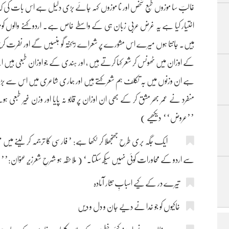
غالبؔ سا موزوں طبع شخص اور نا موزوں کہہ جائے بڑی دلیل ہے اس بات کی کہ جو عر
اختیار کیا ہے یہ غرض عربی زبان ہی کے واسطے خاص ہے۔ اردو کہنے والوں کو پ
ہیں۔ جانتا ہوں میرے اس مشورے پر شعراے ریختہ گو ہنسیں گے اور نفرت کریں 
کے اوزان میں ٹھونس کر شعر کہا کرتے ہیں ، اور ہندی کے جو اوزان طبعی ہیں ا
ہے ان وزنوں میں بہ تکلف ہم شعر کہتے ہیں اور ہماری شاعری میں اس سے بڑی 
منفرد نے عمر بھر مشق کر کے بھی ان اوزان پر قابو نہ پایا اور وزن غیر طبعی
’’عروض‘‘ دیکھیے )
ایک جگہ بری طرح جھنجھلا کر لکھا ہے: ’ فارسی کا ترجمہ کر لینے میں
سے اردو کے محاورات کوئی نہیں سیکھ سکتا۔‘ ( ملاحظہ ہو شرحِ شعرزیرِ عنوان:’’ محاو
تیرے در کے کیے اسبابِ نثار آمادہ
خاکیوں کو جو خدا نے دیے جان و دل و دیں