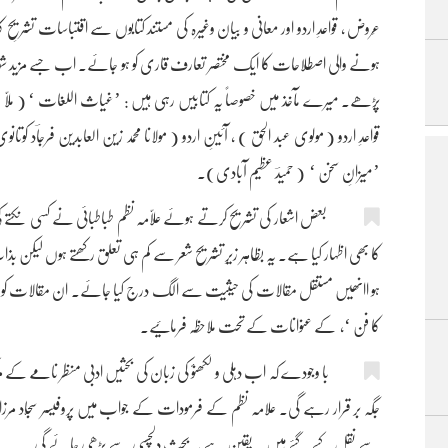
عَروض ، قواعدِ اردو اور معانی و بیان وغیرہ کی مستند کتابوں سے اقتباسات تشر
ہونے والی اصطلاحات کا ایک مختصر تعارف قاری کو ہو جائے۔ اب جسے مزید شوق ا
پڑھے۔ میرے مآخذ میں خصوصاً یہ کتابیں رہی ہیں : ’غیاث اللغات ‘ ( ملّا غیاث
قواعدِ اردو ( مولوی عبد الحق ) ، آئینِ اردو ( مولانا محمد زین العابدین فرجاؔد ک
’میزانِ سخن ‘ ( حمیدؔ عظیم آبادی)۔
بعض اشعار کی تشریح کرتے ہوئے علّامہ نظم طباطبائی نے کسی نکتے ک
کا بھی اظہار کیا ہے۔ یہ بظاہر زیرِ تشریح شعر سے کم ہی تعلق رکھتے ہوں لیکن 
ہو اانھیں مستقل مقالات کی حیثیت سے الگ درج کیا جائے۔ ان مقالات کو ’ اقسا
کا فن ‘، کے عنوانات کے تحت ملاحظہ فرمائیے۔
با وجودے کہ اب دہلی و لکھنؤ کی زبان کی بحثیں ادبی منظر نامے کے مرکز
جگہ بر قرار رہے گی۔ علامہ نظم کے فرمودات کے جواب میں پروفیسر سجّاد م
سے نقل کیے گئے ہیں۔ یقین ہے یہ بحث دلچسپی سے پڑھی جائے گی۔