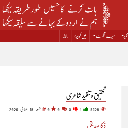
قید
میرے قلم سے
میں کون؟
رابطہ
تحقیق و تنقید شاعری
9328
1
0
0
0
جمعہ-18-جولائی-2020
ذکا صدیقی