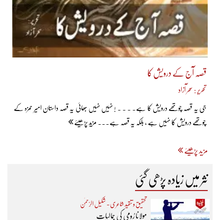
قصہ آج کے درویش کا
تحریر : سحر آزاد
جی یہ قصہ چوتھے درویش کا ہے۔ ۔ ۔ ۔ ! نہیں نہیں بھائی یہ قصہ داستان امیر حمزہ کے
چوتھے درویش کا نہیں ہے ، بلکہ یہ قصہ ہے... مزید پڑھیئے
مزید پڑھیئے
نثر میں زیادہ پڑھی گئی
تحقیق و تنقید شاعری - شکیل الرّحمٰن
مولانا رُومی کی جمالیات