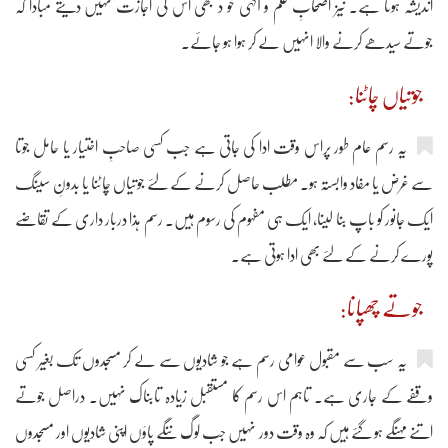
اندیشہ ہوتا ہے۔ نیز اصحابِ علم و آگہی خو د بھی اس کی اجازت نہیں دیتے مبادا کہ
جوتے سیدھے کرنے والا انہیں لے کر ہوا ہو جائے۔
جوتیاں چاٹنا:
یہ رسم عام طور پراس وقت ادا کی جاتی ہے جب کسی صاحبِ اختیار یا حامل جوتا
سے غرض یا مفاد وابستہ ہو۔ مطلب حاصل کرنے کے لئے جوتیاں چاٹنا یا بدونِ سینگ
ایک جانور کو باپ بنا لینا، ایک ہی مفہوم کی رسوم ہیں۔ رسم ہذا دربار داری کے تقاضے
پورے کرنے کے لئے بھی ادا ہوتی ہے۔
جوتے چھپانا:
یہ سب سے مقبول عوامی رسم ہے جو شادیوں سے لے کر مسجدوں تک بغیر کسی
وقفے کے جاری ہے۔ تاہم اس رسم کا مستقبل زیادہ تابناک نہیں۔ دراصل جوتے
اتنے مہنگے ہو گئے ہیں کہ وہ وقت دور نہیں جب لوگ ننگے پاؤں اپنی شادیوں اور مسجدوں