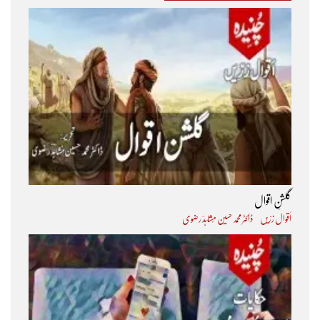
گلشنِ اقوال
اَقوال زرّیں
ڈاکٹر محمد حسین مُشاہدؔ رضوی