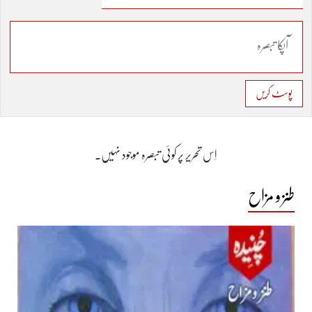
پوسٹ کریں
اِس تحریر پر کوئی تبصرہ موجود نہیں۔
طنز و مزاح