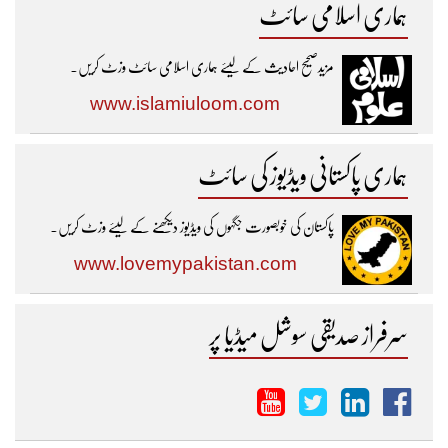
ہماری اسلامی سائٹ
مزیدصحیح احادیث کے لیئے ہماری اسلامی سائٹ وزٹ کریں۔
www.islamiuloom.com
ہماری پاکستانی ویڈیوز کی سائٹ
پاکستان کی خوبصورت جگہوں کی ویڈیوز دیکھنے کے لیئے وزٹ کریں۔
www.lovemypakistan.com
سرفراز صدیقی سوشل میڈیا پر