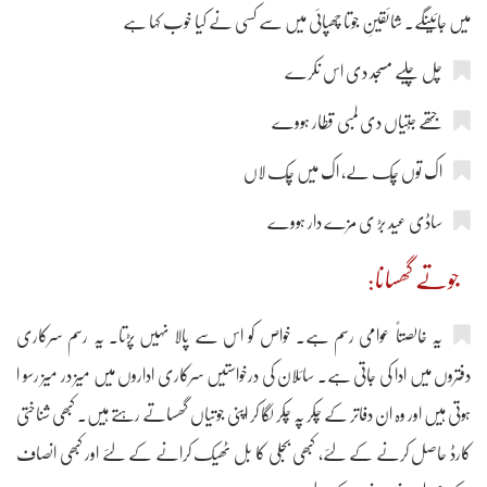
میں جائینگے۔ شائقینِ جوتا چھپائی میں سے کسی نے کیا خوب کہا ہے
چل چلیے مسجد دی اس نکرے
جتھے جُتیاں دی لمبی قطار ہووے
اک توں چُک لے، اک میں چُک لاں
ساڈی عید بڑ ی مزے دار ہووے
جوتے گھسانا:
یہ خالصتاً عوامی رسم ہے۔ خواص کو اس سے پالا نہیں پڑتا۔ یہ رسم سرکاری
دفتروں میں ادا کی جاتی ہے۔ سائلان کی درخواستیں سرکاری اداروں میں میز در میز رسو ا
ہوتی ہیں اور وہ ان دفاتر کے چکر پہ چکر لگا کر اپنی جوتیاں گھساتے رہتے ہیں۔ کبھی شناختی
کارڈ حاصل کرنے کے لئے، کبھی بجلی کا بل ٹھیک کرانے کے لئے اور کبھی انصاف