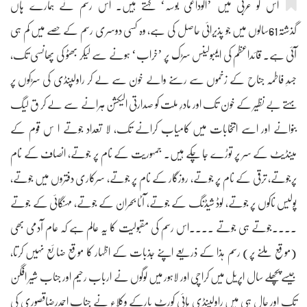
اس کو عربی میں ’الوداعی بوسہ‘ کہتے ہیں۔ اس رسم نے ہمارے ہاں
گذشتہ61سالوں میں جو پذیرائی حاصل کی ہے، وہ کسی دوسری رسم کے حصے میں کم ہی
آئی ہے۔ قائداعظم کی ایمبولینس سڑک پر ’خراب‘ ہونے سے لیکر بھٹو کی پھانسی تک،
جسدِ فاطمہ جناح کے زخموں سے رسنے والے خون سے لے کر راولپنڈی کی سڑکوں پر
بہتے بے نظیر کے خون تک اور مادرِ ملت کو صدارتی الیکشن ہرانے سے لے کر ق لیگ
بنوانے اور اسے انتخابات میں کامیاب کرانے تک، لا تعداد جوتے ا س قوم کے
مینڈیٹ کے سر پر توڑے جا چکے ہیں۔ جمہوریت کے نام پر جوتے، انصاف کے نام
پرجوتے، ترقی کے نام پر جوتے، روزگار کے نام پر جوتے، سرکاری دفتروں میں جوتے،
پولیس ناکوں پر جوتے، لوڈ شیڈنگ کے جوتے، آٹا بحران کے جوتے، مہنگائی کے جوتے
....جوتے ہی جوتے ....اس رسم کی مقبولیت کا یہ عالم ہے کہ عام آدمی بھی
(موقع ملنے پر) رسم ہذا کے ذریعے اپنے جذبات کے اظہار کا موقع ضائع نہیں کرتا،
جیسے پچھلے سال اپریل میں کراچی اور لاہور میں لوگوں نے ارباب رحیم اور جناب شیر افگن
تک اور حال ہی میں راولپنڈی ہائی کورٹ بارکے وکلاء نے جناب احمدرضاقصوری کی