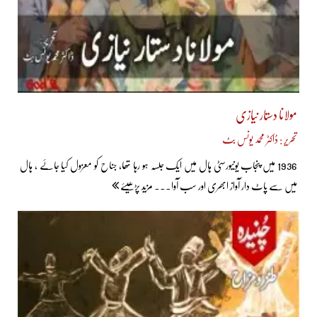
مولانا دستار نیازی
تحریر : ڈاکٹر محمد یونس بٹ
1936 میں پنجاب یونیورسٹی ہال میں ایک جلسہ ہو رہا تھا، جناح کو معزول کیا جائے ، ہال
میں سے پاٹ دار آواز ابھری اور سب آوا... مزید پڑھیئے