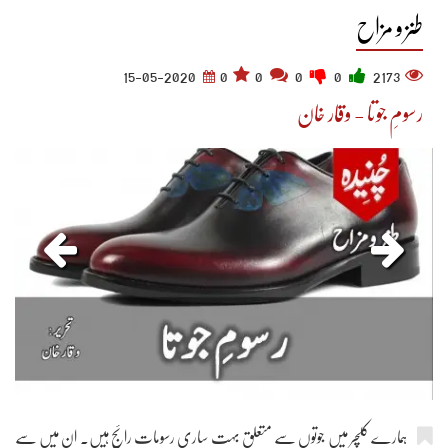
طنز و مزاح
15-05-2020
0
0
0
0
2173
رسومِ جوتا - وقار خان
ہمارے کلچر میں جوتوں سے متعلق بہت ساری رسومات رائج ہیں۔ ان میں سے