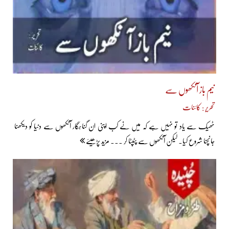
نیم باز آنکھوں سے
تحریر : کائنات
ٹھیک سے یاد تو نہیں ہے کہ میں نے کب اپنی ان گناہگار آنکھوں سے دنیا کو دیکھنا
جانچنا شروع کیا۔ لیکن آنکھوں سے پٹپٹا کر ... مزید پڑھیئے