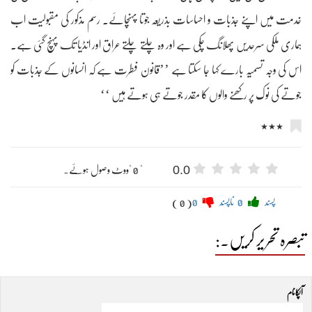
خدمت میں اپنے جذبات و احساسات بذریعہ جوتا پہنچائے۔ رسم مذکور کی مقبولیت اب
ہماری ملکی سرحدیں پھلانگ چکی ہے اور وہ چلتے چلتے عراق اور انڈیا تک پہنچ گئی ہے۔
اس کی وجہ تسمیہ بارے کہا جا سکتا ہے ’’قانون فطرت ہے کہ انسانوں کے جذبات کو
جوتے کی نوک پر رکھنے والوں کا مقدر جوتے ہی ہوتے ہیں ‘‘
٭٭٭
0.0
" 0 "ووٹ وصول ہوئے۔
پسند
0
ناپسند
0
( 0 )
تبصرہ تحریر کریں۔:
آپکا نام