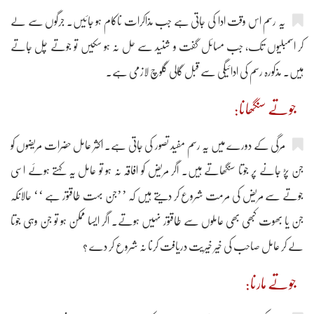
یہ رسم اس وقت ادا کی جاتی ہے جب مذاکرات ناکام ہو جائیں۔ جرگوں سے لے
کر اسمبلیوں تک، جب مسائل گفت و شنید سے حل نہ ہو سکیں تو جوتے چل جاتے
ہیں۔ مذکورہ رسم کی ادائیگی سے قبل گالی گلوچ لازمی ہے۔
جوتے سنگھانا:
مرگی کے دورے میں یہ رسم مفید تصور کی جاتی ہے۔ اکثر عامل حضرات مریضوں کو
جن پڑ جانے پر جوتا سنگھاتے ہیں۔ اگر مریض کو افاقہ نہ ہو تو عامل یہ کہتے ہوئے اسی
جوتے سے مریض کی مرمت شروع کر دیتے ہیں کہ ’’جن بہت طاقتور ہے ‘‘ حالانکہ
جن یا بھوت کبھی بھی عاملوں سے طاقتور نہیں ہوتے۔ اگر ایسا ممکن ہو تو جن وہی جوتا
لے کر عامل صاحب کی خیر خیریت دریافت کرنا نہ شروع کر دے ؟
جوتے مارنا: