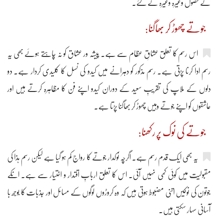
کے حصول وغیرہ وغیرہ کے لئے۔
جوتے چھوڑ کر بھاگنا:
اس رسم کا تعلق عشاقِ عظام سے ہے۔ پیشہ ور عشاق کو نہ چاہتے ہوئے بھی یہ
رسم ادا کرنا پڑتی ہے۔ رسم مذکور کو دہرانے میں کیدو کی نسل کا کلیدی کردار ہے۔ دو
دلوں کے ملاپ کی تقریبِ سعید کے دوران کیدو اپنے فن کا مظاہرہ کرتے ہیں اور
عاشقوں کو اپنے جوتے وہیں چھوڑ کر بھاگنا پڑتا ہے۔
جوتے کی نوک پر رکھنا:
یہ بھی ایک قدم رسم ہے۔ اگرچہ نوکدار جوتے کا رواج کم ہو گیا ہے لیکن رسم ہذا کی
مقبولیت میں کوئی کمی نہیں آئی۔ اس کا تعلق اربابِ اقتدار و اختیار سے ہے۔ انکے
جوتون کی نوکیں اتنی مضبوط ہوتی ہیں کہ وہ کروڑوں لوگوں کے مسائل اور جذبات کا بوجھ با
آسانی سہار سکتی ہیں۔