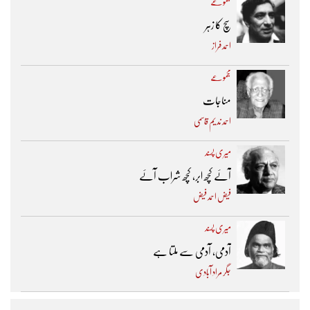
مجموعے
سچ کا زہر
احمد فراز
مجموعے
مناجات
احمد ندیم قاسمی
میری پسند
آئے کچھ ابر، کچھ شراب آئے
فیض احمد فیض
میری پسند
آدمی، آدمی سے ملتا ہے
جگر مراد آبادی