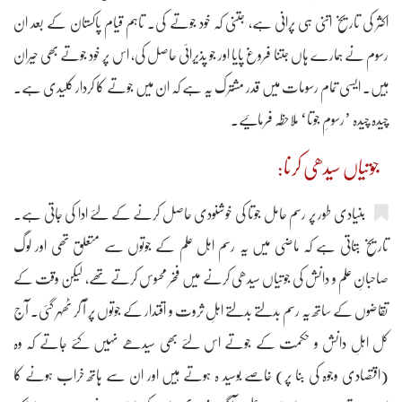
اکثر کی تاریخ اتنی ہی پرانی ہے، جتنی کہ خود جوتے کی۔ تاہم قیام پاکستان کے بعد ان
رسوم نے ہمارے ہاں جتنا فروغ پایا اور جو پذیرائی حاصل کی، اس پر خود جوتے بھی حیران
ہیں۔ ایسی تمام رسومات میں قدر مشترک یہ ہے کہ ان میں جوتے کا کردار کلیدی ہے۔
چیدہ چیدہ ’رسومِ جوتا‘ ملاحظہ فرمائیے۔
جوتیاں سیدھی کرنا:
بنیادی طور پر رسم حامل جوتا کی خوشنودی حاصل کرنے کے لئے ادا کی جاتی ہے۔
تاریخ بتاتی ہے کہ ماضی میں یہ رسم اہل علم کے جوتوں سے متعلق تھی اور لوگ
صاحبانِ علم و دانش کی جوتیاں سیدھی کرنے میں فخر محسوس کرتے تھے، لیکن وقت کے
تقاضوں کے ساتھ یہ رسم بدلتے بدلتے اہلِ ثروت و اقتدار کے جوتوں پر آ کر ٹھہر گئی۔ آج
کل اہلِ دانش و حکمت کے جوتے اس لئے بھی سیدھے نہیں کئے جاتے کہ وہ
(اقتصادی وجوہ کی بنا پر) خاصے بوسید ہ ہوتے ہیں اور ان سے ہاتھ خراب ہونے کا