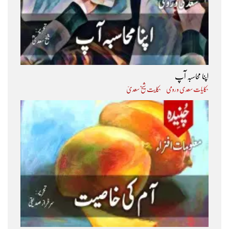
اپنا محاسبہ آپ
حکایات سعدی و رومی
حکایت شیخ سعدیؒ