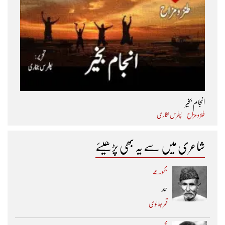
انجام بخیر
طنز و مزاح
پطرس بخاری
شاعری میں سے یہ بھی پڑھیئے
مجموعے
حمد
قمر جلالوی