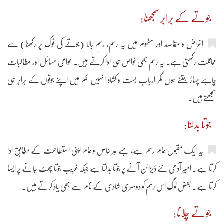
جوتے کے برابر سمجھنا:
اغراض و مقاصد اور مفہوم میں یہ رسم، رسمِ بالا (جوتے کی نوک پر رکھنا) سے
مماثلت رکھتی ہے۔ یہ رسم بھی خواص ہی ادا کرتے ہیں۔ عوامی مسائل اور مطالبات
چاہے پہاڑ جتنے ہوں مگر اربابِ بست و کشاد انہیں حجم میں اپنے جوتوں کے برابر ہی
سمجھتے ہیں۔
جوتا بدلنا:
یہ ایک مقبول عام رسم ہے، جسے ہر خاص و عام اپنی استطاعت کے مطابق ادا
کرتا ہے۔ امیر آدمی نئے ڈیزائن آنے پر جوتا بدلتا ہے جبکہ غریب جوتا پھٹ جانے پر ایسا
کرتا ہے۔ بعض لوگ اس رسم کو دوسری شادی کے نام سے بھی یاد کرتے ہیں۔
جوتے چلانا: