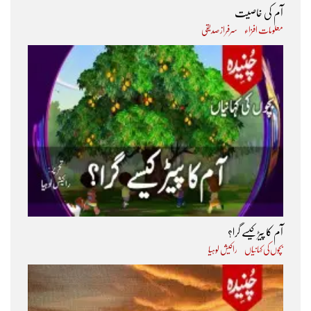
آم کی خاصیت
معلومات افزاء
سرفراز صدیقی
آم کا پیڑ کیسے گرا؟
بچوں کی کہانیاں
راکیش لوہیا