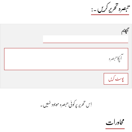
تبصرہ تحریر کریں۔:
آپکا نام
پوسٹ کریں
اِس تحریر پر کوئی تبصرہ موجود نہیں۔
محاورات