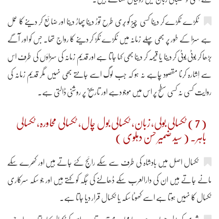
ٹکڑے ٹکڑے کر دینا کسی چیز کو بُری طرح توڑ دینا پھاڑ دینا اور ضائع کر دینے کا عمل
ہے سزا کے طور پر بھی پہلے زمانہ میں ٹکڑے ٹکڑ کر دینے کا رواج تھا۔ جس کو اور آگے
بڑھا کر بوٹی بوٹی کر دینا یا قیمہ کر دینا بھی کہا جاتا ہے اور قدیم زمانہ کی سزاؤں کی طرف اس
سے اِشارہ کرنا مقصود چاہے نہ ہو کہ جب لوگ اسے جانتے بھی نہیں مگر قدیم زمانہ کی
روایت کسی نہ کسی سطح پر اس میں موجو دہے اور تاریخ پر روشنی ڈالتی ہے۔
( 7 ) ٹکسالی بولی، زبان، ٹکسالی بول چال، ٹکسالی محاورہ، ٹکسالی
باہر۔ ( سید ضمیر حسن دہلوی )
ٹکسال اصل میں بادشاہ کی طرف سے سکّے رائج کئے جاتے ہیں اور کھرے سکّے
مانے جاتے ہیں ان کی دارالعرب سکے ڈھالنے کی جگہ کو کہتے ہیں اور جو سکّہ سرکاری
ٹکسال کا نہیں ہوتا ہے اسے کھوٹا سکّہ یا ٹکسال قرار دیا جاتا ہے۔