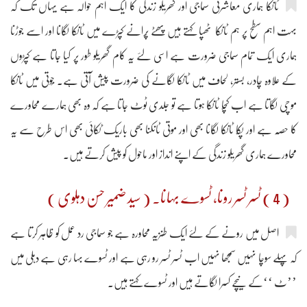
ٹانکا ہماری معاشرتی سماجی اور گھریلو زندگی کا ایک اہم حوالہ ہے یہاں تک کہ
بہت اہم سطح پر ہم ٹانکا ٹھپا کہتے ہیں پھٹے پُرانے کپڑے میں ٹانکا لگانا اور اسے جوڑنا
ہماری ایک تمام سماجی ضرورت ہے اسی لئے یہ کام گھریلو طور پر کیا جاتا ہے کپڑوں
کے علاوہ چادر، بستر، لحاف میں ٹانکا لگانے کی ضرورت پیش آتی ہے۔ جُوتی میں ٹانکا
موچی لگاتا ہے اب کچّا ٹانکا ہوتا ہے تو جلدی ٹوٹ جاتا ہے کہ وہ بھی ہمارے محاورے
کا حصّہ ہے اور پکّا ٹانکا لگانا بھی اور موتی ٹانکنا بھی باریک ٹکائی بھی اس طرح سے یہ
محاورے ہماری گھریلو زندگی کے اپنے انداز اور ماحول کو پیش کرتے ہیں۔
( 4 ) ٹسر ٹسر رونا، ٹسوے بہانا۔ ( سید ضمیر حسن دہلوی )
اصل میں رونے کے لئے ایک طنزیہ محاورہ ہے جو سماجی رد عمل کو ظاہر کرتا ہے
کہ پہلے سوچا نہیں سمجھا نہیں اب ٹسر ٹسر رو رہی ہے اور ٹسوے بہا رہی ہے دہلی میں
’’ٹ ‘‘کے نیچے کسرا لگاتے ہیں اور ٹسوے کہتے ہیں۔