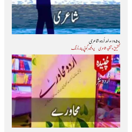
۱۸۵۷ء اور اُردو شاعری
تحقیق و تنقید شاعری
پروفیسر گوپی چند نارنگ