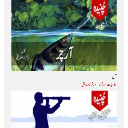
آر چر
فکاہیاتِ سرفراز
سرفراز صدیقی