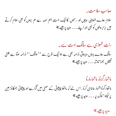
صاحب سلامت۔
سلام ہمارے تہذیبی رویوں اور رسموں کا ایک بہت اہم حصّہ ہے ہم بڑوں کو بھی سلام کرتے
ہیں برابر والوں کو بھی اور اپنے... مزید پڑھیئے
رات تھوڑی ہے سانگ بہت ہے۔
سانگ ہمارے یہاں دیہاتی ڈرامہ بھی ہے جو ایک طرح سے ’’سوانگ‘‘ ڈرامہ ہوتا ہے یعنی
گیتوں بھرا تماشہ... مزید پڑھیئے
ماتھا رگڑنا، ماتھا مارنا
ماتھا رگڑنا اظہار عاجزی کرنا۔ اس لئے کہ ماتھا پیشانی کے معنی میں آتا ہے اور پیشانی جھُکانا زمین
پر ٹیکنا ‘خاک پر ... مزید پڑھیئے
مزید پڑھیئے