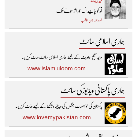
میری پسند
آہ کو چاہیے اِک عُمر اثر ہونے تک ​
اسد اللہ خان غالب
ہماری اسلامی سائٹ
مزیدصحیح احادیث کے لیئے ہماری اسلامی سائٹ وزٹ کریں۔
www.islamiuloom.com
ہماری پاکستانی ویڈیوز کی سائٹ
پاکستان کی خوبصورت جگہوں کی ویڈیوز دیکھنے کے لیئے وزٹ کریں۔
www.lovemypakistan.com