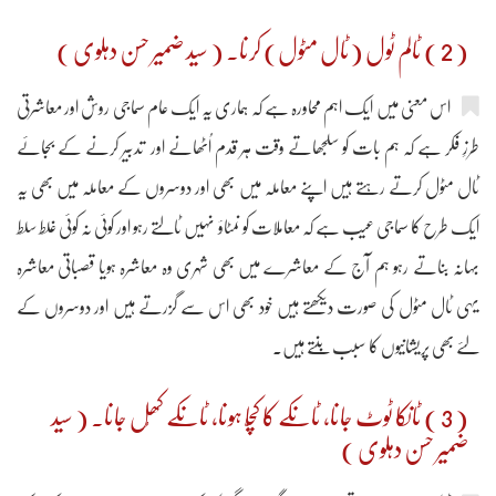
( 2 ) ٹالم ٹول (ٹال مٹول) کرنا۔ ( سید ضمیر حسن دہلوی )
اس معنی میں ایک اہم محاورہ ہے کہ ہماری یہ ایک عام سماجی روش اور معاشرتی
طرزِ فکر ہے کہ ہم بات کو سلجھاتے وقت ہر قدم اُٹھانے اور تدبیر کرنے کے بجائے
ٹال مٹول کرتے رہتے ہیں اپنے معاملہ میں بھی اور دوسروں کے معاملہ میں بھی یہ
ایک طرح کا سماجی عیب ہے کہ معاملات کو نمٹاؤ نہیں ٹالتے رہو اور کوئی نہ کوئی غلط سلط
بہانہ بناتے رہو ہم آج کے معاشرے میں بھی شہری وہ معاشرہ ہویا قصباتی معاشرہ
یہی ٹال مٹول کی صورت دیکھتے ہیں خود بھی اس سے گزرتے ہیں اور دوسروں کے
لئے بھی پریشانیوں کا سبب بنتے ہیں۔
( 3 ) ٹانکا ٹوٹ جانا، ٹانکے کا کچّا ہونا، ٹانکے کھُل جانا۔ ( سید
ضمیر حسن دہلوی )