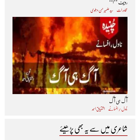
ردیف ’’ا‘‘
محاورات
سید ضمیر حسن دہلوی
آگ ہی آگ
ناول / افسانے
اشتیاق احمد
شاعری میں سے یہ بھی پڑھیئے