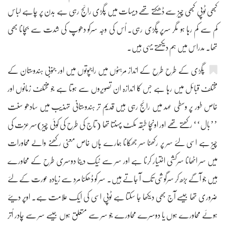
کبھی ٹوپی کبھی چیز سے ڈھکتے تھے دیہات میں پگڑی رائج رہی ہے بدن پر چاہے لباس
کم سے کم رہا ہو مگر سرپر پگڑی رہی۔ اُس کی وجہ سرکو دھوپ کی شدت سے بچانا بھی
تھا۔ مدراس میں ہم دیکھتے یہی ہیں۔
پگڑی کے طرح طرح کے انداز مرہٹوں میں راجپوتوں میں اور جنوبی ہندوستان کے
مختلف قبائل میں رہا ہے جس کا اندازہ ان تصویروں سے ہوتا ہے جو مختلف زمانوں اور
خاص طور پر وسطی عہد میں رائج رہی ہیں قدیم تر ہندوستانی تہذیب میں سادھو سنت
’’بال‘‘ رکھتے تھے اور اونچا طبقہ مکٹ پہنتا تھا (تاج کی طرح کی کوئی چیز)سر عزت کی
چیز ہے اسی لئے سر پر رکھنا سر جھکانا ہمارے ہاں خاص معنی رکھنے والے محاورات
میں سر اٹھانا سرکشی اختیار کرنا ہے اور سر سے ٹیک دینا دوسری طرح کے محاورے
ہیں جو آگے بڑھ کر سرگوشی تک آ جاتے ہیں۔ سر کو ڈھکنا مرد سے زیادہ عورت کے لئے
ضروری تھا جیسے آج بھی دیکھا جا سکتا ہے ٹوپی اسی کی ایک علامت ہے۔ اوپر دیئے
ہوئے محاورے ہوں یا دوسرے محاورے جو سر سے متعلق ہوں جیسے سر سے چادر اُتر