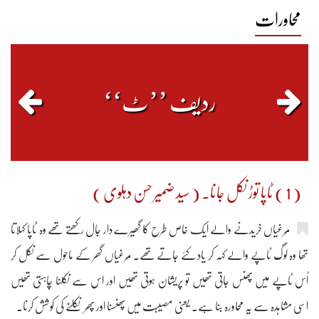
محاورات
0
0
0
0
1524
ردیف ’’ٹ‘‘
( 1 ) ٹاپا توڑ نکل جانا۔ ( سید ضمیر حسن دہلوی )
مُرغیاں خریدنے والے ایک خاص طرح کا گھیرے دار جال رکھتے تھے وہ ٹاپا کہلاتا
تھا وہ لوگ ٹاپے والے کہہ کر یاد کئے جاتے تھے۔ مُرغیاں گھر کے ماحول سے نکل کر
اُس ٹاپے میں پھنس جاتی تھیں تو پریشان ہوتی تھیں اور اس سے نکلنا چاہتی تھیں
اسی مشاہدہ سے یہ محاورہ بنا ہے۔ یعنی مصیبت میں پھنسنا اور پھر نکلنے کی کوشش کرنا۔