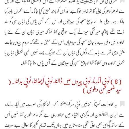
شہری کی بولی جو بات چیت یا محاورہ مستند ہوتا ہے اس کو ٹکسالی کہا جاتا ہے اور جس
سے اِدھر اُدھر کی بولی کا اثر ظاہر ہوتا ہے اور اُس کو پسند نہیں کیا جاتا۔ اُسے ٹکسال باہر کیا
جاتا ہے۔ دہلی والے جامع مسجد کی سیڑھیوں اور اس کے آس پاس کی زبان ہی کو سند
مانتے تھے چنانچہ میر تقی میرؔ نے ایک موقع پر کہا تھا کہ میری زبان ان کے لئے یا
محاورہ اہلِ دہلی ہے یا جامع مسجد کی سیڑھیاں اس کے معنی یہ تھے کہ مردم بیرون جات
یعنی دہلی شہر سے باہر کے لوگوں کی زبان اُن کے نزدیک پسند نہیں تھی ٹکسالی زبان یا
ٹکسالی محاورہ وہی کہلاتا تھا جو جامع مسجد کی سیڑھیوں کے آس پاس سنا جاتا تھا۔
( 8 ) ٹوپی اُتارنا، ٹوپی پیروں میں ڈالنا، ٹوپی اُچھالنا، ٹوپی بدلنا۔ (
سید ضمیر حسن دہلوی )
یہ محاورات نسبتاً نئے ہیں ٹوپی سر کو ڈھکنے کے لئے کُلاہ کی صورت میں ایک زمانہ
سے ایران، افغانستان اور مرکزی ایشیاء میں موجود رہی ہے مگر عام طور پر تنہا نہیں اُس
کے ساتھ پگڑی بھی ہوتی تھی ہندوستان میں جہاں تک قدیم کلچر کا سوال ہے صرف