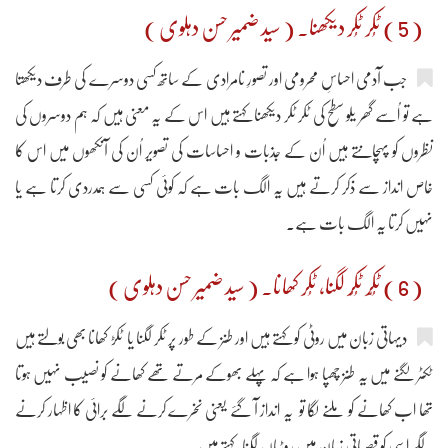
( 5 ) ٹُکر ٹُکر دیکھنا۔ ( سید ضمیر حسن دہلوی )
جب آدمی احساسِ محرومی اور تصورِ نامرادی کے ساتھ کسی دوسرے کی طرف دیکھتا
ہے تو اُسے گھر یلو سطح کی ٹکر ٹکر دیکھنا کہتے ہیں اس کے یہ معنی ہیں کہ ہم دوسروں کی
نظروں کو پہچانتے ہیں اُن کے جذبات و احساسات کی تصویر اُن کی آنکھوں میں اس کا
خاص انداز سے ذکر کرتے ہیں یہ الگ بات ہے کہ کوئی کسی سے ہمدردی کرتا ہے یا
نہیں کرتا یہ الگ بات ہے۔
( 6 ) ٹُکّر ٹُکُر لگنا، ٹُکر کھانا۔ ( سید ضمیر حسن دہلوی )
دیہاتی زبان میں روٹی کو کہتے ہیں اور طنز کے طور پر ٹکر لگنا یا ٹکڑ کھانا بھی بولتے ہیں
ٹکٹر لگنے میں یہ طنز چھپا ہوا ہے کہ پہلے بھوکے مرتے تھے کھانے کو نصیب نہیں ہوتا
تھا اب کھانے کو ملنے لگا تو یہ انداز آ گئے یعنی نخرے کرنے لگے برائی کا اظہار کرنے
لگے اسی کو قصباتی زبان میں روٹیاں لگنا کہتے ہیں۔