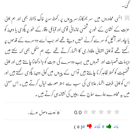
گئی۔
انہی محاوروں میں سر جھکانا،سر پیروں پر رکھنا،سرپر خاک ڈالنا، بھی اور ہم اپنی
عزت کے نشان کے طور پر شخصی خاندانی قومی اور قبائلی وقار کے طور پر پگڑی یا دوپٹہ کو
یا چادر اور آنچل کو سر سے گرنے نہیں دیتے تھے اور جب اُسے دوسرے کے قدموں پر
رکھتے تھے تو اپنی انتہائی وفاداری کا اظہار کرتے تھے جسے ہم مکمل بھی کہہ سکتے ہیں
دیہات قصبات اور شہروں میں جب دوسرے کی عزت کو بڑا دکھانا چاہتے ہیں اور اپنی
شخصیت کو کمتر ظاہر کرنا چاہتے ہیں تو اس کے پیروں میں کوئی دوپٹہ پگڑی رکھتے ہیں اور
اس کو اپنی طرف اظہارِ عاجزی کی سب سے بہتر صورت خیال کرتے ہیں۔ اِس معنی
میں یہ محاورے ہمارے سماج کے رویوں کی نشاندہی کرتے ہیں۔
0.0
" 0 "ووٹ وصول ہوئے۔
پسند
0
ناپسند
0
( 0 )