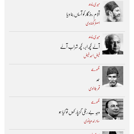
میری پسند
آلام روزگار کو آساں بنا دیا
اصغر گونڈوی
میری پسند
آئے کچھ ابر، کچھ شراب آئے
فیض احمد فیض
مجموعے
حمد
قمر جلالوی
مجموعے
وجہِ بے رنگی گزپار کہوں تو کیا ہو
ساحر لدھیانوی